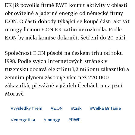
EK již povolila firmě RWE koupit aktivity v oblasti
obnovitelné a jaderné energie od německé firmy
E.ON. O části dohody týkající se koupě části aktivit
innogy firmou E.ON EK zatím nerozhodla. Podle
E.ON by měla komise dokončit šetření do 20. září.
Společnost E.ON působí na českém trhu od roku
1998. Podle svých internetových stránek v
tuzemsku dodává elektřinu 1,2 milionu zákazníků a
zemním plynem zásobuje více než 220 000
zákazníků, převážně v jižních Čechách a na jižní
Moravě.
#výsledky firem
#E.ON
#zisk
#Velká Británie
#energetika
#innogy
#RWE