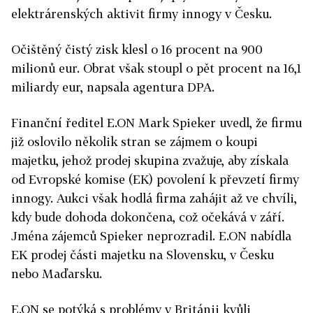
elektrárenských aktivit firmy innogy v Česku.
Očištěný čistý zisk klesl o 16 procent na 900
milionů eur. Obrat však stoupl o pět procent na 16,1
miliardy eur, napsala agentura DPA.
Finanční ředitel E.ON Mark Spieker uvedl, že firmu
již oslovilo několik stran se zájmem o koupi
majetku, jehož prodej skupina zvažuje, aby získala
od Evropské komise (EK) povolení k převzetí firmy
innogy. Aukci však hodlá firma zahájit až ve chvíli,
kdy bude dohoda dokončena, což očekává v září.
Jména zájemců Spieker neprozradil. E.ON nabídla
EK prodej části majetku na Slovensku, v Česku
nebo Maďarsku.
E.ON se potýká s problémy v Británii kvůli