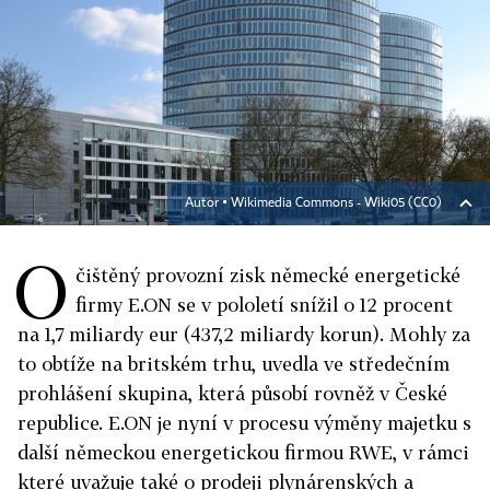
Autor ▪
Wikimedia Commons - Wiki05 (CC0)
O
čištěný provozní zisk německé energetické
firmy E.ON se v pololetí snížil o 12 procent
na 1,7 miliardy eur (437,2 miliardy korun). Mohly za
to obtíže na britském trhu, uvedla ve středečním
prohlášení skupina, která působí rovněž v České
republice. E.ON je nyní v procesu výměny majetku s
další německou energetickou firmou RWE, v rámci
které uvažuje také o prodeji plynárenských a