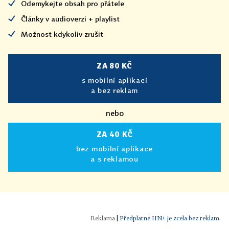
Odemykejte obsah pro přátele
Články v audioverzi + playlist
Možnost kdykoliv zrušit
ZA 80 KČ
s mobilní aplikací
a bez reklam
nebo
ZA 40 KČ
bez mobilní aplikace
a s reklamou
|
Předplatné HN+ je zcela bez reklam.