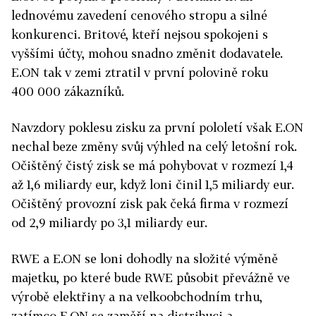
lednovému zavedení cenového stropu a silné
konkurenci. Britové, kteří nejsou spokojeni s
vyššími účty, mohou snadno změnit dodavatele.
E.ON tak v zemi ztratil v první polovině roku
400 000 zákazníků.
Navzdory poklesu zisku za první pololetí však E.ON
nechal beze změny svůj výhled na celý letošní rok.
Očištěný čistý zisk se má pohybovat v rozmezí 1,4
až 1,6 miliardy eur, když loni činil 1,5 miliardy eur.
Očištěný provozní zisk pak čeká firma v rozmezí
od 2,9 miliardy po 3,1 miliardy eur.
RWE a E.ON se loni dohodly na složité výměně
majetku, po které bude RWE působit převážně ve
výrobě elektřiny a na velkoobchodním trhu,
zatímco E.ON se zaměří na distribuci a