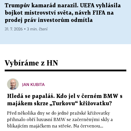
Trumpův kamarád narazil. UEFA vyhlásila
bojkot mistrovství světa, návrh FIFA na
prodej práv investorům odmítla
31. 7. 2026 ▪ 3 min. čtení
Vybíráme z HN
JAN KUBITA
Hledá se papaláš. Kdo jel v černém BMW s
majákem skrze „Turkovu“ křižovatku?
Před několika dny se do jedné pražské křižovatky
přihnalo obří luxusní BMW se začerněnými skly a
blikajícím majáčkem na střeše. Na červenou...