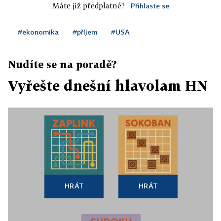
Máte již předplatné?
Přihlaste se
#ekonomika
#příjem
#USA
Nudíte se na poradě?
Vyřešte dnešní hlavolam HN
HRÁT
HRÁT