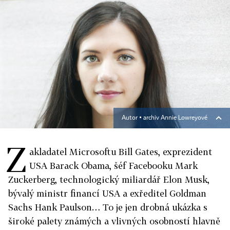
Autor ▪
archiv Annie Lowreyové
Z
akladatel Microsoftu Bill Gates, exprezident
USA Barack Obama, šéf Facebooku Mark
Zuckerberg, technologický miliardář Elon Musk,
bývalý ministr financí USA a exředitel Goldman
Sachs Hank Paulson… To je jen drobná ukázka s
široké palety známých a vlivných osobností hlavně