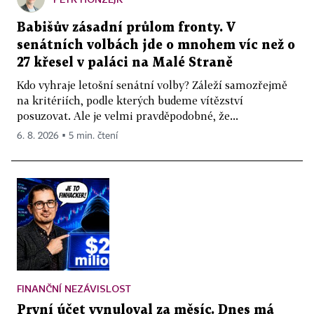
Babišův zásadní průlom fronty. V
senátních volbách jde o mnohem víc než o
27 křesel v paláci na Malé Straně
Kdo vyhraje letošní senátní volby? Záleží samozřejmě
na kritériích, podle kterých budeme vítězství
posuzovat. Ale je velmi pravděpodobné, že...
6. 8. 2026 ▪ 5 min. čtení
FINANČNÍ NEZÁVISLOST
První účet vynuloval za měsíc. Dnes má