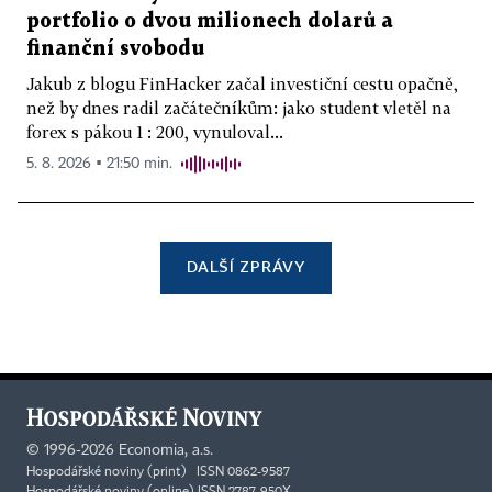
portfolio o dvou milionech dolarů a
finanční svobodu
Jakub z blogu FinHacker začal investiční cestu opačně,
než by dnes radil začátečníkům: jako student vletěl na
forex s pákou 1 : 200, vynuloval...
5. 8. 2026 ▪ 21:50 min.
DALŠÍ ZPRÁVY
©
1996-2026
Economia, a.s.
Hospodářské noviny (print) ISSN 0862-9587