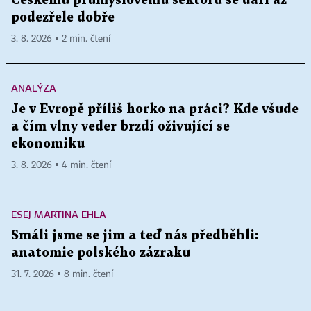
Českému průmyslovému sektoru se daří až
podezřele dobře
3. 8. 2026 ▪ 2 min. čtení
ANALÝZA
Je v Evropě příliš horko na práci? Kde všude
a čím vlny veder brzdí oživující se
ekonomiku
3. 8. 2026 ▪ 4 min. čtení
ESEJ MARTINA EHLA
Smáli jsme se jim a teď nás předběhli:
anatomie polského zázraku
31. 7. 2026 ▪ 8 min. čtení