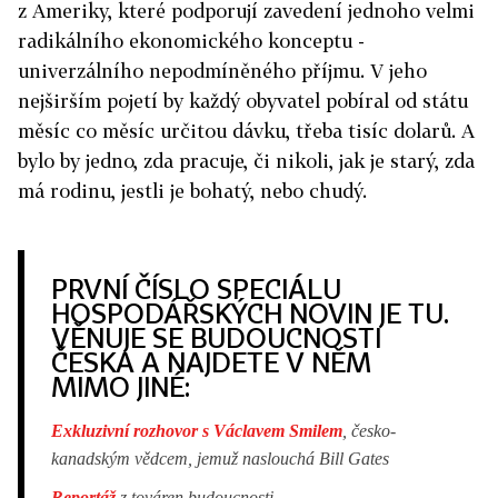
z Ameriky, které podporují zavedení jednoho velmi
radikálního ekonomického konceptu -
univerzálního nepodmíněného příjmu. V jeho
nejširším pojetí by každý obyvatel pobíral od státu
měsíc co měsíc určitou dávku, třeba tisíc dolarů. A
bylo by jedno, zda pracuje, či nikoli, jak je starý, zda
má rodinu, jestli je bohatý, nebo chudý.
PRVNÍ ČÍSLO SPECIÁLU
HOSPODÁŘSKÝCH NOVIN JE TU.
VĚNUJE SE BUDOUCNOSTI
ČESKA A NAJDETE V NĚM
MIMO JINÉ:
Exkluzivní rozhovor s Václavem Smilem
, česko-
kanadským vědcem, jemuž naslouchá Bill Gates
Reportáž
z továren budoucnosti