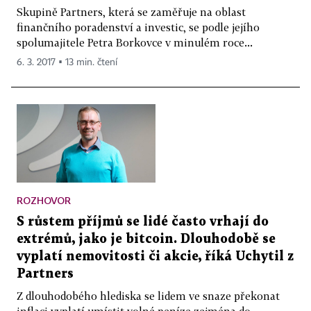
Skupině Partners, která se zaměřuje na oblast
finančního poradenství a investic, se podle jejího
spolumajitele Petra Borkovce v minulém roce...
6. 3. 2017 ▪ 13 min. čtení
ROZHOVOR
S růstem příjmů se lidé často vrhají do
extrémů, jako je bitcoin. Dlouhodobě se
vyplatí nemovitosti či akcie, říká Uchytil z
Partners
Z dlouhodobého hlediska se lidem ve snaze překonat
inflaci vyplatí umístit volné peníze zejména do