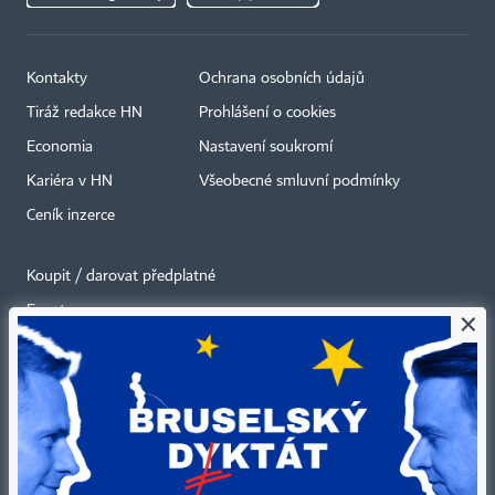
Kontakty
Ochrana osobních údajů
Tiráž redakce HN
Prohlášení o cookies
Economia
Nastavení soukromí
Kariéra v HN
Všeobecné smluvní podmínky
Ceník inzerce
Koupit / darovat předplatné
Eventy
×
Newslettery
RSS kanály
Autorská práva vykonává vydavatel. Bez písemného svolení vydavatele je
zakázáno jakékoli užití částí nebo celku díla, zejména rozmnožování a šíření