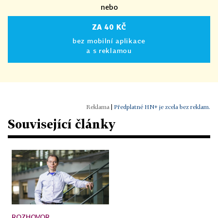
nebo
ZA 40 KČ
bez mobilní aplikace
a s reklamou
|
Předplatné HN+ je zcela bez reklam.
Související články
ROZHOVOR