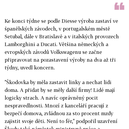
Ke konci týdne se podle Diesse výroba zastaví ve
španělských závodech, v portugalském městě
Setubal, dále v Bratislavě a v italských provozech
Lamborghini a Ducati. Většina německých a
evropských závodů Volkswagenu se začne
připravovat na pozastavení výroby na dva až tři
týdny, uvedl koncern.
"Škodovka by měla zastavit linky a nechat lidi
doma. A přidat by se měly další firmy! Lidé mají
logicky strach. A navíc oprávněný pocit
nespravedlnosti. Mnozí z kanceláří pracují z
bezpečí domova, zvládnou za sto procent mzdy
zajistit svoje děti. Není to fér," podpořil uzavření
Škody také náměstek ministryně práce a