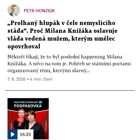
PETR HONZEJK
„Prolhaný hlupák v čele nemyslícího
stáda“. Proč Milana Knížáka oslavuje
vláda vedená mužem, kterým umělec
opovrhoval
Někteří říkají, že to byl poslední happening Milana
Knížáka. A něco na tom je. Pohřeb se státními poctami
organizovaný těmi, kterými slavný...
7. 8. 2026 ▪ 4 min. čtení
55:23