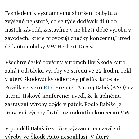
"Vzhledem k významnému zhoršení odbytu a
zvýšené nejistotě, co se týče dodávek dílů do
našich závodů, zastavíme v nejbližší době výrobu v
závodech, které provozují značky koncernu," uvedl
šéf automobilky VW Herbert Diess.
Všechny české továrny automobilky Škoda Auto
zahájí odstávku výroby ve středu ve 22 hodin, řekl
v úterý škodovácký odborový předák Jaroslav
Povšík serveru
E15
. Premiér Andrej Babiš (ANO) na
úterní tiskové konferenci uvedl, že k úplnému
zastavení výroby dojde v pátek. Podle Babiše je
uzavření výroby čistě rozhodnutím koncernu VW.
V pondělí Babiš řekl, že s výzvami na uzavření
výroby ve Škodě Auto nesouhlasí. V úterý