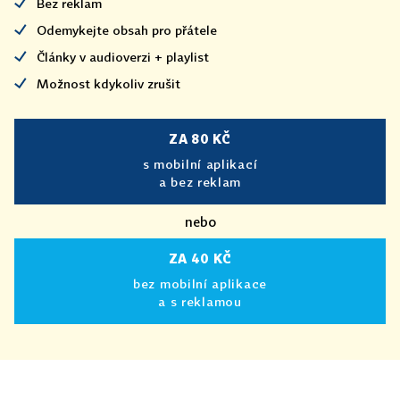
Bez reklam
Odemykejte obsah pro přátele
Články v audioverzi + playlist
Možnost kdykoliv zrušit
ZA 80 KČ
s mobilní aplikací
a bez reklam
nebo
ZA 40 KČ
bez mobilní aplikace
a s reklamou