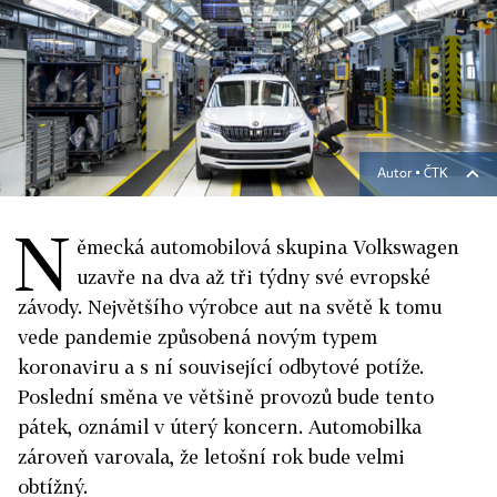
Autor ▪
ČTK
N
ěmecká automobilová skupina Volkswagen
uzavře na dva až tři týdny své evropské
závody. Největšího výrobce aut na světě k tomu
vede pandemie způsobená novým typem
koronaviru a s ní související odbytové potíže.
Poslední směna ve většině provozů bude tento
pátek, oznámil v úterý koncern. Automobilka
zároveň varovala, že letošní rok bude velmi
obtížný.