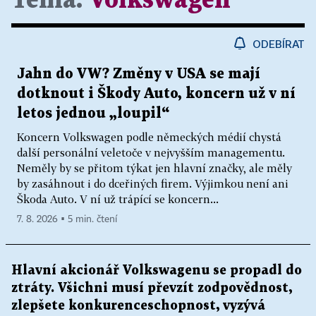
Téma:
Volkswagen
ODEBÍRAT
Jahn do VW? Změny v USA se mají
dotknout i Škody Auto, koncern už v ní
letos jednou „loupil“
Koncern Volkswagen podle německých médií chystá
další personální veletoče v nejvyšším managementu.
Neměly by se přitom týkat jen hlavní značky, ale měly
by zasáhnout i do dceřiných firem. Výjimkou není ani
Škoda Auto. V ní už trápící se koncern...
7. 8. 2026 ▪ 5 min. čtení
Hlavní akcionář Volkswagenu se propadl do
ztráty. Všichni musí převzít zodpovědnost,
zlepšete konkurenceschopnost, vyzývá