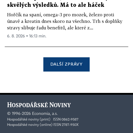
skvělých výsledků. Má to ale háček
Hořčík na spaní, omega-3 pro mozek, železo proti
únavě a kreatin dnes skoro na všechno. Trh s doplňky
stravy slibuje řadu benefitů, ale které z...
6. 8. 2026 ▪ 16:13 min.
DALŠÍ ZPRÁVY
©
1996-2026
Economia, a.s.
Hospodářské noviny (print) ISSN 0862-9587
Hospodářské noviny (online) ISSN 2787-950X