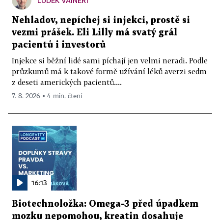
LUDĚK VAINERT
Nehladov, nepíchej si injekci, prostě si
vezmi prášek. Eli Lilly má svatý grál
pacientů i investorů
Injekce si běžní lidé sami píchají jen velmi neradi. Podle
průzkumů má k takové formě užívání léků averzi sedm
z deseti amerických pacientů....
7. 8. 2026 ▪ 4 min. čtení
16:13
Biotechnoložka: Omega-3 před úpadkem
mozku nepomohou, kreatin dosahuje