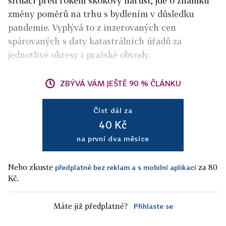
situaci před rokem skokový nárůst, jde o známku
změny poměrů na trhu s bydlením v důsledku
pandemie. Vyplývá to z inzerovaných cen
spárovaných s daty katastrálních úřadů za
jednotlivé okresy i pražské obvody.
ZBÝVÁ VÁM JEŠTĚ 90 % ČLÁNKU
Číst dál za
40 Kč
na první dva měsíce
Nebo zkuste
za 80
předplatné bez reklam a s mobilní aplikací
Kč.
Máte již předplatné?
Přihlaste se