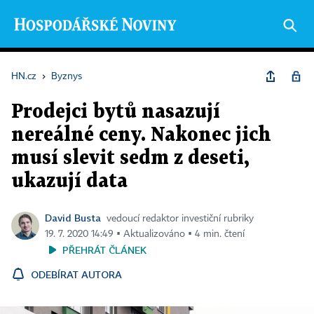
HN.cz
›
Byznys
Prodejci bytů nasazují
nereálné ceny. Nakonec jich
musí slevit sedm z deseti,
ukazují data
David Busta
vedoucí redaktor investiční rubriky
19. 7. 2020 14:49 ▪ Aktualizováno ▪ 4 min. čtení
PŘEHRÁT ČLÁNEK
ODEBÍRAT AUTORA