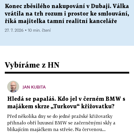
Konec zběsilého nakupování v Dubaji. Válka
vrátila na trh rozum i prostor ke smlouvání,
říká majitelka tamní realitní kanceláře
27. 7. 2026 ▪ 10 min. čtení
Vybíráme z HN
JAN KUBITA
Hledá se papaláš. Kdo jel v černém BMW s
majákem skrze „Turkovu“ křižovatku?
Před několika dny se do jedné pražské křižovatky
přihnalo obří luxusní BMW se začerněnými skly a
blikajícím majáčkem na střeše. Na červenou...