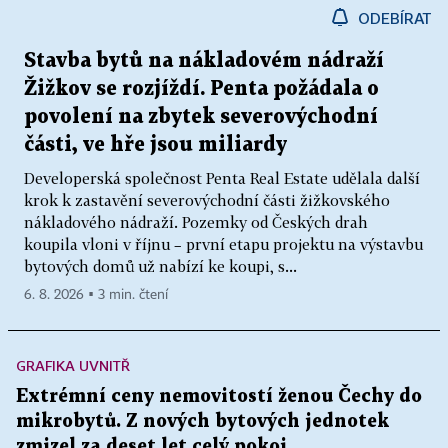
ODEBÍRAT
Stavba bytů na nákladovém nádraží
Žižkov se rozjíždí. Penta požádala o
povolení na zbytek severovýchodní
části, ve hře jsou miliardy
Developerská společnost Penta Real Estate udělala další
krok k zastavění severovýchodní části žižkovského
nákladového nádraží. Pozemky od Českých drah
koupila vloni v říjnu – první etapu projektu na výstavbu
bytových domů už nabízí ke koupi, s...
6. 8. 2026 ▪ 3 min. čtení
GRAFIKA UVNITŘ
Extrémní ceny nemovitostí ženou Čechy do
mikrobytů. Z nových bytových jednotek
zmizel za deset let celý pokoj