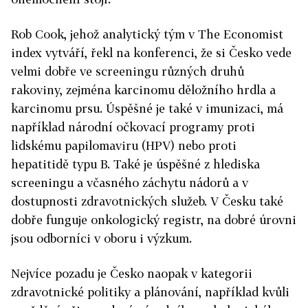
Rob Cook, jehož analytický tým v The Economist
index vytváří, řekl na konferenci, že si Česko vede
velmi dobře ve screeningu různých druhů
rakoviny, zejména karcinomu děložního hrdla a
karcinomu prsu. Úspěšné je také v imunizaci, má
například národní očkovací programy proti
lidskému papilomaviru (HPV) nebo proti
hepatitidě typu B. Také je úspěšné z hlediska
screeningu a včasného záchytu nádorů a v
dostupnosti zdravotnických služeb. V Česku také
dobře funguje onkologický registr, na dobré úrovni
jsou odborníci v oboru i výzkum.
Nejvíce pozadu je Česko naopak v kategorii
zdravotnické politiky a plánování, například kvůli