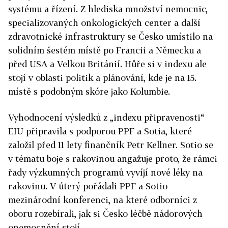
systému a řízení. Z hlediska množství nemocnic,
specializovaných onkologických center a další
zdravotnické infrastruktury se Česko umístilo na
solidním šestém místě po Francii a Německu a
před USA a Velkou Británií. Hůře si v indexu ale
stojí v oblasti politik a plánování, kde je na 15.
místě s podobným skóre jako Kolumbie.
Vyhodnocení výsledků z „indexu připravenosti“
EIU připravila s podporou PPF a Sotia, které
založil před 11 lety finančník Petr Kellner. Sotio se
v tématu boje s rakovinou angažuje proto, že rámci
řady výzkumných programů vyvíjí nové léky na
rakovinu. V úterý pořádali PPF a Sotio
mezinárodní konferenci, na které odborníci z
oboru rozebírali, jak si Česko léčbě nádorových
onemocnění stojí.