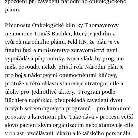
zpoždění při zavedení národního onkologického
plánu.
Přednosta Onkologické kliniky Thomayerovy
nemocnice Tomáš Büchler, který je jedním z
tvůrců národního plánu, řekl HN, že plán je ve
finální fázi a ministerstvo zdravotnictví nyní
vypořádává připomínky. Nová vláda by program
měla posoudit někdy příští rok. Národní plán je
pro boj s nádorovými onemocněními klíčový,
p
rotože v této oblasti stanovuje strategie, cíle a
úlohy pro jednotlivé aktéry. Program podle
Büchlera například předpokládá zavedení dvou
nových screeningových programů – pro karcinom
prostaty a karcinom plic. Také dává v procesu větší
slovo pacientským organizacím nebo stanovuje cíle
v oblasti vzdělávání lékařů a lékařského personálu.