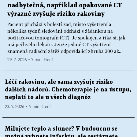
nadbytečná, například opakované CT
výrazně zvyšuje riziko rakoviny
Pacient přichází s bolestí zad, místo vyšetření a
několika týdnů sledování odchází s žádankou na
počítačovou tomografii (CT). Je spokojen a říká si, jak
má pečlivého lékaře. Jenže jediné CT vyšetření
znamená radiační zátěž odpovídající zhruba 200 až...
29. 7. 2026 ▪ 7 min. čtení
Léčí rakovinu, ale sama zvyšuje riziko
dalších nádorů. Chemoterapie je na ústupu,
neplatí to ale u všech diagnóz
23. 7. 2026 ▪ 4 min. čtení
Milujete teplo a slunce? V budoucnu se
možná vyhnete infarktu, ale zestárnete