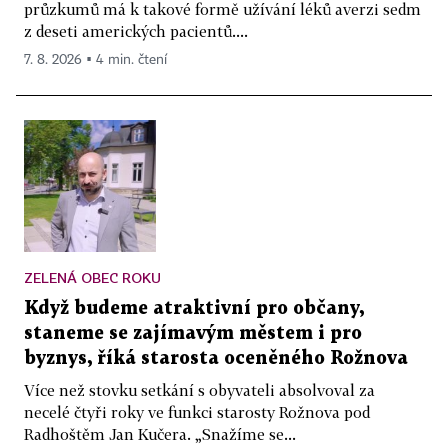
průzkumů má k takové formě užívání léků averzi sedm
z deseti amerických pacientů....
7. 8. 2026 ▪ 4 min. čtení
ZELENÁ OBEC ROKU
Když budeme atraktivní pro občany,
staneme se zajímavým městem i pro
byznys, říká starosta oceněného Rožnova
Více než stovku setkání s obyvateli absolvoval za
necelé čtyři roky ve funkci starosty Rožnova pod
Radhoštěm Jan Kučera. „Snažíme se...