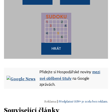
HRÁT
mezi
Přidejte si Hospodářské noviny
své oblíbené tituly
na Google
zprávách.
|
Předplatné HN+ je zcela bez reklam.
Související články