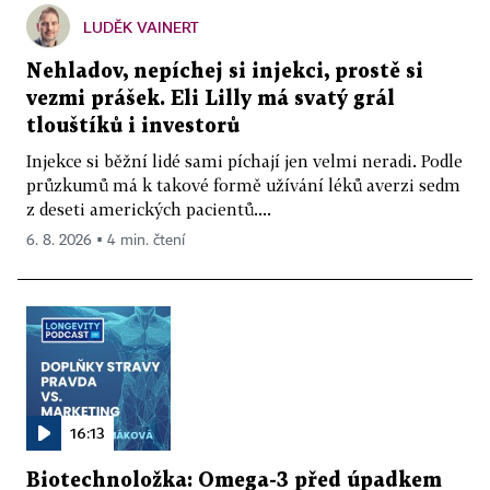
LUDĚK VAINERT
Nehladov, nepíchej si injekci, prostě si
vezmi prášek. Eli Lilly má svatý grál
tlouštíků i investorů
Injekce si běžní lidé sami píchají jen velmi neradi. Podle
průzkumů má k takové formě užívání léků averzi sedm
z deseti amerických pacientů....
6. 8. 2026 ▪ 4 min. čtení
16:13
Biotechnoložka: Omega-3 před úpadkem