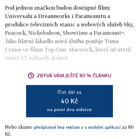
Pod jednou značkou budou dostupné filmy
Universalu a Dreamworks i Paramountu a
produkce televizních stanic a webových služeb Sky,
Peacock, Nickelodeon, Showtime a Paramount+.
Jako hlavní lákadlo nová služba použije Toma
Cruise ve filmu Top Gun: Maverick, který už utržil
téměř 1,5 miliardy dolarů.
ZBÝVÁ VÁM JEŠTĚ 80 % ČLÁNKU
Číst dál za
40 Kč
na první dva měsíce
Nebo zkuste
za 80
předplatné bez reklam a s mobilní aplikací
Kč.