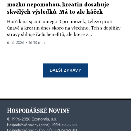
mozku nepomohou, kreatin dosahuje
skvělých výsledků. Má to ale háček
Hořčík na spaní, omega-3 pro mozek, železo proti
únavě a kreatin dnes skoro na všechno. Trh s doplňky
stravy slibuje řadu benefitů, ale které z...
6. 8. 2026 ▪ 16:13 min.
DALŠÍ ZPRÁVY
©
1996-2026
Economia, a.s.
Hospodářské noviny (print) ISSN 0862-9587
Hospodářské noviny (online) ISSN 2787-950X