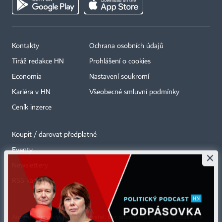
Kontakty
Ochrana osobních údajů
Tiráž redakce HN
Prohlášení o cookies
Economia
Nastavení soukromí
Kariéra v HN
Všeobecné smluvní podmínky
Ceník inzerce
Koupit / darovat předplatné
Eventy
×
Newslettery
RSS kanály
Autorská práva vykonává vydavatel. Bez písemného svolení vydavatele je