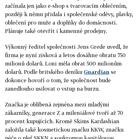
začínala jen jako e-shop s tvarovacím oblečením,
později k němu přidala i společenské oděvy, plavky,
oblečení pro muže a doplňky do domácnosti.
Plánuje také otevřít i kamenné prodejny.
Výkonný ředitel společnosti Jens Grede uvedl, že
firma je nyní zisková a letos dosáhne obratu 750
milionů dolarů. Loni měla obrat 500 milionům
dolarů. Podle britského deníku
Guardian
se
dokonce hovoří o tom, že společnost bude
zanedlouho usilovat o vstup na burzu.
Značka je oblíbená zejména mezi mladými
zákazníky, generace Z a mileniálové tvoří až 70
procent kupujících. Kromě Skims Kardashian
založila také kosmetickou značku KKW, značku
péče o pleť SKKN a soukromou kapitálovou