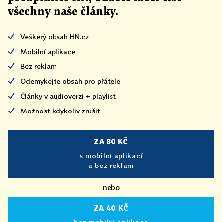
všechny naše články
.
Veškerý obsah HN.cz
Mobilní aplikace
Bez reklam
Odemykejte obsah pro přátele
Články v audioverzi + playlist
Možnost kdykoliv zrušit
ZA 80 KČ
s mobilní aplikací
a bez reklam
nebo
ZA 40 KČ
bez mobilní aplikace