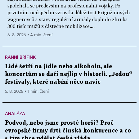
spoléhala se především na profesionální vojáky. Po
prvotním neúspěchu vzrostla důležitost Prigožinových
wagnerovců a stavy regulérní armády doplnilo zhruba
300 tisíc mužů z částečné mobilizace....
6. 8. 2026 ▪ 4 min. čtení
RANNÍ BRÍFINK
Lidé šetří na jídle nebo alkoholu, ale
koncertům se daří nejlíp v historii. „Jedou“
festivaly, které nabízí něco navíc
5. 8. 2026 ▪ 1 min. čtení
ANALÝZA
Podvod, nebo jsme prostě horší? Proč
evropské firmy drtí čínská konkurence a co
s tím chce udělat česká vláda