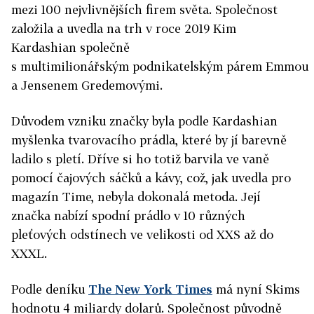
mezi 100 nejvlivnějších firem světa. Společnost
založila a uvedla na trh v roce 2019 Kim
Kardashian společně
s multimilionářským podnikatelským párem Emmou
a Jensenem Gredemovými.
Důvodem vzniku značky byla podle Kardashian
myšlenka tvarovacího prádla, které by jí barevně
ladilo s pletí. Dříve si ho totiž barvila ve vaně
pomocí čajových sáčků a kávy, což, jak uvedla pro
magazín Time, nebyla dokonalá metoda. Její
značka nabízí spodní prádlo v 10 různých
pleťových odstínech ve velikosti od XXS až do
XXXL.
Podle deníku
The New York Times
má nyní Skims
hodnotu 4 miliardy dolarů. Společnost původně