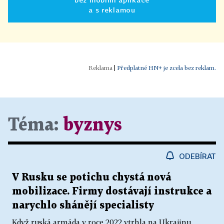
a s reklamou
|
Předplatné HN+ je zcela bez reklam.
Téma:
byznys
ODEBÍRAT
V Rusku se potichu chystá nová
mobilizace. Firmy dostávají instrukce a
narychlo shánějí specialisty
Když ruská armáda v roce 2022 vtrhla na Ukrajinu,