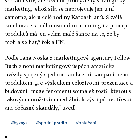
sociální sítě, ale o velmi promyšlený strategický
marketing, jehož síla se neprojevuje jen u ní
samotné, ale u celé rodiny Kardashianů. Skvělá
kombinace silného osobního brandingu a prodeje
produktů má jen velmi malé šance na to, že by
mohla selhat,“ řekla HN.
Podle Jana Noska z marketingové agentury Follow
Bubble není marketingový úspěch americké
hvězdy spojený s jednou konkrétní kampaní nebo
produktem. „Je výsledkem celoživotní prezentace a
budování image fenoménu sounáležitosti, kterou s
takovým množstvím mediálních výstupů neotřesou
ani občasné skandály,“ uvedl.
#byznys
#spodní prádlo
#oblečení