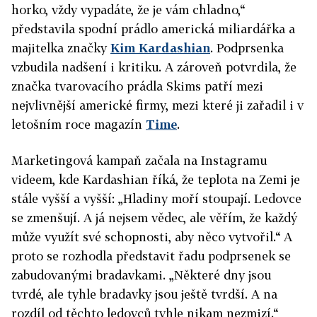
horko, vždy vypadáte, že je vám chladno,“
představila spodní prádlo americká miliardářka a
majitelka značky
Kim Kardashian
. Podprsenka
vzbudila nadšení i kritiku. A zároveň potvrdila, že
značka tvarovacího prádla Skims patří mezi
nejvlivnější americké firmy, mezi které ji zařadil i v
letošním roce magazín
Time
.
Marketingová kampaň začala na Instagramu
videem, kde Kardashian říká, že teplota na Zemi je
stále vyšší a vyšší: „Hladiny moří stoupají. Ledovce
se zmenšují. A já nejsem vědec, ale věřím, že každý
může využít své schopnosti, aby něco vytvořil.“ A
proto se rozhodla představit řadu podprsenek se
zabudovanými bradavkami. „Některé dny jsou
tvrdé, ale tyhle bradavky jsou ještě tvrdší. A na
rozdíl od těchto ledovců tyhle nikam nezmizí.“