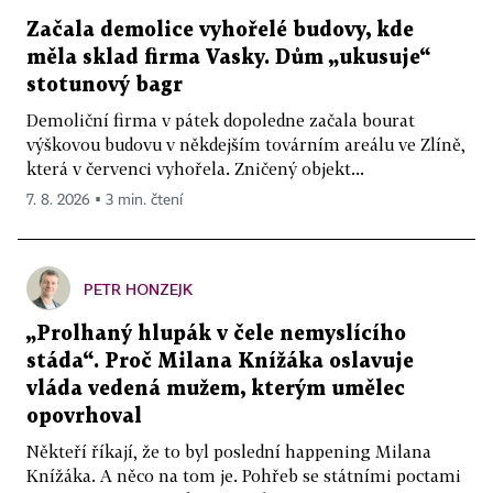
Začala demolice vyhořelé budovy, kde
měla sklad firma Vasky. Dům „ukusuje“
stotunový bagr
Demoliční firma v pátek dopoledne začala bourat
výškovou budovu v někdejším továrním areálu ve Zlíně,
která v červenci vyhořela. Zničený objekt...
7. 8. 2026 ▪ 3 min. čtení
PETR HONZEJK
„Prolhaný hlupák v čele nemyslícího
stáda“. Proč Milana Knížáka oslavuje
vláda vedená mužem, kterým umělec
opovrhoval
Někteří říkají, že to byl poslední happening Milana
Knížáka. A něco na tom je. Pohřeb se státními poctami