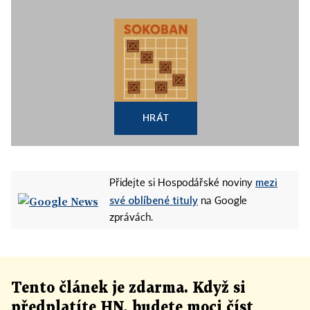
HRÁT
mezi
Přidejte si Hospodářské noviny
své oblíbené tituly
na Google
zprávách.
Tento článek
je
zdarma. Když si
předplatíte HN, budete moci číst