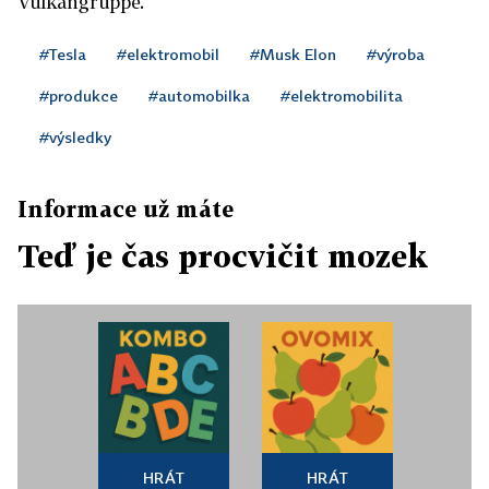
Vulkangruppe.
#Tesla
#elektromobil
#Musk Elon
#výroba
#produkce
#automobilka
#elektromobilita
#výsledky
Informace už máte
Teď je čas procvičit mozek
HRÁT
HRÁT