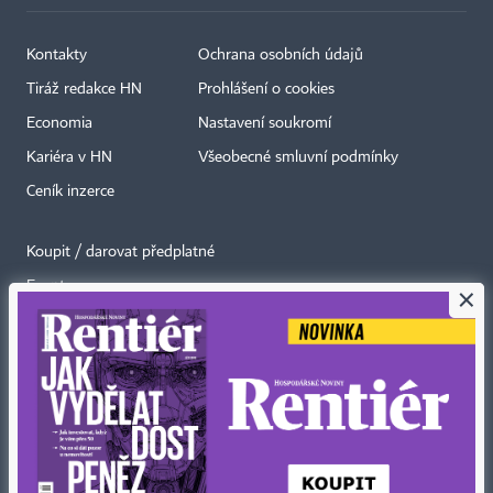
Kontakty
Ochrana osobních údajů
Tiráž redakce HN
Prohlášení o cookies
Economia
Nastavení soukromí
Kariéra v HN
Všeobecné smluvní podmínky
Ceník inzerce
Koupit / darovat předplatné
Eventy
×
Newslettery
RSS kanály
Autorská práva vykonává vydavatel. Bez písemného svolení vydavatele je
zakázáno jakékoli užití částí nebo celku díla, zejména rozmnožování a šíření
jakýmkoli způsobem, mechanickým nebo elektronickým, v českém nebo