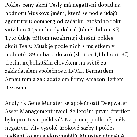
Pokles ceny akcií
Tesly
má negativní dopad na
hodnotu Muskova jmění, která se podle údajů
agentury Bloomberg od začátku letošního roku
snížila o 40,5 miliardy dolarů (téměř bilion Kč).
Tyto údaje přitom nezahrnují dnešní pokles
akcií
Tesly
. Musk je podle nich s majetkem v
hodnotě 189 miliard dolarů (zhruba 4,4 bilionu Kč)
třetím nejbohatším člověkem na světě za
zakladatelem společnosti LVMH Bernardem
Arnaultem a zakladatelem firmy Amazon Jeffem
Bezosem.
Analytik Gene Munster ze společnosti Deepwater
Asset Management uvedl, že letošní první čtvrtletí
bylo pro
Teslu
„ošklivé“. Na prodej podle něj měly
negativní vliv vysoké úrokové sazby i pokles
nadšení kolem elektromobilů. Munster nicméně