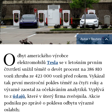
Autor ▪
Reuters
O
dbyt amerického výrobce
elektromobilů
Tesla
se v letošním prvním
čtvrtletí snížil téměř o devět procent na 386 810
vozů zhruba ze 423 000 vozů před rokem. Vykázal
tak první meziroční pokles téměř za čtyři roky a
výrazně zaostal za očekáváním analytiků. Vyplývá
to z
údajů
, které v úterý firma zveřejnila. Akcie
podniku po zprávě o poklesu odbytu výrazně
oslabily.