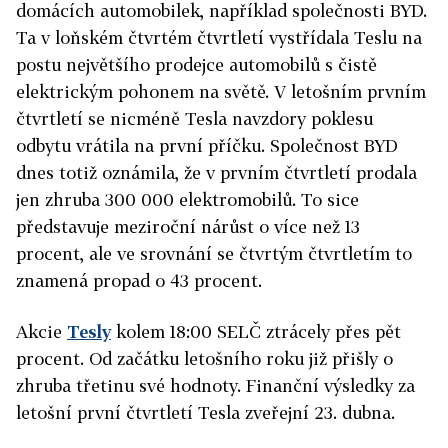
domácích automobilek, například společnosti BYD.
Ta v loňském čtvrtém čtvrtletí vystřídala
Teslu
na
postu největšího prodejce automobilů s čistě
elektrickým pohonem na světě. V letošním prvním
čtvrtletí se nicméně
Tesla
navzdory poklesu
odbytu vrátila na první příčku. Společnost BYD
dnes totiž oznámila, že v prvním čtvrtletí prodala
jen zhruba 300 000 elektromobilů. To sice
představuje meziroční nárůst o více než 13
procent, ale ve srovnání se čtvrtým čtvrtletím to
znamená propad o 43 procent.
Akcie
Tesly
kolem 18:00 SELČ ztrácely přes pět
procent. Od začátku letošního roku již přišly o
zhruba třetinu své hodnoty. Finanční výsledky za
letošní první čtvrtletí
Tesla
zveřejní 23. dubna.