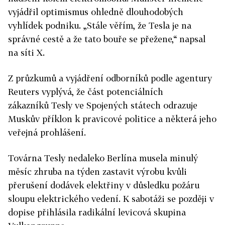
vyjádřil optimismus ohledně dlouhodobých
vyhlídek podniku. „Stále věřím, že
Tesla
je na
správné cestě a že tato bouře se přežene,“ napsal
na síti X.
Z průzkumů a vyjádření odborníků podle agentury
Reuters vyplývá, že část potenciálních
zákazníků
Tesly
ve Spojených státech odrazuje
Muskův příklon k pravicové politice a některá jeho
veřejná prohlášení.
Továrna
Tesly
nedaleko Berlína musela minulý
měsíc zhruba na týden zastavit výrobu kvůli
přerušení dodávek elektřiny v důsledku požáru
sloupu elektrického vedení. K sabotáži se později v
dopise přihlásila radikální levicová skupina