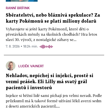
RANNÍ BRÍFINK
Sběratelství, nebo bláznivá spekulace? Za
karty Pokémonů se platí miliony dolarů
Vybavujete si ještě karty Pokémonů, které děti o
přestávkách měnily na školních chodbách? Hra letos
slaví 30. výročí, z nostalgické zábavy se...
7. 8. 2026 ▪ 18:24 min.
LUDĚK VAINERT
Nehladov, nepíchej si injekci, prostě si
vezmi prášek. Eli Lilly má svatý grál
pacientů i investorů
Injekce si běžní lidé sami píchají jen velmi neradi. Podle
průzkumů má k takové formě užívání léků averzi sedm
z deseti amerických pacientů....