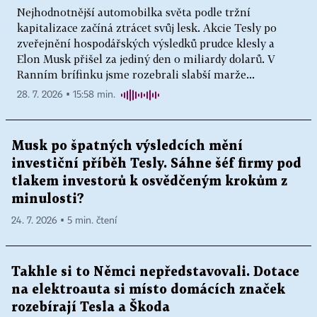
Nejhodnotnější automobilka světa podle tržní
kapitalizace začíná ztrácet svůj lesk. Akcie Tesly po
zveřejnění hospodářských výsledků prudce klesly a
Elon Musk přišel za jediný den o miliardy dolarů. V
Ranním brífinku jsme rozebrali slabší marže...
28. 7. 2026 ▪ 15:58 min.
Musk po špatných výsledcích mění
investiční příběh Tesly. Sáhne šéf firmy pod
tlakem investorů k osvědčeným krokům z
minulosti?
24. 7. 2026 ▪ 5 min. čtení
Takhle si to Němci nepředstavovali. Dotace
na elektroauta si místo domácích značek
rozebírají Tesla a Škoda