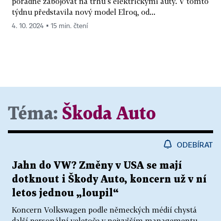
pořádně zabojovat na trhu s elektrickými auty. V tomto
týdnu představila nový model Elroq, od...
4. 10. 2024 ▪ 15 min. čtení
Téma:
Škoda Auto
ODEBÍRAT
Jahn do VW? Změny v USA se mají
dotknout i Škody Auto, koncern už v ní
letos jednou „loupil“
Koncern Volkswagen podle německých médií chystá
další personální veletoče v nejvyšším managementu.