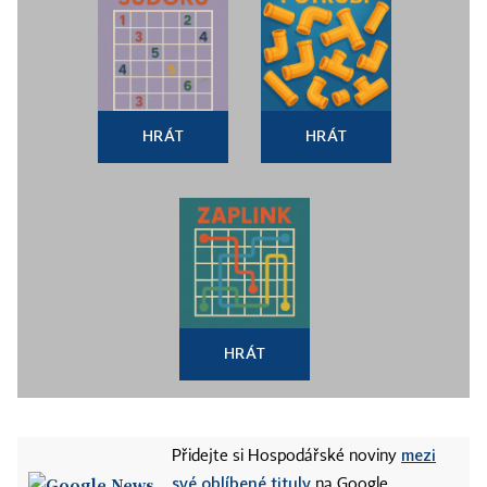
HRÁT
HRÁT
HRÁT
mezi
Přidejte si Hospodářské noviny
své oblíbené tituly
na Google