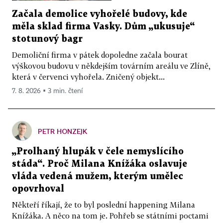
Začala demolice vyhořelé budovy, kde
měla sklad firma Vasky. Dům „ukusuje“
stotunový bagr
Demoliční firma v pátek dopoledne začala bourat
výškovou budovu v někdejším továrním areálu ve Zlíně,
která v červenci vyhořela. Zničený objekt...
7. 8. 2026 ▪ 3 min. čtení
PETR HONZEJK
„Prolhaný hlupák v čele nemyslícího
stáda“. Proč Milana Knížáka oslavuje
vláda vedená mužem, kterým umělec
opovrhoval
Někteří říkají, že to byl poslední happening Milana
Knížáka. A něco na tom je. Pohřeb se státními poctami