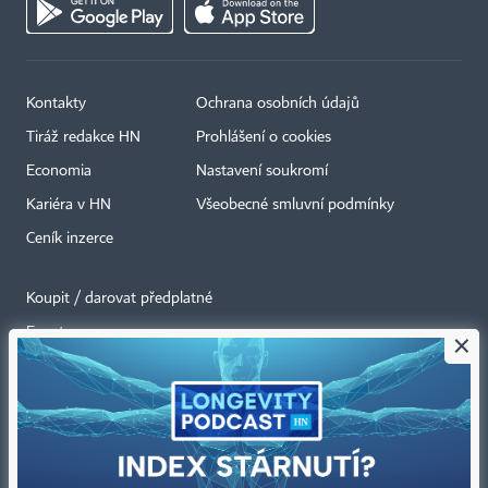
Kontakty
Ochrana osobních údajů
Tiráž redakce HN
Prohlášení o cookies
Economia
Nastavení soukromí
Kariéra v HN
Všeobecné smluvní podmínky
Ceník inzerce
Koupit / darovat předplatné
Eventy
×
Newslettery
RSS kanály
Autorská práva vykonává vydavatel. Bez písemného svolení vydavatele je