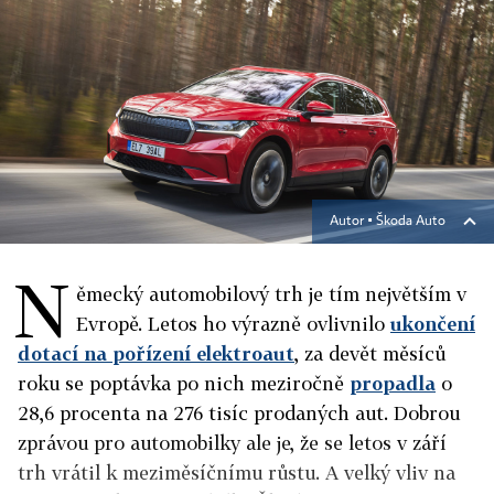
Autor ▪
Škoda Auto
N
ěmecký automobilový trh je tím největším v
Evropě. Letos ho výrazně ovlivnilo
ukončení
dotací na pořízení elektroaut
, za devět měsíců
roku se poptávka po nich meziročně
propadla
o
28,6 procenta na 276 tisíc prodaných aut. Dobrou
zprávou pro automobilky ale je, že se letos v září
trh vrátil k meziměsíčnímu růstu. A velký vliv na