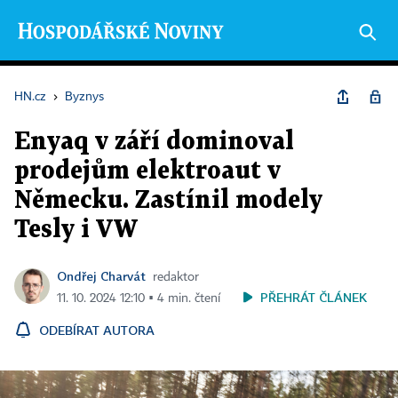
HN.cz
›
Byznys
Enyaq v září dominoval
prodejům elektroaut v
Německu. Zastínil modely
Tesly i VW
Ondřej Charvát
redaktor
PŘEHRÁT ČLÁNEK
11. 10. 2024 12:10 ▪ 4 min. čtení
ODEBÍRAT AUTORA