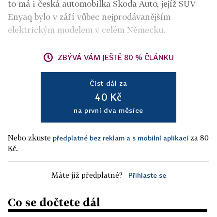
to má i česká automobilka Škoda Auto, jejíž SUV
Enyaq bylo v září vůbec nejprodávanějším
elektrickým modelem v celém Německu.
ZBÝVÁ VÁM JEŠTĚ 80 % ČLÁNKU
Číst dál za
40 Kč
na první dva měsíce
Nebo zkuste
za 80
předplatné bez reklam a s mobilní aplikací
Kč.
Máte již předplatné?
Přihlaste se
Co se dočtete dál