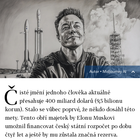
Autor ▪
Midjourney AI
Č
isté jmění jednoho člověka aktuálně
přesahuje 400 miliard dolarů (9,5 bilionu
korun). Stalo se vůbec poprvé, že někdo dosáhl této
mety. Tento obří majetek by Elonu Muskovi
umožnil financovat český státní rozpočet po dobu
čtyř let a ještě by mu zůstala značná rezerva.