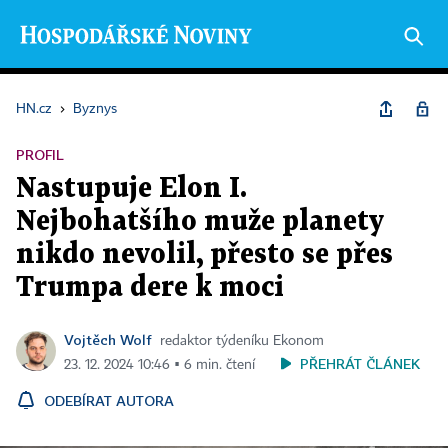
HN.cz
›
Byznys
PROFIL
Nastupuje Elon I.
Nejbohatšího muže planety
nikdo nevolil, přesto se přes
Trumpa dere k moci
Vojtěch Wolf
redaktor týdeníku Ekonom
PŘEHRÁT ČLÁNEK
23. 12. 2024 10:46 ▪ 6 min. čtení
ODEBÍRAT AUTORA