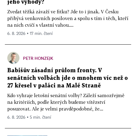
jeho výhody?
Zvedat těžká závaží ve fitku? Jde to i jinak. V Česku
přibývá venkovních posiloven a spolu s tím i těch, kteří
na nich cvičí s vlastní vahou....
6. 8. 2026 ▪ 17 min. čtení
PETR HONZEJK
Babišův zásadní průlom fronty. V
senátních volbách jde o mnohem víc než o
27 křesel v paláci na Malé Straně
Kdo vyhraje letošní senátní volby? Záleží samozřejmě
na kritériích, podle kterých budeme vítězství
posuzovat. Ale je velmi pravděpodobné, že...
6. 8. 2026 ▪ 5 min. čtení