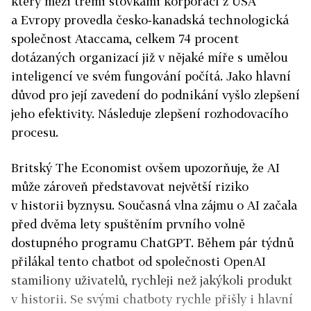
který mezi třemi stovkami korporací z USA
a Evropy provedla česko‑kanadská technologická
společnost Ataccama, celkem 74 procent
dotázaných organizací již v nějaké míře s umělou
inteligencí ve svém fungování počítá. Jako hlavní
důvod pro její zavedení do podnikání vyšlo zlepšení
jeho efektivity. Následuje zlepšení rozhodovacího
procesu.
Britský The Economist ovšem upozorňuje, že AI
může zároveň představovat největší riziko
v historii byznysu. Současná vlna zájmu o AI začala
před dvěma lety spuštěním prvního volně
dostupného programu ChatGPT. Během pár týdnů
přilákal tento chatbot od společnosti OpenAI
stamiliony uživatelů, rychleji než jakýkoli produkt
v historii. Se svými chatboty rychle přišly i hlavní