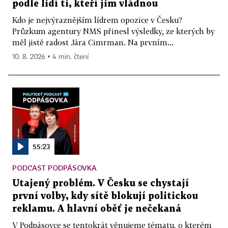
podle lidí ti, kteří jim vládnou
Kdo je nejvýraznějším lídrem opozice v Česku?
Průzkum agentury NMS přinesl výsledky, ze kterých by
měl jistě radost Jára Cimrman. Na prvním...
10. 8. 2026 ▪ 4 min. čtení
55:23
PODCAST PODPÁSOVKA
Utajený problém. V Česku se chystají
první volby, kdy sítě blokují politickou
reklamu. A hlavní oběť je nečekaná
V Podpásovce se tentokrát věnujeme tématu, o kterém