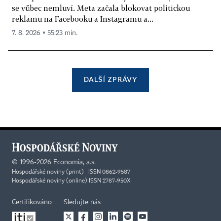
se vůbec nemluví. Meta začala blokovat politickou
reklamu na Facebooku a Instagramu a...
7. 8. 2026 ▪ 55:23 min.
DALŠÍ ZPRÁVY
©
1996-2026
Economia, a.s.
Hospodářské noviny (print) ISSN 0862-9587
Hospodářské noviny (online) ISSN 2787-950X
Certifikováno
Sledujte nás