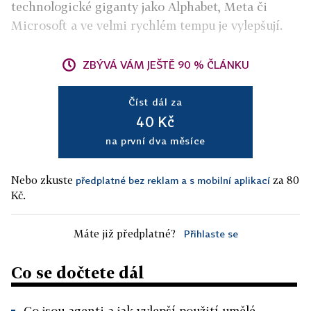
technologické giganty jako Alphabet, Meta či
Microsoft a ve velmi rychlém tempu je vylepšují.
ZBÝVÁ VÁM JEŠTĚ 90 % ČLÁNKU
Číst dál za
40 Kč
na první dva měsíce
Nebo zkuste
za 80
předplatné bez reklam a s mobilní aplikací
Kč.
Máte již předplatné?
Přihlaste se
Co se dočtete dál
Co jsou agenti a jak vylepší použití umělé