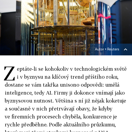
Autor ▪
Reuters
Z
eptáte‑li se kohokoliv v technologickém světě
i v byznysu na klíčový trend příštího roku,
dostane se vám takřka unisono odpovědi: umělá
inteligence, tedy AI. Firmy ji dokonce vnímají jako
byznysovou nutnost. Většina s ní již nějak koketuje
a současně v nich přetrvávají obavy, že kdyby
ve firemních procesech chyběla, konkurence je
rychle předběhne. Podle aktuálního průzkumu,