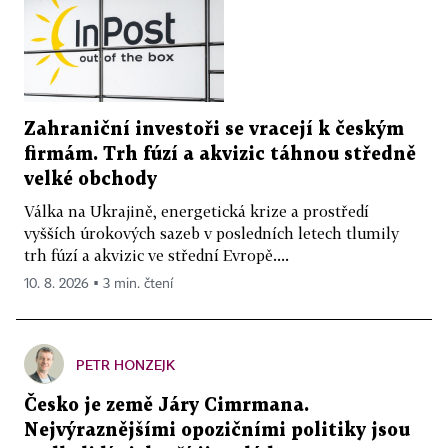
Zahraniční investoři se vracejí k českým
firmám. Trh fúzí a akvizic táhnou středně
velké obchody
Válka na Ukrajině, energetická krize a prostředí
vyšších úrokových sazeb v posledních letech tlumily
trh fúzí a akvizic ve střední Evropě....
10. 8. 2026 ▪ 3 min. čtení
PETR HONZEJK
Česko je země Járy Cimrmana.
Nejvýraznějšími opozičními politiky jsou