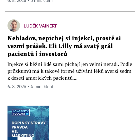
6. 8. 2026 ▪ 5 min. čtení
LUDĚK VAINERT
Nehladov, nepíchej si injekci, prostě si
vezmi prášek. Eli Lilly má svatý grál
pacientů i investorů
Injekce si běžní lidé sami píchají jen velmi neradi. Podle
průzkumů má k takové formě užívání léků averzi sedm
z deseti amerických pacientů....
6. 8. 2026 ▪ 4 min. čtení