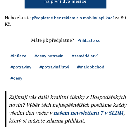
na první dva měsíce
Nebo zkuste
za 80
předplatné bez reklam a s mobilní aplikací
Kč.
Máte již předplatné?
Přihlaste se
#inflace
#ceny potravin
#zemědělství
#potraviny
#potravinářství
#maloobchod
#ceny
Zajímají vás další kvalitní články z Hospodářských
novin? Výběr těch nejúspěšnějších posíláme každý
všední den večer v
našem newsletteru 7 v SEDM
,
který si můžete zdarma přihlásit.