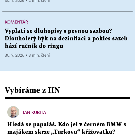
30. 7. 2026 ▪ 2 min. čtení
KOMENTÁŘ
Vyplatí se dluhopisy s pevnou sazbou?
Dlouholetý býk na dezinflaci a pokles sazeb
hází ručník do ringu
30. 7. 2026 ▪ 3 min. čtení
Vybíráme z HN
JAN KUBITA
Hledá se papaláš. Kdo jel v černém BMW s
majákem skrze „Turkovu“ křižovatku?