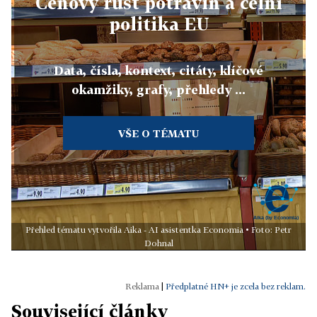
Cenový růst potravin a celní
politika EU
Data, čísla, kontext, citáty, klíčové
okamžiky, grafy, přehledy ...
VŠE O TÉMATU
Přehled tématu vytvořila Aika - AI asistentka Economia • Foto: Petr
Dohnal
|
Předplatné HN+ je zcela bez reklam.
Související články