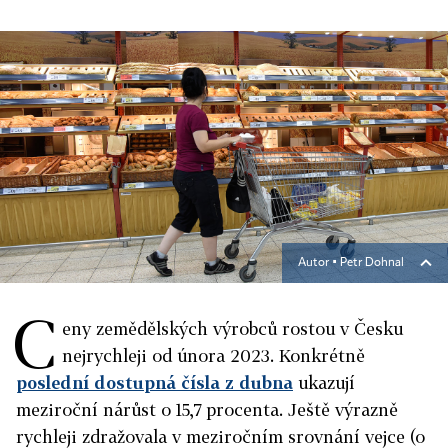
Autor ▪
Petr Dohnal
C
eny zemědělských výrobců rostou v Česku
nejrychleji od února 2023. Konkrétně
poslední dostupná čísla z dubna
ukazují
meziroční nárůst o 15,7 procenta. Ještě výrazně
rychleji zdražovala v meziročním srovnání vejce (o