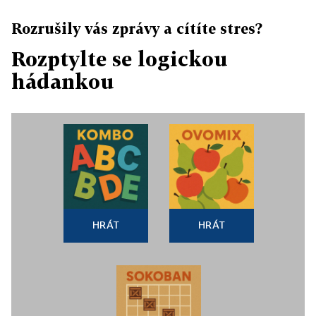
Rozrušily vás zprávy a cítíte stres?
Rozptylte se logickou
hádankou
HRÁT
HRÁT