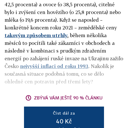
42,5 procenta) a ovoce (o 38,5 procenta), citelné
bylo i zvýšení cen hovězího (o 25,8 procenta) nebo
mléka (o 19,6 procenta). Když se naposled –
konkrétně koncem roku 2021 – zemědělské ceny
takovým způsobem utrhly
, během několika
měsíců to pocítili také zákazníci v obchodech a
následně v kombinaci s prudkým zdražením
energií po zahájení ruské invaze na Ukrajinu zažilo
Česko
nejvyšší inflaci od roku 1993
. Nakolik je
současná situace podobná tomu, co se dělo
ohledně cen potravin před třemi lety?
ZBÝVÁ VÁM JEŠTĚ 90 % ČLÁNKU
Číst dál za
40 Kč