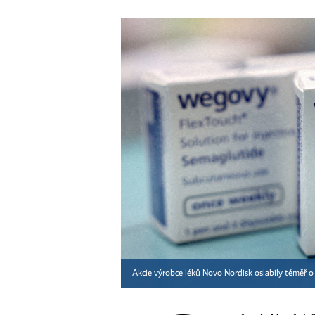
Akcie výrobce léků Novo Nordisk oslabily téměř 