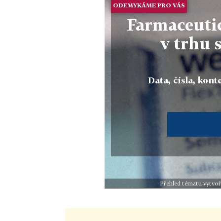
ODEMYKÁME PRO VÁS
Farmaceutic
v trhu 
Data, čísla, konte
Přehled tématu vytvoř