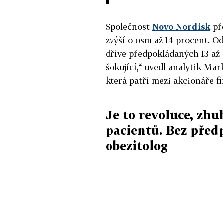
Společnost
Novo Nordisk
pře
zvýší o osm až 14 procent. Od
dříve předpokládaných 13 až 
šokující,“ uvedl analytik Ma
která patří mezi akcionáře f
Je to revoluce, zh
pacientů. Bez předp
obezitolog