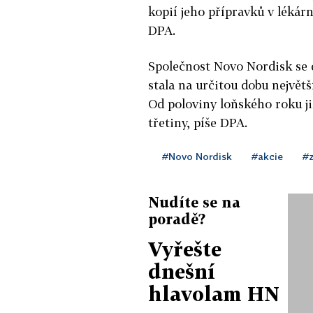
kopií jeho přípravků v lékár
DPA.
Společnost Novo Nordisk se 
stala na určitou dobu největ
Od poloviny loňského roku již
třetiny, píše DPA.
#Novo Nordisk
#akcie
#z
Nudíte se na
poradě?
Vyřešte
dnešní
hlavolam HN