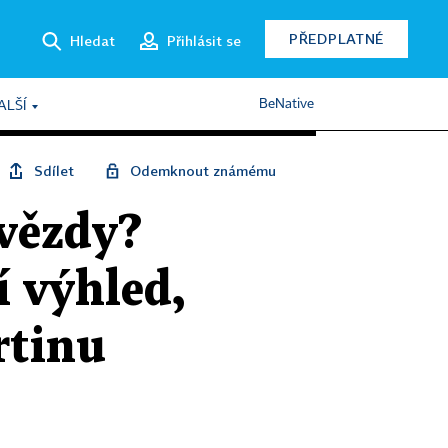
PŘEDPLATNÉ
Hledat
Přihlásit se
BeNative
ALŠÍ
Sdílet
Odemknout známému
vězdy?
í výhled,
rtinu