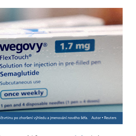
o čtvrtinu po zhoršení výhledu a jmenování nového šéfa.
Autor ▪
Reuters