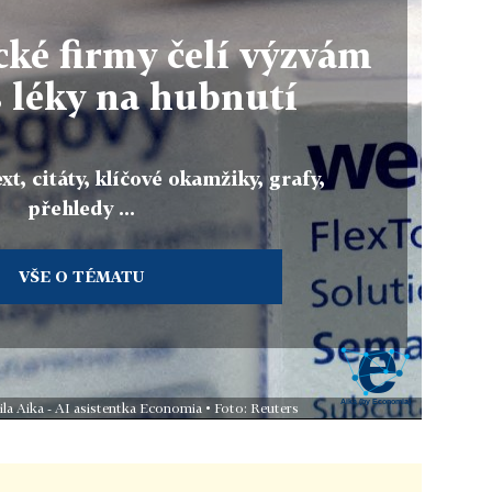
ké firmy čelí výzvám
s léky na hubnutí
xt, citáty, klíčové okamžiky, grafy,
přehledy ...
VŠE O TÉMATU
ila Aika - AI asistentka Economia • Foto: Reuters