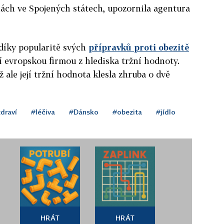
nách ve Spojených státech, upozornila agentura
díky popularitě svých
přípravků proti obezitě
ší evropskou firmou z hlediska tržní hodnoty.
 ale její tržní hodnota klesla zhruba o dvě
draví
#léčiva
#Dánsko
#obezita
#jídlo
HRÁT
HRÁT