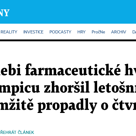
REALITY
INVESTICE
PODCASTY
HRY
PročNe
ARCHIV
D
ebi farmaceutické h
picu zhoršil letošn
mžitě propadly o čtv
PŘEHRÁT ČLÁNEK