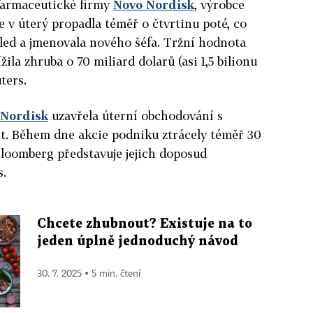
farmaceutické firmy
Novo Nordisk
, výrobce
se v úterý propadla téměř o čtvrtinu poté, co
hled a jmenovala nového šéfa. Tržní hodnota
žila zhruba o 70 miliard dolarů (asi 1,5 bilionu
ters.
 Nordisk
uzavřela úterní obchodování s
t. Během dne akcie podniku ztrácely téměř 30
Bloomberg představuje jejich doposud
s.
Chcete zhubnout? Existuje na to
jeden úplně jednoduchý návod
30. 7. 2025 ▪ 5 min. čtení