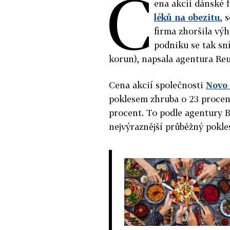
C
ena akcií dánské 
léků na obezitu
, 
firma zhoršila vý
podniku se tak sní
korun), napsala agentura Reu
Cena akcií společnosti
Novo
poklesem zhruba o 23 procen
procent. To podle agentury 
nejvýraznější průběžný pokle