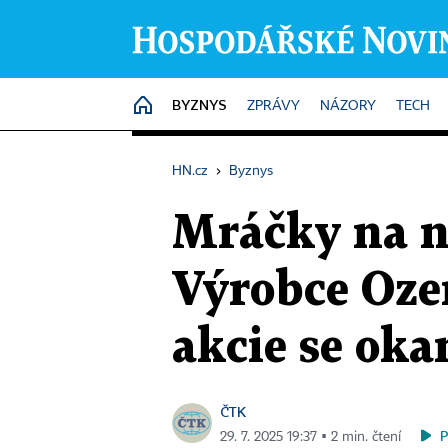
BYZNYS
HOME
ZPRÁVY
NÁZORY
TECH
HN.cz
›
Byznys
Mráčky na n
Výrobce Ozem
akcie se oka
ČTK
29. 7. 2025 19:37 ▪ 2 min. čtení