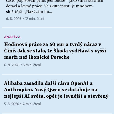
často popisován příliš jednoduše – jako směs státních
dotací a levné práce. Ve skutečnosti je mnohem
složitější. „Nazývám ho...
6. 8. 2026 ▪ 12 min. čtení
ANALÝZA
Hodinová práce za 60 eur a tvrdý náraz v
Číně. Jak se stalo, že Škoda vydělává s vyšší
marží než ikonické Porsche
6. 8. 2026 ▪ 5 min. čtení
Alibaba zasadila další ránu OpenAI a
Anthropicu. Nový Qwen se dotahuje na
nejlepší AI světa, opět je levnější a otevřený
5. 8. 2026 ▪ 4 min. čtení