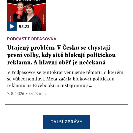
55:23
PODCAST PODPÁSOVKA
Utajený problém. V Česku se chystají
první volby, kdy sítě blokují politickou
reklamu. A hlavní oběť je nečekaná
V Podpásovce se tentokrát věnujeme tématu, o kterém
se vůbec nemluví. Meta začala blokovat politickou
reklamu na Facebooku a Instagramu a...
7. 8. 2026 ▪ 55:23 min.
DALŠÍ ZPRÁVY