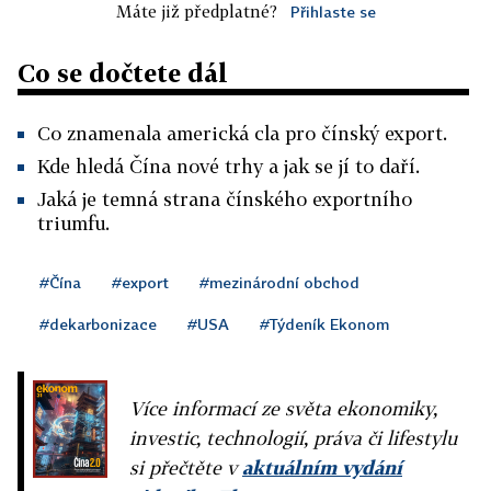
Máte již předplatné?
Přihlaste se
Co se dočtete dál
Co znamenala americká cla pro čínský export.
Kde hledá Čína nové trhy a jak se jí to daří.
Jaká je temná strana čínského exportního
triumfu.
#Čína
#export
#mezinárodní obchod
#dekarbonizace
#USA
#Týdeník Ekonom
Více informací ze světa ekonomiky,
investic, technologií, práva či lifestylu
si přečtěte v
aktuálním vydání