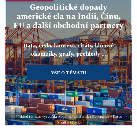
Geopolitické dopady
americké cla na Indii, Čínu,
EU a další obchodní partnery
Data, čísla, kontext, citáty, klíčové
okamžiky, grafy, přehledy ...
VŠE O TÉMATU
Přehled tématu vytvořila Aika - AI asistentka Economia • Foto:
Shutterstock