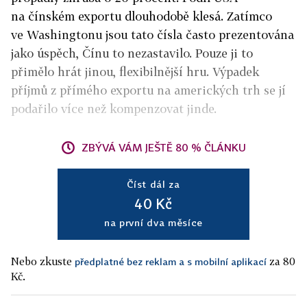
na čínském exportu dlouhodobě klesá. Zatímco
ve Washingtonu jsou tato čísla často prezentována
jako úspěch, Čínu to nezastavilo. Pouze ji to
přimělo hrát jinou, flexibilnější hru. Výpadek
příjmů z přímého exportu na amerických trh se jí
podařilo více než kompenzovat jinde.
ZBÝVÁ VÁM JEŠTĚ 80 % ČLÁNKU
Číst dál za
40 Kč
na první dva měsíce
Nebo zkuste
za 80
předplatné bez reklam a s mobilní aplikací
Kč.