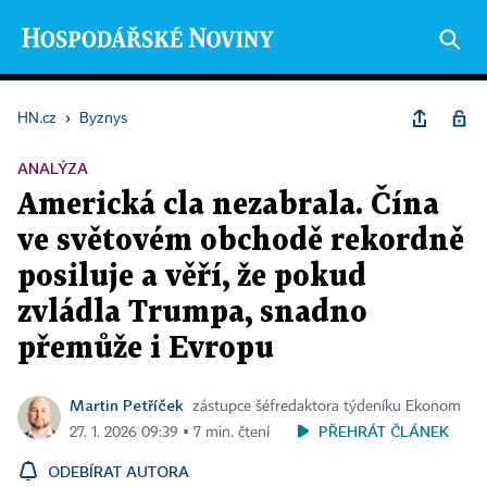
HN.cz
›
Byznys
ANALÝZA
Americká cla nezabrala. Čína
ve světovém obchodě rekordně
posiluje a věří, že pokud
zvládla Trumpa, snadno
přemůže i Evropu
Martin Petříček
zástupce šéfredaktora týdeníku Ekonom
PŘEHRÁT ČLÁNEK
27. 1. 2026 09:39 ▪ 7 min. čtení
ODEBÍRAT AUTORA