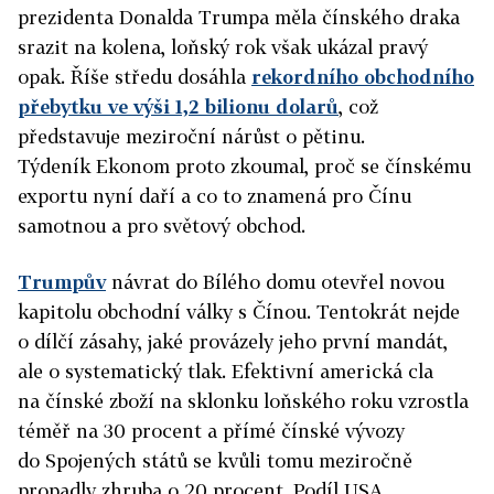
prezidenta Donalda Trumpa měla čínského draka
srazit na kolena, loňský rok však ukázal pravý
opak. Říše středu dosáhla
rekordního obchodního
přebytku ve výši 1,2 bilionu dolarů
, což
představuje meziroční nárůst o pětinu.
Týdeník Ekonom proto zkoumal, proč se čínskému
exportu nyní daří a co to znamená pro Čínu
samotnou a pro světový obchod.
Trumpův
návrat do Bílého domu otevřel novou
kapitolu obchodní války s Čínou. Tentokrát nejde
o dílčí zásahy, jaké provázely jeho první mandát,
ale o systematický tlak. Efektivní americká cla
na čínské zboží na sklonku loňského roku vzrostla
téměř na 30 procent a přímé čínské vývozy
do Spojených států se kvůli tomu meziročně
propadly zhruba o 20 procent. Podíl USA