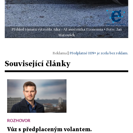
Přehled tématu vytvořila Aika - AI asistentka Economia • Foto: Jan
Matoušek
|
Předplatné HN+ je zcela bez reklam.
Související články
ROZHOVOR
Vůz s předplaceným volantem.