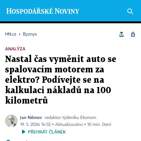
HN.cz
›
Byznys
ANALÝZA
Nastal čas vyměnit auto se
spalovacím motorem za
elektro? Podívejte se na
kalkulaci nákladů na 100
kilometrů
Jan Němec
redaktor týdeníku Ekonom
19. 5. 2026 14:52 ▪ Aktualizováno ▪ 10 min. čtení
PŘEHRÁT ČLÁNEK