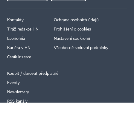
Kontakty
Ochrana osobních údajů
×
Tiráž redakce HN
Prohlášení o cookies
Economia
Nastavení soukromí
Kariéra v HN
Všeobecné smluvní podmínky
Ceník inzerce
Koupit / darovat předplatné
Eventy
Newslettery
RSS kanály
Autorská práva vykonává vydavatel. Bez písemného svolení vydavatele je
zakázáno jakékoli užití částí nebo celku díla, zejména rozmnožování a šíření