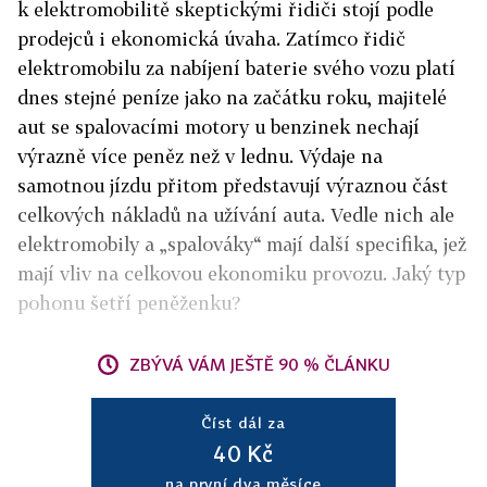
k elektromobilitě skeptickými řidiči stojí podle
prodejců i ekonomická úvaha. Zatímco řidič
elektromobilu za nabíjení baterie svého vozu platí
dnes stejné peníze jako na začátku roku, majitelé
aut se spalovacími motory u benzinek nechají
výrazně více peněz než v lednu. Výdaje na
samotnou jízdu přitom představují výraznou část
celkových nákladů na užívání auta. Vedle nich ale
elektromobily a „spalováky“ mají další specifika, jež
mají vliv na celkovou ekonomiku provozu. Jaký typ
pohonu šetří peněženku?
ZBÝVÁ VÁM JEŠTĚ 90 % ČLÁNKU
Číst dál za
40 Kč
na první dva měsíce