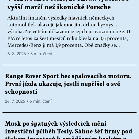
vyšší marží než ikonické Porsche
Aktuální finanční výsledky hlavních německých
automobilek ukazují, jak moc jim drhne byznys a
výroba. Největším důkazem je jejich provozní marže. U
BMW letos za šest měsíců roku klesla na 3,6 procenta,
Mercedes-Benz ji má 1,9 procenta. Obě značky se...
6. 8. 2026 ▪ 5 min. čtení
Range Rover Sport bez spalovacího motoru.
První jízda ukazuje, jestli nepřišel o své
schopnosti
24. 7. 2026 ▪ 6 min. čtení
Musk po špatných výsledcích mění
investiční příběh Tesly. Sáhne šéf firmy pod