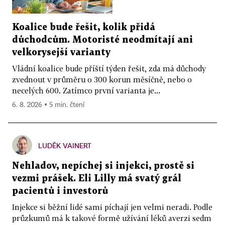
Koalice bude řešit, kolik přidá
důchodcům. Motoristé neodmítají ani
velkorysejší varianty
Vládní koalice bude příští týden řešit, zda má důchody
zvednout v průměru o 300 korun měsíčně, nebo o
necelých 600. Zatímco první varianta je...
6. 8. 2026 ▪ 5 min. čtení
LUDĚK VAINERT
Nehladov, nepíchej si injekci, prostě si
vezmi prášek. Eli Lilly má svatý grál
pacientů i investorů
Injekce si běžní lidé sami píchají jen velmi neradi. Podle
průzkumů má k takové formě užívání léků averzi sedm