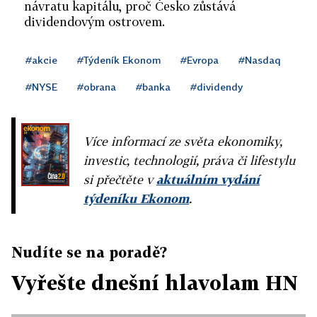
návratu kapitálu, proč Česko zůstává
dividendovým ostrovem.
#akcie
#Týdeník Ekonom
#Evropa
#Nasdaq
#NYSE
#obrana
#banka
#dividendy
Více informací ze světa ekonomiky,
investic, technologií, práva či lifestylu
si přečtěte v
aktuálním vydání
týdeníku Ekonom
.
Nudíte se na poradě?
Vyřešte dnešní hlavolam HN