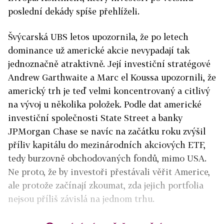
poslední dekády spíše přehlíželi.
Švýcarská UBS letos upozornila, že po letech
dominance už americké akcie nevypadají tak
jednoznačně atraktivně. Její investiční stratégové
Andrew Garthwaite a Marc el Koussa upozornili, že
americký trh je teď velmi koncentrovaný a citlivý
na vývoj u několika položek. Podle dat americké
investiční společnosti State Street a banky
JPMorgan Chase se navíc na začátku roku zvýšil
příliv kapitálu do mezinárodních akciových ETF,
tedy burzovně obchodovaných fondů, mimo USA.
Ne proto, že by investoři přestávali věřit Americe,
ale protože začínají zkoumat, zda jejich portfolia
nejsou příliš závislá na jednom trhu.