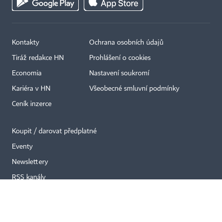
Kontakty
Ochrana osobních údajů
×
Tiráž redakce HN
Prohlášení o cookies
Economia
Nastavení soukromí
Kariéra v HN
Všeobecné smluvní podmínky
Ceník inzerce
Koupit / darovat předplatné
Eventy
Newslettery
RSS kanály
Autorská práva vykonává vydavatel. Bez písemného svolení vydavatele je