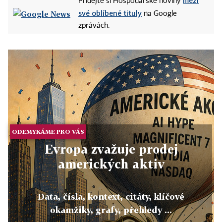
mezi
Přidejte si Hospodářské noviny
své oblíbené tituly
na Google
zprávách.
ODEMYKÁME PRO VÁS
Evropa zvažuje prodej
amerických aktiv
Data, čísla, kontext, citáty, klíčové
okamžiky, grafy, přehledy ...