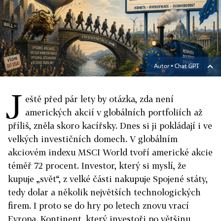
Autor ▪
Chat GPT
J
eště před pár lety by otázka, zda není
amerických akcií v globálních portfoliích až
příliš, zněla skoro kacířsky. Dnes si ji pokládají i ve
velkých investičních domech. V globálním
akciovém indexu MSCI World tvoří americké akcie
téměř 72 procent. Investor, který si myslí, že
kupuje „svět“, z velké části nakupuje Spojené státy,
tedy dolar a několik největších technologických
firem.
I proto se do hry po letech znovu vrací
Evropa.
Kontinent, který investoři po většinu