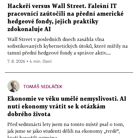
Hackeři versus Wall Street. Falešní IT
pracovníci zaútočili na přední americké
hedgeové fondy, jejich praktiky
zdokonaluje AI
Wall Street v posledních dnech zasáhla vlna
sofistikovaných kybernetických útoků, které mířily na
tamní přední hedgeové fondy a správce aktiv....
7. 8. 2026 ▪ 4 min. čtení
TOMÁŠ SEDLÁČEK
Ekonomie ve věku umělé nemyslivosti. AI
nutí ekonomy vrátit se k otázkám
dobrého života
Před sedmnácti lety jsem na tomto místě psal o tom,
jak jsme se jako studenti dělili na ekonomy „tvrdé“,
kteří hovořili zejména...