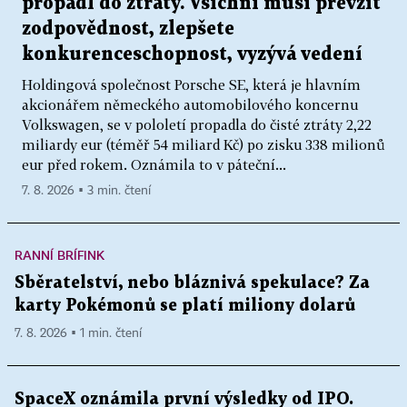
propadl do ztráty. Všichni musí převzít
zodpovědnost, zlepšete
konkurenceschopnost, vyzývá vedení
Holdingová společnost Porsche SE, která je hlavním
akcionářem německého automobilového koncernu
Volkswagen, se v pololetí propadla do čisté ztráty 2,22
miliardy eur (téměř 54 miliard Kč) po zisku 338 milionů
eur před rokem. Oznámila to v páteční...
7. 8. 2026 ▪ 3 min. čtení
RANNÍ BRÍFINK
Sběratelství, nebo bláznivá spekulace? Za
karty Pokémonů se platí miliony dolarů
7. 8. 2026 ▪ 1 min. čtení
SpaceX oznámila první výsledky od IPO.