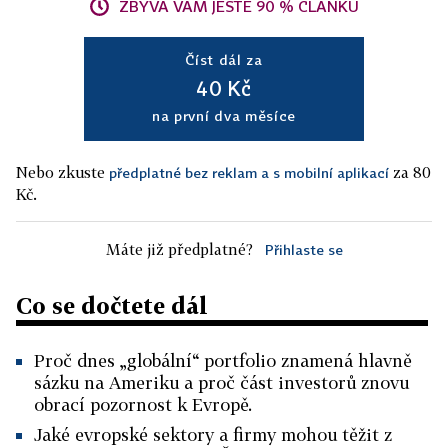
ZBÝVÁ VÁM JEŠTĚ 90 % ČLÁNKU
Číst dál za
40 Kč
na první dva měsíce
Nebo zkuste
za 80
předplatné bez reklam a s mobilní aplikací
Kč.
Máte již předplatné?
Přihlaste se
Co se dočtete dál
Proč dnes „globální“ portfolio znamená hlavně
sázku na Ameriku a proč část investorů znovu
obrací pozornost k Evropě.
Jaké evropské sektory a firmy mohou těžit z