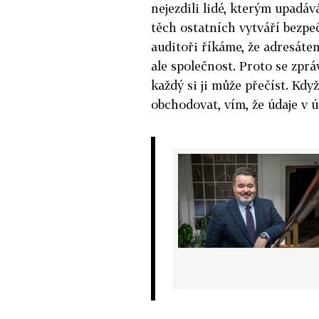
nejezdili lidé, kterým upadává
těch ostatních vytváří bezpe
auditoři říkáme, že adresáte
ale společnost. Proto se zpráv
každý si ji může přečíst. Kdy
obchodovat, vím, že údaje v ú