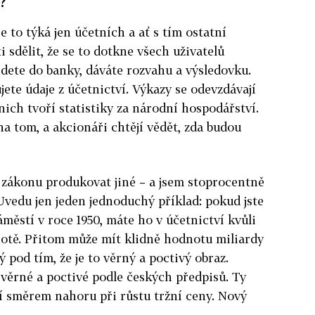
?
e to týká jen účetních a ať s tím ostatní
i sdělit, že se to dotkne všech uživatelů
jdete do banky, dáváte rozvahu a výsledovku.
jete údaje z účetnictví. Výkazy se odevzdávají
nich tvoří statistiky za národní hospodářství.
 na tom, a akcionáři chtějí vědět, zda budou
 zákonu produkovat jiné – a jsem stoprocentně
 Uvedu jen jeden jednoduchý příklad: pokud jste
ěstí v roce 1950, máte ho v účetnictví kvůli
otě. Přitom může mít klidně hodnotu miliardy
 pod tím, že je to věrný a poctivý obraz.
o věrné a poctivé podle českých předpisů. Ty
ní směrem nahoru při růstu tržní ceny. Nový