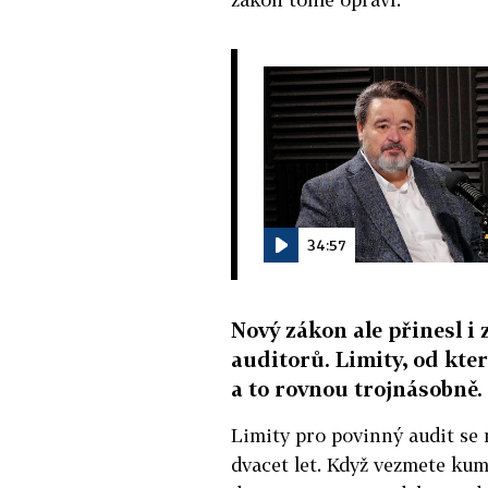
34:57
Nový zákon ale přinesl i
auditorů. Limity, od kter
a to rovnou trojnásobně. 
Limity pro povinný audit se
dvacet let. Když vezmete kum