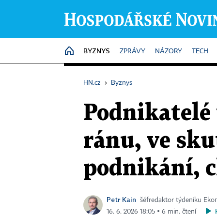
BYZNYS
HOME
ZPRÁVY
NÁZORY
TECH
HN.cz
›
Byznys
Podnikatelé
ránu, ve sku
podnikání, c
Petr Kain
šéfredaktor týdeníku Ek
16. 6. 2026 18:05 ▪ 6 min. čtení