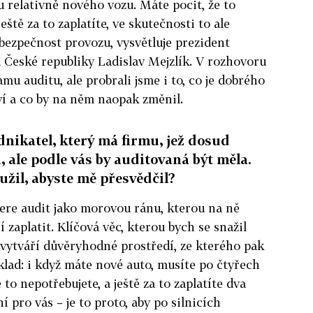
u relativně nového vozu. Máte pocit, že to
ještě za to zaplatíte, ve skutečnosti to ale
ezpečnost provozu, vysvětluje prezident
České republiky Ladislav Mejzlík. V rozhovoru
amu auditu, ale probrali jsme i to, co je dobrého
í a co by na něm naopak změnil.
dnikatel, který má firmu, jež dosud
 ale podle vás by auditovaná být měla.
žil, abyste mě přesvědčil?
ere audit jako morovou ránu, kterou na ně
í zaplatit. Klíčová věc, kterou bych se snažil
em vytváří důvěryhodné prostředí, ze kterého pak
lad: i když máte nové auto, musíte po čtyřech
to nepotřebujete, a ještě za to zaplatíte dva
í pro vás – je to proto, aby po silnicích