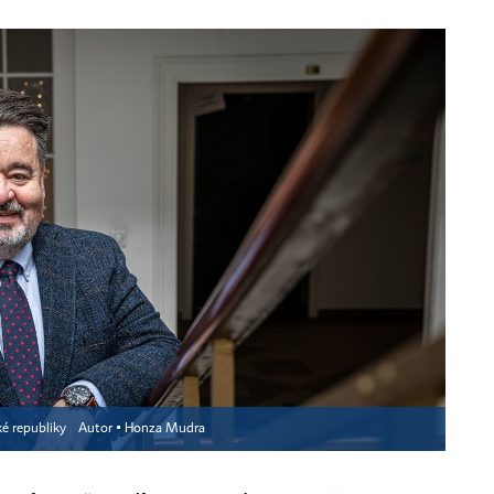
ké republiky
Autor ▪
Honza Mudra