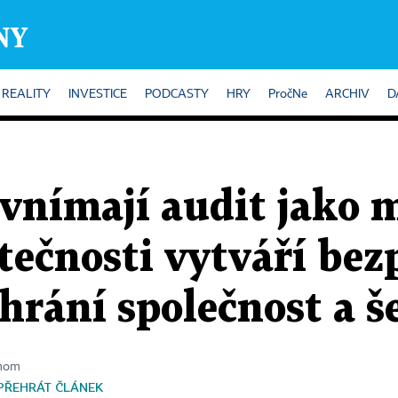
REALITY
INVESTICE
PODCASTY
HRY
PročNe
ARCHIV
D
 vnímají audit jako
tečnosti vytváří bez
hrání společnost a š
onom
PŘEHRÁT ČLÁNEK