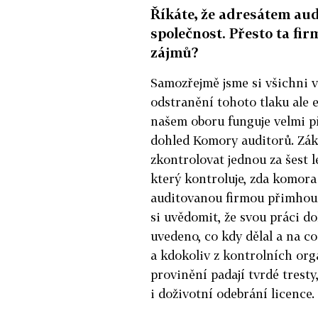
Říkáte, že adresátem aud
společnost. Přesto ta fir
zájmů?
Samozřejmě jsme si všichni v
odstranění tohoto tlaku ale 
našem oboru funguje velmi př
dohled Komory auditorů. Zák
zkontrolovat jednou za šest l
který kontroluje, zda komora
auditovanou firmou přimhouři
si uvědomit, že svou práci d
uvedeno, co kdy dělal a na co
a kdokoliv z kontrolních or
provinění padají tvrdé tresty
i doživotní odebrání licence.