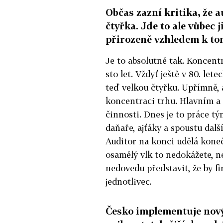
Občas zazní kritika, že 
čtyřka. Jde to ale vůbec
přirozeně vzhledem k tom
Je to absolutně tak. Koncent
sto let. Vždyť ještě v 80. le
teď velkou čtyřku. Upřímně,
koncentraci trhu. Hlavním a 
činnosti. Dnes je to práce tý
daňaře, ajťáky a spoustu dalš
Auditor na konci udělá koneč
osamělý vlk to nedokážete, ne
nedovedu představit, že by f
jednotlivec.
Česko implementuje nový