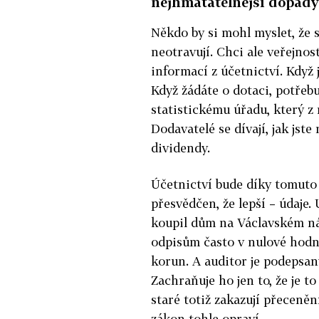
nejhmatatelnější dopady
Někdo by si mohl myslet, že s
neotravují. Chci ale veřejnost
informací z účetnictví. Když 
Když žádáte o dotaci, potřebu
statistickému úřadu, který z 
Dodavatelé se dívají, jak jste
dividendy.
Účetnictví bude díky tomuto
přesvědčen, že lepší – údaje.
koupil dům na Václavském nám
odpisům často v nulové hodn
korun. A auditor je podepsaný
Zachraňuje ho jen to, že je t
staré totiž zakazují přeceně
zákon tohle opraví.