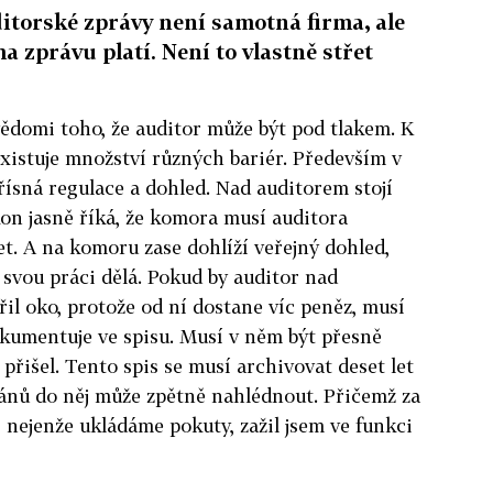
itorské zprávy není samotná firma, ale
ma zprávu platí. Není to vlastně střet
ědomi toho, že auditor může být pod tlakem. K
existuje množství různých bariér. Především v
ísná regulace a dohled. Nad auditorem stojí
on jasně říká, že komora musí auditora
et. A na komoru zase dohlíží veřejný dohled,
 svou práci dělá. Pokud by auditor nad
l oko, protože od ní dostane víc peněz, musí
okumentuje ve spisu. Musí v něm být přesně
 přišel. Tento spis se musí archivovat deset let
gánů do něj může zpětně nahlédnout. Přičemž za
, nejenže ukládáme pokuty, zažil jsem ve funkci