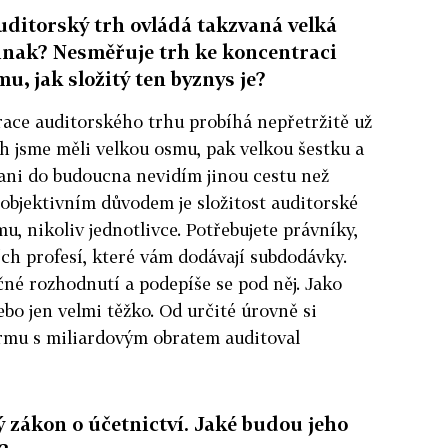
auditorský trh ovládá takzvaná velká
 jinak? Nesměřuje trh ke koncentraci
u, jak složitý ten byznys je?
race auditorského trhu probíhá nepřetržitě už
tech jsme měli velkou osmu, pak velkou šestku a
 ani do budoucna nevidím jinou cestu než
objektivním důvodem je složitost auditorské
mu, nikoliv jednotlivce. Potřebujete právníky,
ích profesí, které vám dodávají subdodávky.
né rozhodnutí a podepíše se pod něj. Jako
bo jen velmi těžko. Od určité úrovně si
irmu s miliardovým obratem auditoval
 zákon o účetnictví. Jaké budou jeho