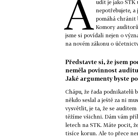
A
udit je jako STK 
nepotřebujete, a 
pomáhá chránit b
Komory auditorů 
jsme si povídali nejen o význ
na novém zákonu o účetnictv
Představte si, že jsem po
neměla povinnost auditu,
Jaké argumenty byste pou
Chápu, že řada podnikatelů b
někdo seslal a ještě za ni mus
vysvětlit, je ta, že se audit
těžíme všichni. Dám vám přík
letech na STK. Máte pocit, že 
tisíce korun. Ale to přece nen