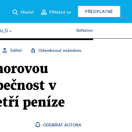
PŘEDPLATNÉ
Hledat
Přihlásit se
BeNative
ALŠÍ
Sdílet
Odemknout známému
 morovou
pečnost v
etří peníze
ODEBÍRAT AUTORA