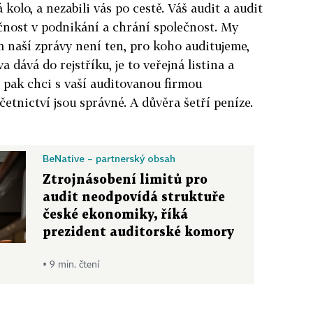
 kolo, a nezabili vás po cestě. Váš audit a audit
čnost v podnikání a chrání společnost. My
m naší zprávy není ten, pro koho auditujeme,
a dává do rejstříku, je to veřejná listina a
ž pak chci s vaší auditovanou firmou
četnictví jsou správné. A důvěra šetří peníze.
BeNative – partnerský obsah
Ztrojnásobení limitů pro
audit neodpovídá struktuře
české ekonomiky, říká
prezident auditorské komory
▪ 9 min. čtení