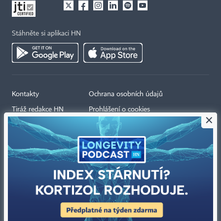
Stáhněte si aplikaci HN
Kontakty
Ochrana osobních údajů
Tiráž redakce HN
Prohlášení o cookies
×
Economia
Nastavení soukromí
Kariéra v HN
Všeobecné smluvní podmínky
Ceník inzerce
Koupit / darovat předplatné
Eventy
Newslettery