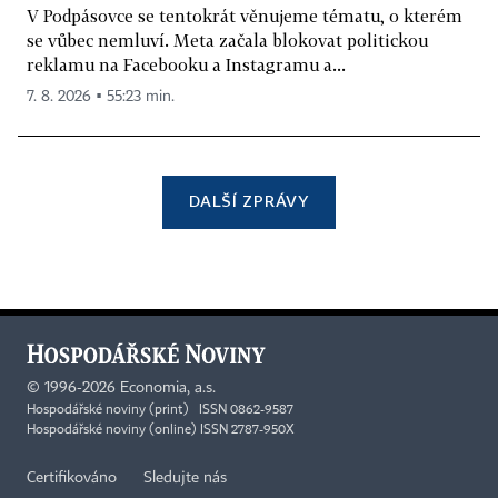
V Podpásovce se tentokrát věnujeme tématu, o kterém
se vůbec nemluví. Meta začala blokovat politickou
reklamu na Facebooku a Instagramu a...
7. 8. 2026 ▪ 55:23 min.
DALŠÍ ZPRÁVY
©
1996-2026
Economia, a.s.
Hospodářské noviny (print) ISSN 0862-9587
Hospodářské noviny (online) ISSN 2787-950X
Certifikováno
Sledujte nás