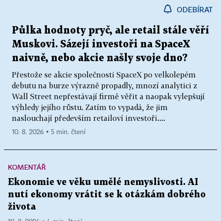
ODEBÍRAT
Půlka hodnoty pryč, ale retail stále věří
Muskovi. Sázejí investoři na SpaceX
naivně, nebo akcie našly svoje dno?
Přestože se akcie společnosti SpaceX po velkolepém
debutu na burze výrazně propadly, mnozí analytici z
Wall Street nepřestávají firmě věřit a naopak vylepšují
výhledy jejího růstu. Zatím to vypadá, že jim
naslouchají především retailoví investoři....
10. 8. 2026 ▪ 5 min. čtení
KOMENTÁŘ
Ekonomie ve věku umělé nemyslivosti. AI
nutí ekonomy vrátit se k otázkám dobrého
života