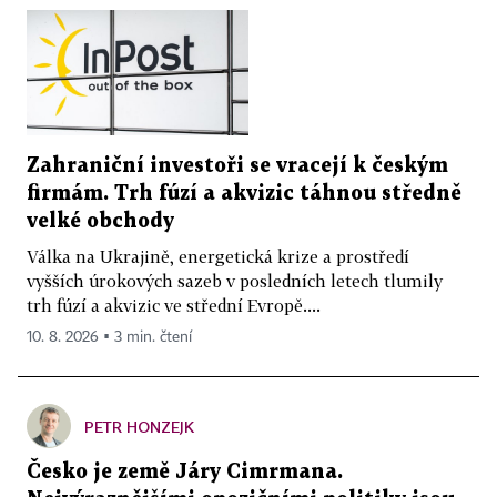
Zahraniční investoři se vracejí k českým
firmám. Trh fúzí a akvizic táhnou středně
velké obchody
Válka na Ukrajině, energetická krize a prostředí
vyšších úrokových sazeb v posledních letech tlumily
trh fúzí a akvizic ve střední Evropě....
10. 8. 2026 ▪ 3 min. čtení
PETR HONZEJK
Česko je země Járy Cimrmana.