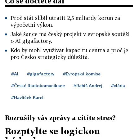
Co se dočtete dál
Proč stát slíbil utratit 2,5 miliardy korun za
výpočetní výkon.
Jaké šance má český projekt v evropské soutěži
o AI gigafactory.
Kdo by mohl využívat kapacitu centra a proč je
pro Česko strategicky důležitá.
#AI
#gigafactory
#Evropská komise
#České Radiokomunikace
#Babiš Andrej
#vláda
#Havlíček Karel
Rozrušily vás zprávy a cítíte stres?
Rozptylte se logickou