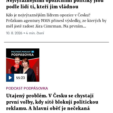
Nejvýraznějšími opozičními politiky jsou
podle lidí ti, kteří jim vládnou
Kdo je nejvýraznějším lídrem opozice v Česku?
Průzkum agentury NMS přinesl výsledky, ze kterých by
měl jistě radost Jára Cimrman. Na prvním...
10. 8. 2026 ▪ 4 min. čtení
55:23
PODCAST PODPÁSOVKA
Utajený problém. V Česku se chystají
první volby, kdy sítě blokují politickou
reklamu. A hlavní oběť je nečekaná