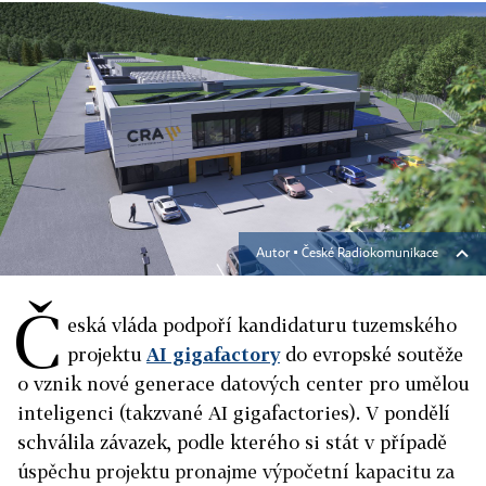
Autor ▪
České Radiokomunikace
Č
eská vláda podpoří kandidaturu tuzemského
projektu
AI gigafactory
do evropské soutěže
o vznik nové generace datových center pro umělou
inteligenci (takzvané AI gigafactories). V pondělí
schválila závazek, podle kterého si stát v případě
úspěchu projektu pronajme výpočetní kapacitu za