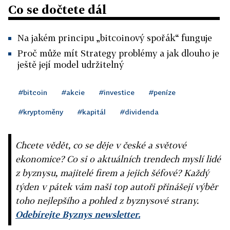
Co se dočtete dál
Na jakém principu „bitcoinový spořák“ funguje
Proč může mít Strategy problémy a jak dlouho je
ještě její model udržitelný
#bitcoin
#akcie
#investice
#peníze
#kryptoměny
#kapitál
#dividenda
Chcete vědět, co se děje v české a světové
ekonomice? Co si o aktuálních trendech myslí lidé
z byznysu, majitelé firem a jejich šéfové? Každý
týden v pátek vám naši top autoři přinášejí výběr
toho nejlepšího a pohled z byznysové strany.
Odebírejte Byznys newsletter.