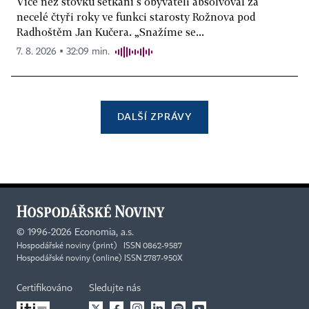
Více než stovku setkání s obyvateli absolvoval za
necelé čtyři roky ve funkci starosty Rožnova pod
Radhoštěm Jan Kučera. „Snažíme se...
7. 8. 2026 ▪ 32:09 min.
DALŠÍ ZPRÁVY
©
1996-2026
Economia, a.s.
Hospodářské noviny (print) ISSN 0862-9587
Hospodářské noviny (online) ISSN 2787-950X
Certifikováno
Sledujte nás