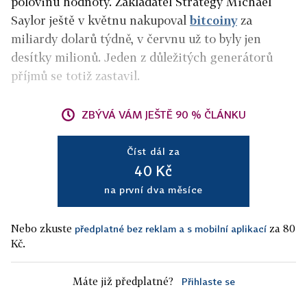
polovinu hodnoty. Zakladatel Strategy Michael
Saylor ještě v květnu nakupoval
bitcoiny
za
miliardy dolarů týdně, v červnu už to byly jen
desítky milionů. Jeden z důležitých generátorů
příjmů se totiž zastavil.
ZBÝVÁ VÁM JEŠTĚ 90 % ČLÁNKU
Číst dál za
40 Kč
na první dva měsíce
Nebo zkuste
za 80
předplatné bez reklam a s mobilní aplikací
Kč.
Máte již předplatné?
Přihlaste se