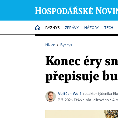
BYZNYS
HOME
ZPRÁVY
NÁZORY
TECH
HN.cz
›
Byznys
Konec éry s
přepisuje b
Vojtěch Wolf
redaktor týdeníku E
7. 7. 2026 13:46 ▪ Aktualizováno ▪ 4 m