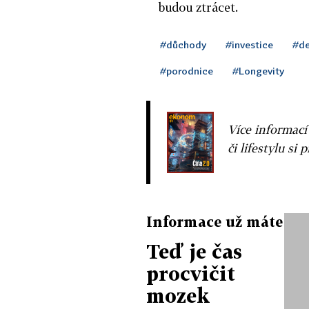
budou ztrácet.
#důchody
#investice
#de
#porodnice
#Longevity
Více informací
či lifestylu si 
Informace už máte
Teď je čas
procvičit
mozek