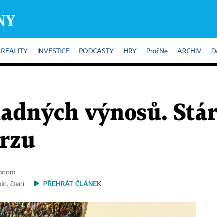
REALITY
INVESTICE
PODCASTY
HRY
PročNe
ARCHIV
D
nadných výnosů. Stár
urzu
konom
PŘEHRÁT ČLÁNEK
in. čtení