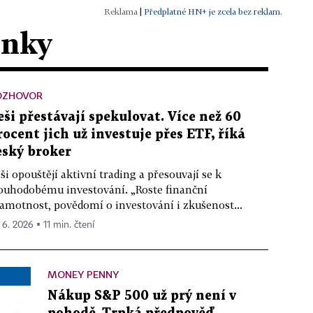
|
Předplatné HN+ je zcela bez reklam.
ánky
OZHOVOR
eši přestávají spekulovat. Více než 60
rocent jich už investuje přes ETF, říká
eský broker
ši opouštějí aktivní trading a přesouvají se k
ouhodobému investování. „Roste finanční
amotnost, povědomí o investování i zkušenost...
 6. 2026 ▪ 11 min. čtení
MONEY PENNY
Nákup S&P 500 už prý není v