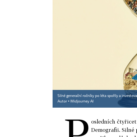
Silné generační ročníky po léta spořily a investov
Autor ▪
Midjourney AI
P
osledních čtyřicet
Demografii. Silné