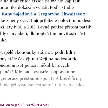
a na finančních trzích přibývalo kapitálu
konomika dokázala využít. Podle studie
 Rany Sajediové a Gregoryho Thwaitese z
é změny vysvětlují přibližně polovinu poklesu
i lety 1980 a 2015. Levné peníze přitom patřily
y ceny akcií, dluhopisů i nemovitostí růst
ika.
Vyspělé ekonomiky stárnou, podíl lidí v
my stále častěji narážejí na nedostatek
 budou muset položit několik nových
 peněz? Kdo bude vytvářet poptávku po
é generace přestanou spořit? A které firmy
ebude přibývat zaměstnanců tak rychle jako
VÁ VÁM JEŠTĚ 80 % ČLÁNKU