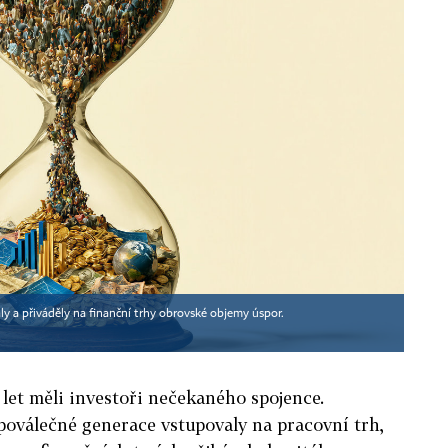
aly a přiváděly na finanční trhy obrovské objemy úspor.
 let měli investoři nečekaného spojence.
 poválečné generace vstupovaly na pracovní trh,