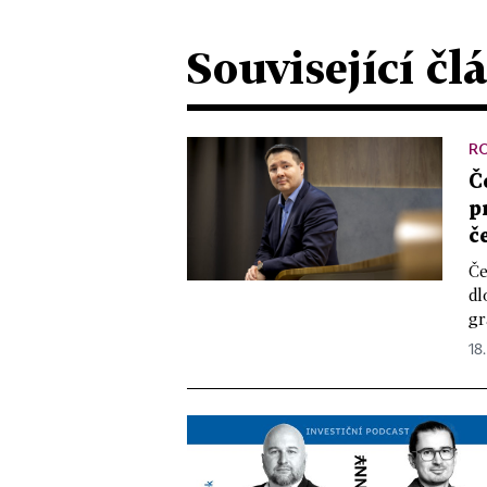
Související čl
R
Č
p
č
Če
dl
gr
18.