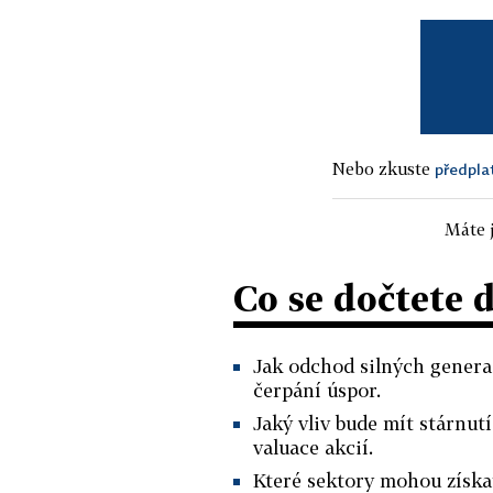
Nebo zkuste
předpla
Máte j
Co se dočtete 
Jak odchod silných gener
čerpání úspor.
Jaký vliv bude mít stárnut
valuace akcií.
Které sektory mohou získat