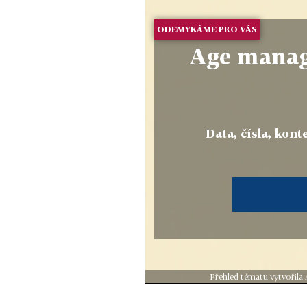
ODEMYKÁME PRO VÁS
Age manag
Data, čísla, konte
Přehled tématu vytvořila 