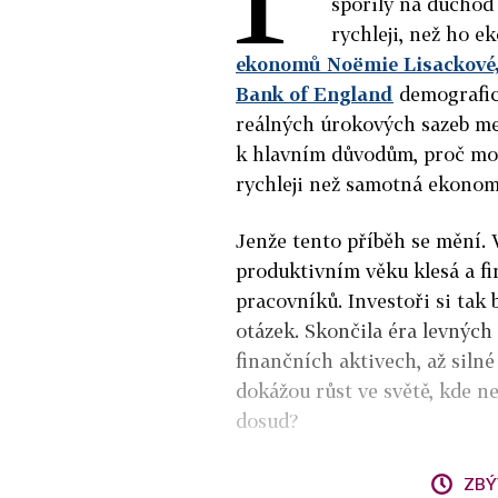
spořily na důchod 
rychleji, než ho e
ekonomů Noëmie Lisackové,
Bank of England
demografick
reálných úrokových sazeb mez
k hlavním důvodům, proč mohl
rychleji než samotná ekonom
Jenže tento příběh se mění. 
produktivním věku klesá a fir
pracovníků. Investoři si tak
otázek.
Skončila éra levných
finančních aktivech, až siln
dokážou růst ve světě, kde n
dosud?
ZBÝ