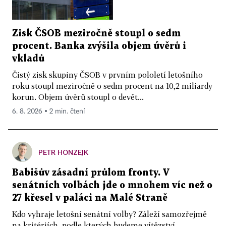
Zisk ČSOB meziročně stoupl o sedm
procent. Banka zvýšila objem úvěrů i
vkladů
Čistý zisk skupiny ČSOB v prvním pololetí letošního
roku stoupl meziročně o sedm procent na 10,2 miliardy
korun. Objem úvěrů stoupl o devět...
6. 8. 2026 ▪ 2 min. čtení
PETR HONZEJK
Babišův zásadní průlom fronty. V
senátních volbách jde o mnohem víc než o
27 křesel v paláci na Malé Straně
Kdo vyhraje letošní senátní volby? Záleží samozřejmě
na kritériích, podle kterých budeme vítězství