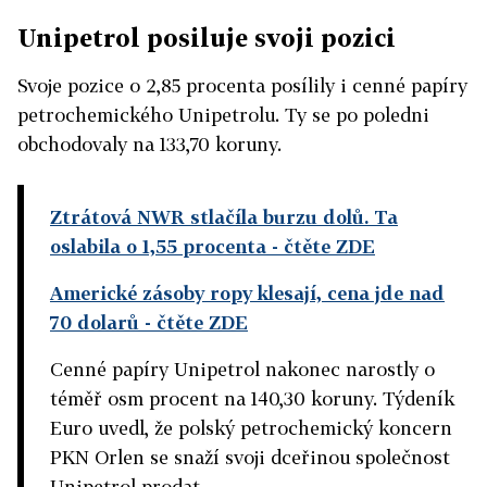
Unipetrol posiluje svoji pozici
Svoje pozice o 2,85 procenta posílily i cenné papíry
petrochemického Unipetrolu. Ty se po poledni
obchodovaly na 133,70 koruny.
Ztrátová NWR stlačíla burzu dolů. Ta
oslabila o 1,55 procenta
- čtěte ZDE
Americké zásoby ropy klesají, cena jde nad
70 dolarů
- čtěte ZDE
Cenné papíry Unipetrol nakonec narostly o
téměř osm procent na 140,30 koruny. Týdeník
Euro uvedl, že polský petrochemický koncern
PKN Orlen se snaží svoji dceřinou společnost
Unipetrol prodat.