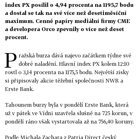
index PX posílil o 4,94 procenta na 1195,7 bodu
a dostal se tak na své více než desetiměsíční
maximum. Cenné papíry mediální firmy CME
a developera Orco zpevnily o více než deset
procent.
P
ražská burza dává najevo začátkem týdne své
dobré naladění. Hlavní index PX kolem 12:10
rostl o 3,14 procenta na 1175,5 bodu. Největší zisky
si připisovaly akcie těžební společnosti NWR a
Erste Bank.
Tahounem burzy byla v pondělí Erste Bank, která
už v pátek ve Vídni uzavřela slušně na 725 korun, v
pondělí ráno však vystartovala až na 756,40 koruny.
Podle Michala Zachara z Patria Direct český