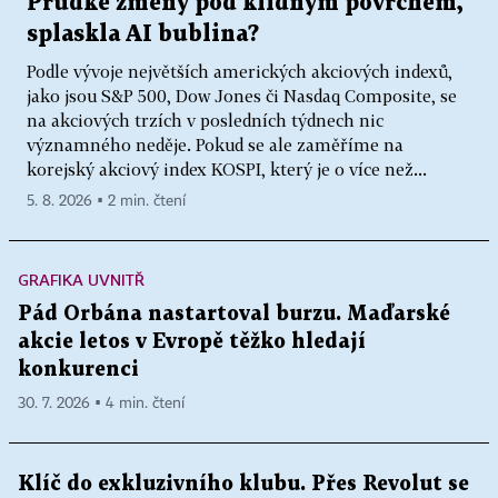
Prudké změny pod klidným povrchem,
splaskla AI bublina?
Podle vývoje největších amerických akciových indexů,
jako jsou S&P 500, Dow Jones či Nasdaq Composite, se
na akciových trzích v posledních týdnech nic
významného neděje. Pokud se ale zaměříme na
korejský akciový index KOSPI, který je o více než...
5. 8. 2026 ▪ 2 min. čtení
GRAFIKA UVNITŘ
Pád Orbána nastartoval burzu. Maďarské
akcie letos v Evropě těžko hledají
konkurenci
30. 7. 2026 ▪ 4 min. čtení
Klíč do exkluzivního klubu. Přes Revolut se