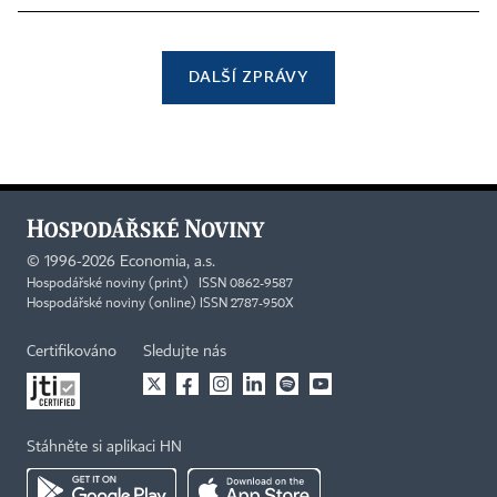
DALŠÍ ZPRÁVY
©
1996-2026
Economia, a.s.
Hospodářské noviny (print) ISSN 0862-9587
Hospodářské noviny (online) ISSN 2787-950X
Certifikováno
Sledujte nás
Stáhněte si aplikaci HN