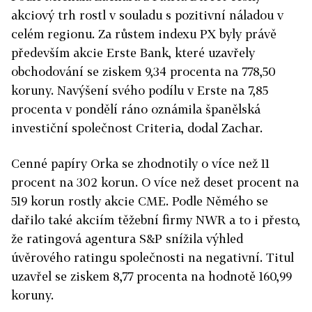
akciový trh rostl v souladu s pozitivní náladou v
celém regionu. Za růstem indexu PX byly právě
především akcie Erste Bank, které uzavřely
obchodování se ziskem 9,34 procenta na 778,50
koruny. Navýšení svého podílu v Erste na 7,85
procenta v pondělí ráno oznámila španělská
investiční společnost Criteria, dodal Zachar.
Cenné papíry Orka se zhodnotily o více než 11
procent na 302 korun. O více než deset procent na
519 korun rostly akcie CME. Podle Němého se
dařilo také akciím těžební firmy NWR a to i přesto,
že ratingová agentura S&P snížila výhled
úvěrového ratingu společnosti na negativní. Titul
uzavřel se ziskem 8,77 procenta na hodnotě 160,99
koruny.