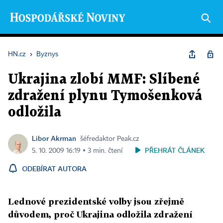
HN.cz
›
Byznys
Ukrajina zlobí MMF: Slíbené
zdražení plynu Tymošenková
odložila
Libor Akrman
šéfredaktor Peak.cz
PŘEHRÁT ČLÁNEK
5. 10. 2009 16:19 ▪ 3 min. čtení
ODEBÍRAT AUTORA
Lednové prezidentské volby jsou zřejmě
důvodem, proč Ukrajina odložila zdražení