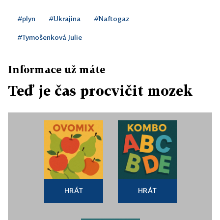
#plyn
#Ukrajina
#Naftogaz
#Tymošenková Julie
Informace už máte
Teď je čas procvičit mozek
HRÁT
HRÁT