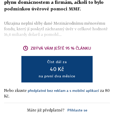
plynu domácnostem a firmám, ačkoli to bylo
podmínkou úvěrové pomoci MMF.
Ukrajina neplní sliby dané Mezinárodnímu měnovému
fondu, který jí poskytl záchranný úvěr v celkové hodnotě
16,4 miliardy dolarů a pomohl...
ZBÝVÁ VÁM JEŠTĚ 95 % ČLÁNKU
Číst dál za
40 Kč
na první dva měsíce
Nebo zkuste
za 80
předplatné bez reklam a s mobilní aplikací
Kč.
Máte již předplatné?
Přihlaste se