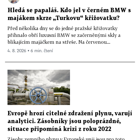
Hledá se papaláš. Kdo jel v černém BMW s
majákem skrze „Turkovu“ křižovatku?
Před několika dny se do jedné pražské křižovatky
přihnalo obří luxusní BMW se začerněnými skly a
blikajícím majáčkem na střeše. Na červenou...
4. 8. 2026 ▪ 6 min. čtení
Evropě hrozí citelné zdražení plynu, varují
analytici. Zásobníky jsou poloprázdné,
situace připomíná krizi z roku 2022
Zásoby zemního plynu v Evropské unii jsou pro toto