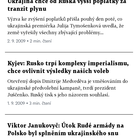
Ukrajina chce od Ruska vyšší poplatky za
tranzit plynu
Výzva ke zvýšení poplatků přišla pouhý den poté, co
ukrajinská premiérka Julija Tymošenková uvedla, že
země vyřešily všechny zbývající problémy...
2. 9. 2009 ▪ 2 min. čtení
Kyjev: Rusko trpí komplexy imperialismu,
chce ovlivnit výsledky našich voleb
Otevřený dopis Dmitrije Medveděva je vměšováním do
ukrajinské předvolební kampaně, tvrdí prezident
Juščenko. Ruský tisk s jeho názorem souhlasí.
1. 9. 2009 ▪ 3 min. čtení
Viktor Janukovyč: Útok Rudé armády na
Polsko byl splněním ukrajinského snu