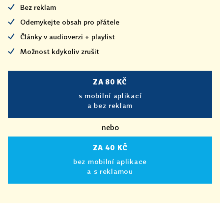
Bez reklam
Odemykejte obsah pro přátele
Články v audioverzi + playlist
Možnost kdykoliv zrušit
ZA 80 KČ
s mobilní aplikací
a bez reklam
nebo
ZA 40 KČ
bez mobilní aplikace
a s reklamou