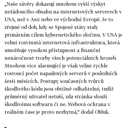
„Naše závěry dokazují mnohem vyšší výskyt
nežádoucího obsahu na internetových serverech v
USA, než v Asii nebo ve východní Evropě. Je to
zřejmé od dob, kdy se Spojené státy staly
primárním cílem kybernetického zločinu. V USA je
velmi rozvinutá internetová infrastruktura, která
umožňuje vysokou přístupnost a finanční
nenáročnost tvorby všech potenciálních hrozeb.
Mnohem více alarmující je však velmi rychle
rostoucí počet napadených serverů v posledních
šesti měsících. Postupy současných tvůrců
škodlivého kódu jsou obtížně odhalitelné, tudíž
průměrný uživatel netuší, zda stránka slouží
škodlivému softwaru či ne. Webová ochrana v
reálném čase je proto nezbytná,“ dodal Obluk.