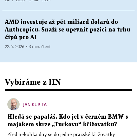
24. 7. 2026 ▪ 3 min. čtení
AMD investuje až pět miliard dolarů do
Anthropicu. Snaží se upevnit pozici na trhu
čipů pro AI
22. 7. 2026 ▪ 3 min. čtení
Vybíráme z HN
JAN KUBITA
Hledá se papaláš. Kdo jel v černém BMW s
majákem skrze „Turkovu“ křižovatku?
Před několika dny se do jedné pražské křižovatky