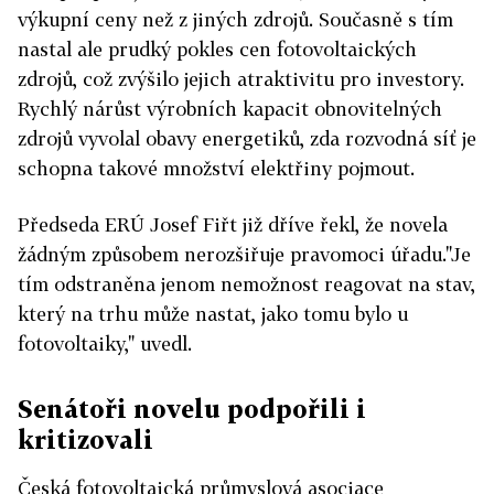
výkupní ceny než z jiných zdrojů. Současně s tím
nastal ale prudký pokles cen fotovoltaických
zdrojů, což zvýšilo jejich atraktivitu pro investory.
Rychlý nárůst výrobních kapacit obnovitelných
zdrojů vyvolal obavy energetiků, zda rozvodná síť je
schopna takové množství elektřiny pojmout.
Předseda ERÚ Josef Fiřt již dříve řekl, že novela
žádným způsobem nerozšiřuje pravomoci úřadu."Je
tím odstraněna jenom nemožnost reagovat na stav,
který na trhu může nastat, jako tomu bylo u
fotovoltaiky," uvedl.
Senátoři novelu podpořili i
kritizovali
Česká fotovoltaická průmyslová asociace