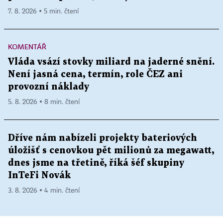
7. 8. 2026 ▪ 5 min. čtení
KOMENTÁŘ
Vláda vsází stovky miliard na jaderné snění.
Není jasná cena, termín, role ČEZ ani
provozní náklady
5. 8. 2026 ▪ 8 min. čtení
Dříve nám nabízeli projekty bateriových
úložišť s cenovkou pět milionů za megawatt,
dnes jsme na třetině, říká šéf skupiny
InTeFi Novák
3. 8. 2026 ▪ 4 min. čtení