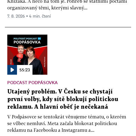
Knížáka. A něco na tom je. Pohřeb se státními poctami
organizovaný těmi, kterými slavný...
7. 8. 2026 ▪ 4 min. čtení
55:23
PODCAST PODPÁSOVKA
Utajený problém. V Česku se chystají
první volby, kdy sítě blokují politickou
reklamu. A hlavní oběť je nečekaná
V Podpásovce se tentokrát věnujeme tématu, o kterém
se vůbec nemluví. Meta začala blokovat politickou
reklamu na Facebooku a Instagramu a...