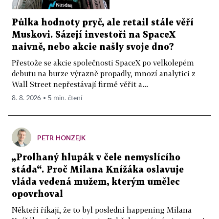
Půlka hodnoty pryč, ale retail stále věří
Muskovi. Sázejí investoři na SpaceX
naivně, nebo akcie našly svoje dno?
Přestože se akcie společnosti SpaceX po velkolepém
debutu na burze výrazně propadly, mnozí analytici z
Wall Street nepřestávají firmě věřit a...
8. 8. 2026 ▪ 5 min. čtení
PETR HONZEJK
„Prolhaný hlupák v čele nemyslícího
stáda“. Proč Milana Knížáka oslavuje
vláda vedená mužem, kterým umělec
opovrhoval
Někteří říkají, že to byl poslední happening Milana