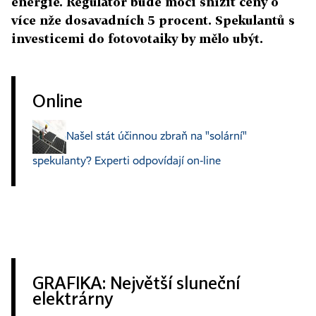
energie. Regulátor bude moci snížit ceny o
více nže dosavadních 5 procent. Spekulantů s
investicemi do fotovotaiky by mělo ubýt.
Online
Našel stát účinnou zbraň na "solární"
spekulanty? Experti odpovídají on-line
GRAFIKA: Největší sluneční
elektrárny