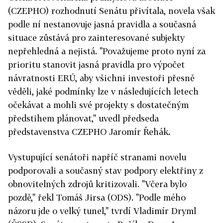
(CZEPHO) rozhodnutí Senátu přivítala, novela však
podle ní nestanovuje jasná pravidla a současná
situace zůstává pro zainteresované subjekty
nepřehledná a nejistá. "Považujeme proto nyní za
prioritu stanovit jasná pravidla pro výpočet
návratnosti ERÚ, aby všichni investoři přesně
věděli, jaké podmínky lze v následujících letech
očekávat a mohli své projekty s dostatečným
předstihem plánovat," uvedl předseda
představenstva CZEPHO Jaromír Řehák.
Vystupující senátoři napříč stranami novelu
podporovali a současný stav podpory elektřiny z
obnovitelných zdrojů kritizovali. "Včera bylo
pozdě," řekl Tomáš Jirsa (ODS). "Podle mého
názoru jde o velký tunel," tvrdí Vladimír Dryml