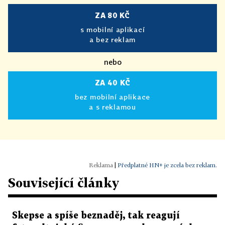
ZA 80 KČ
s mobilní aplikací
a bez reklam
nebo
ZA 40 KČ
bez mobilní aplikace
a s reklamou
|
Předplatné HN+ je zcela bez reklam.
Související články
Skepse a spíše beznaděj, tak reagují