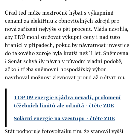
Úřad teď může meziročně hýbat s výkupními
cenami za elektřinu z obnovitelných zdrojů pro
nová zařízení nejvýše o pět procent. Vláda navrhla,
aby ERÚ mohl snižovat výkupní ceny i nad tuto
hranici v případech, pokud by návratnost investice
do takového zdroje byla kratší než 11 let. Sněmovna
i Senát schválily návrh v původní vládní podobě,
ačkoli třeba sněmovní hospodářský výbor
navrhoval možnost zlevňovat proud až o čtvrtinu.
TOP 09 energie z jádra nevadí, prolomení
těžebních limitů ale odmítá
- čtěte ZDE
Solární energie na vzestupu
- čtěte ZDE
Stát podporuje fotovoltaiku tím, že stanovil vyšší