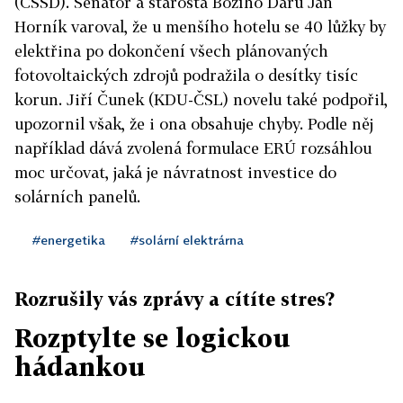
(ČSSD). Senátor a starosta Božího Daru Jan
Horník varoval, že u menšího hotelu se 40 lůžky by
elektřina po dokončení všech plánovaných
fotovoltaických zdrojů podražila o desítky tisíc
korun. Jiří Čunek (KDU-ČSL) novelu také podpořil,
upozornil však, že i ona obsahuje chyby. Podle něj
například dává zvolená formulace ERÚ rozsáhlou
moc určovat, jaká je návratnost investice do
solárních panelů.
#energetika
#solární elektrárna
Rozrušily vás zprávy a cítíte stres?
Rozptylte se logickou
hádankou