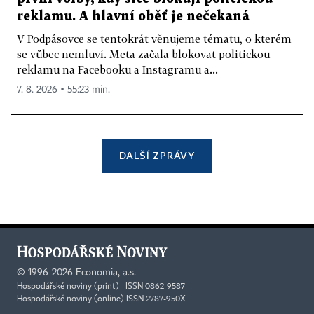
reklamu. A hlavní oběť je nečekaná
V Podpásovce se tentokrát věnujeme tématu, o kterém
se vůbec nemluví. Meta začala blokovat politickou
reklamu na Facebooku a Instagramu a...
7. 8. 2026 ▪ 55:23 min.
DALŠÍ ZPRÁVY
©
1996-2026
Economia, a.s.
Hospodářské noviny (print) ISSN 0862-9587
Hospodářské noviny (online) ISSN 2787-950X