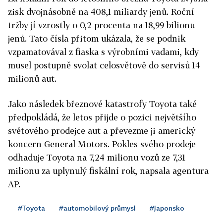
zisk dvojnásobně na 408,1 miliardy jenů. Roční
tržby jí vzrostly o 0,2 procenta na 18,99 bilionu
jenů. Tato čísla přitom ukázala, že se podnik
vzpamatovával z fiaska s výrobními vadami, kdy
musel postupně svolat celosvětově do servisů 14
milionů aut.
Jako následek březnové katastrofy Toyota také
předpokládá, že letos přijde o pozici největšího
světového prodejce aut a převezme ji americký
koncern General Motors. Pokles svého prodeje
odhaduje Toyota na 7,24 milionu vozů ze 7,31
milionu za uplynulý fiskální rok, napsala agentura
AP.
#Toyota
#automobilový průmysl
#Japonsko