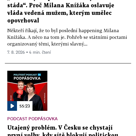
stáda“. Proč Milana Knížáka oslavuje
vláda vedená mužem, kterým umělec
opovrhoval
Někteří říkají, že to byl poslední happening Milana
Knížáka. A něco na tom je. Pohřeb se státními poctami
organizovaný těmi, kterými slavný...
7. 8. 2026 ▪ 4 min. čtení
55:23
PODCAST PODPÁSOVKA
Utajený problém. V Česku se chystají
první volby, kdy sítě blokují politickou