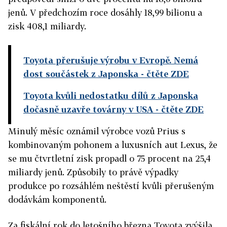
jenů. V předchozím roce dosáhly 18,99 bilionu a
zisk 408,1 miliardy.
Toyota přerušuje výrobu v Evropě. Nemá
dost součástek z Japonska
- čtěte ZDE
Toyota kvůli nedostatku dílů z Japonska
dočasně uzavře továrny v USA
- čtěte ZDE
Minulý měsíc oznámil výrobce vozů Prius s
kombinovaným pohonem a luxusních aut Lexus, že
se mu čtvrtletní zisk propadl o 75 procent na 25,4
miliardy jenů. Způsobily to právě výpadky
produkce po rozsáhlém neštěstí kvůli přerušeným
dodávkám komponentů.
Za fiskální rok do letošního března Toyota zvýšila