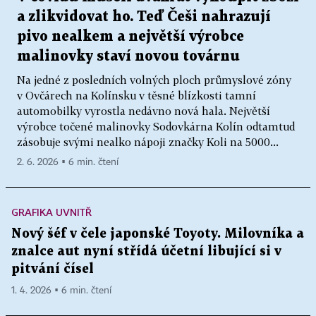
a zlikvidovat ho. Teď Češi nahrazují
pivo nealkem a největší výrobce
malinovky staví novou továrnu
Na jedné z posledních volných ploch průmyslové zóny
v Ovčárech na Kolínsku v těsné blízkosti tamní
automobilky vyrostla nedávno nová hala. Největší
výrobce točené malinovky Sodovkárna Kolín odtamtud
zásobuje svými nealko nápoji značky Koli na 5000...
2. 6. 2026 ▪ 6 min. čtení
GRAFIKA UVNITŘ
Nový šéf v čele japonské Toyoty. Milovníka a
znalce aut nyní střídá účetní libující si v
pitvání čísel
1. 4. 2026 ▪ 6 min. čtení