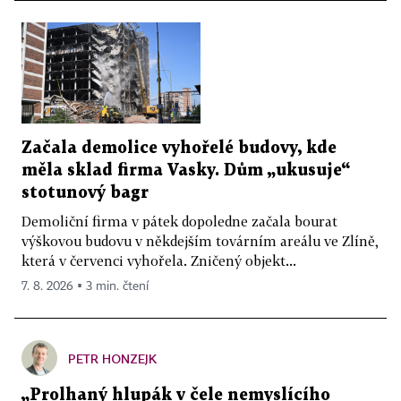
Začala demolice vyhořelé budovy, kde
měla sklad firma Vasky. Dům „ukusuje“
stotunový bagr
Demoliční firma v pátek dopoledne začala bourat
výškovou budovu v někdejším továrním areálu ve Zlíně,
která v červenci vyhořela. Zničený objekt...
7. 8. 2026 ▪ 3 min. čtení
PETR HONZEJK
„Prolhaný hlupák v čele nemyslícího