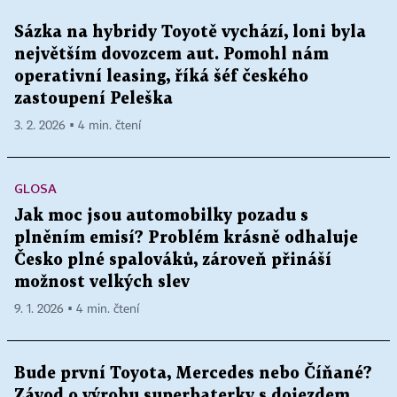
Sázka na hybridy Toyotě vychází, loni byla
největším dovozcem aut. Pomohl nám
operativní leasing, říká šéf českého
zastoupení Peleška
3. 2. 2026 ▪ 4 min. čtení
GLOSA
Jak moc jsou automobilky pozadu s
plněním emisí? Problém krásně odhaluje
Česko plné spalováků, zároveň přináší
možnost velkých slev
9. 1. 2026 ▪ 4 min. čtení
Bude první Toyota, Mercedes nebo Číňané?
Závod o výrobu superbaterky s dojezdem