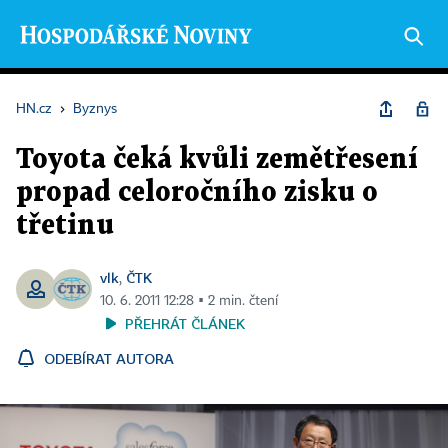
HN.cz
›
Byznys
Toyota čeká kvůli zemětřesení
propad celoročního zisku o
třetinu
vlk
ČTK
,
10. 6. 2011 12:28 ▪ 2 min. čtení
PŘEHRÁT ČLÁNEK
ODEBÍRAT AUTORA