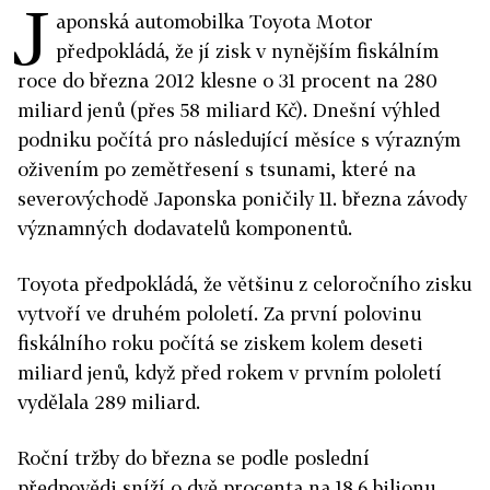
J
aponská automobilka Toyota Motor
předpokládá, že jí zisk v nynějším fiskálním
roce do března 2012 klesne o 31 procent na 280
miliard jenů (přes 58 miliard Kč). Dnešní výhled
podniku počítá pro následující měsíce s výrazným
oživením po zemětřesení s tsunami, které na
severovýchodě Japonska poničily 11. března závody
významných dodavatelů komponentů.
Toyota předpokládá, že většinu z celoročního zisku
vytvoří ve druhém pololetí. Za první polovinu
fiskálního roku počítá se ziskem kolem deseti
miliard jenů, když před rokem v prvním pololetí
vydělala 289 miliard.
Roční tržby do března se podle poslední
předpovědi sníží o dvě procenta na 18,6 bilionu