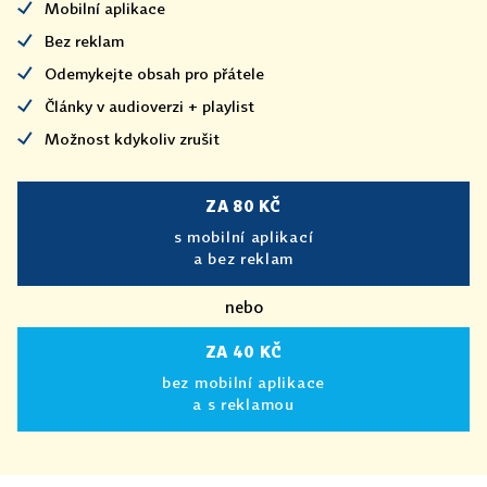
Mobilní aplikace
Bez reklam
Odemykejte obsah pro přátele
Články v audioverzi + playlist
Možnost kdykoliv zrušit
ZA 80 KČ
s mobilní aplikací
a bez reklam
nebo
ZA 40 KČ
bez mobilní aplikace
a s reklamou