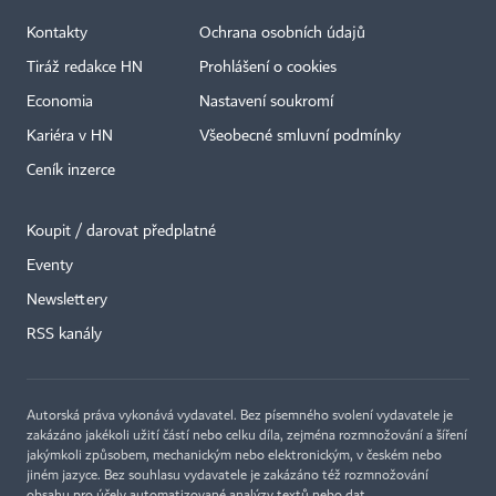
Kontakty
Ochrana osobních údajů
Tiráž redakce HN
Prohlášení o cookies
Economia
Nastavení soukromí
Kariéra v HN
Všeobecné smluvní podmínky
Ceník inzerce
Koupit / darovat předplatné
Eventy
Newslettery
×
RSS kanály
Autorská práva vykonává vydavatel. Bez písemného svolení vydavatele je
zakázáno jakékoli užití částí nebo celku díla, zejména rozmnožování a šíření
jakýmkoli způsobem, mechanickým nebo elektronickým, v českém nebo
jiném jazyce. Bez souhlasu vydavatele je zakázáno též rozmnožování