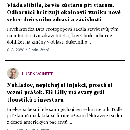
Vláda slíbila, že vše zůstane při starém.
Odborníci kritizují okolnosti vzniku nové
sekce duševního zdraví a závislostí
Psychiatrička Dita Protopopová začala stavět svůj tým
na ministerstvu zdravotnictví, který bude odborně
dohlížet na změny v oblasti duševního...
6. 8. 2026 ▪ 3 min. čtení
LUDĚK VAINERT
Nehladov, nepíchej si injekci, prostě si
vezmi prášek. Eli Lilly má svatý grál
tlouštíků i investorů
Injekce si běžní lidé sami píchají jen velmi neradi. Podle
průzkumů má k takové formě užívání léků averzi sedm
z deseti amerických pacientů....