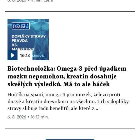
6. 8. 2026 ▪ 4 min. čtení
16:13
Biotechnoložka: Omega-3 před úpadkem
mozku nepomohou, kreatin dosahuje
skvělých výsledků. Má to ale háček
Hořčík na spaní, omega-3 pro mozek, železo proti
únavě a kreatin dnes skoro na všechno. Trh s doplňky
stravy slibuje řadu benefitů, ale které z...
6. 8. 2026 ▪ 16:13 min.