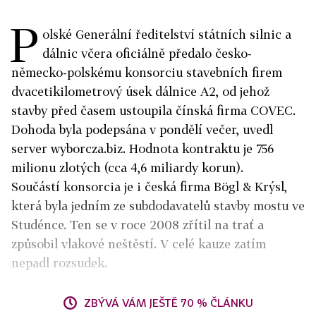
P
olské Generální ředitelství státních silnic a
dálnic včera oficiálně předalo česko-
německo-polskému konsorciu stavebních firem
dvacetikilometrový úsek dálnice A2, od jehož
stavby před časem ustoupila čínská firma COVEC.
Dohoda byla podepsána v pondělí večer, uvedl
server wyborcza.biz. Hodnota kontraktu je 756
milionu zlotých (cca 4,6 miliardy korun).
Součástí konsorcia je i česká firma Bögl & Krýsl,
která byla jedním ze subdodavatelů stavby mostu ve
Studénce. Ten se v roce 2008 zřítil na trať a
způsobil vlakové neštěstí. V celé kauze zatím
nepadl rozsudek.
ZBÝVÁ VÁM JEŠTĚ 70 % ČLÁNKU