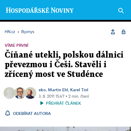
HN.cz
›
Byznys
VÍME PRVNÍ
Číňané utekli, polskou dálnici
převezmou i Češi. Stavěli i
zřícený most ve Studénce
eko
Martin Ehl
Karel Tinl
,
,
3. 8. 2011 15:47 ▪ 2 min. čtení
PŘEHRÁT ČLÁNEK
ODEBÍRAT AUTORA