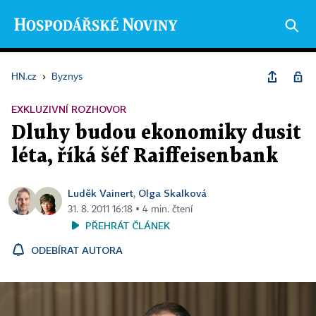
HN.cz
›
Byznys
EXKLUZIVNÍ ROZHOVOR
Dluhy budou ekonomiky dusit
léta, říká šéf Raiffeisenbank
Luděk Vainert
Olga Skalková
,
31. 8. 2011 16:18 ▪ 4 min. čtení
PŘEHRÁT ČLÁNEK
ODEBÍRAT AUTORA