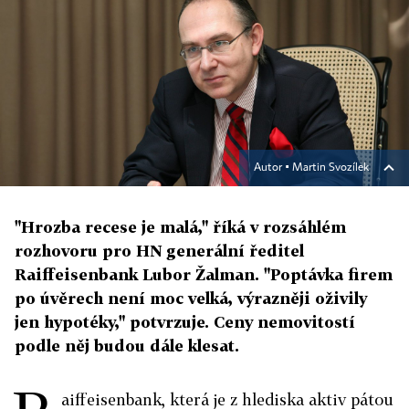
Autor ▪
Martin Svozílek
"Hrozba recese je malá," říká v rozsáhlém
rozhovoru pro HN generální ředitel
Raiffeisenbank Lubor Žalman. "Poptávka firem
po úvěrech není moc velká, výrazněji oživily
jen hypotéky," potvrzuje. Ceny nemovitostí
podle něj budou dále klesat.
aiffeisenbank, která je z hlediska aktiv pátou