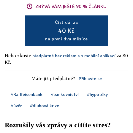
ZBÝVÁ VÁM JEŠTĚ 90 % ČLÁNKU
Číst dál za
40 Kč
na první dva měsíce
Nebo zkuste
za 80
předplatné bez reklam a s mobilní aplikací
Kč.
Máte již předplatné?
Přihlaste se
#Raiffeisenbank
#bankovnictví
#hypotéky
#úvěr
#dluhová krize
Rozrušily vás zprávy a cítíte stres?