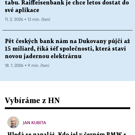
tabu. Raiffeisenbank je chce letos dostat do
své aplikace
11. 2. 2026 ▪ 13 min. čtení
Pět českých bank nám na Dukovany půjčí až
15 miliard, říká šéf společnosti, která staví
novou jadernou elektrárnu
18. 1. 2026 ▪ 9 min. čtení
Vybíráme z HN
JAN KUBITA
Hledá se papaláš. Kdo jel v černém BMW s