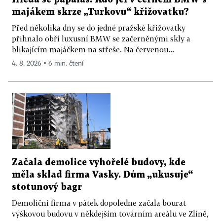
majákem skrze „Turkovu“ křižovatku?
Před několika dny se do jedné pražské křižovatky
přihnalo obří luxusní BMW se začerněnými skly a
blikajícím majáčkem na střeše. Na červenou...
4. 8. 2026 ▪ 6 min. čtení
Začala demolice vyhořelé budovy, kde
měla sklad firma Vasky. Dům „ukusuje“
stotunový bagr
Demoliční firma v pátek dopoledne začala bourat
výškovou budovu v někdejším továrním areálu ve Zlíně,