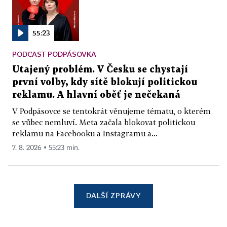
55:23
PODCAST PODPÁSOVKA
Utajený problém. V Česku se chystají
první volby, kdy sítě blokují politickou
reklamu. A hlavní oběť je nečekaná
V Podpásovce se tentokrát věnujeme tématu, o kterém
se vůbec nemluví. Meta začala blokovat politickou
reklamu na Facebooku a Instagramu a...
7. 8. 2026 ▪ 55:23 min.
DALŠÍ ZPRÁVY