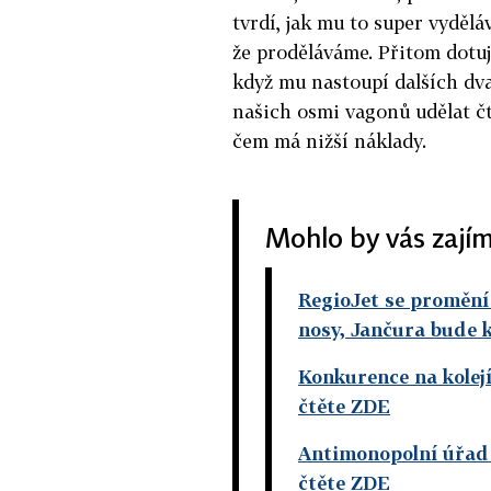
tvrdí, jak mu to super vydělá
že proděláváme. Přitom dotuj
když mu nastoupí dalších dvac
našich osmi vagonů udělat čty
čem má nižší náklady.
Mohlo by vás zají
RegioJet se promění
nosy, Jančura bude 
Konkurence na kolejí
čtěte ZDE
Antimonopolní úřad 
čtěte ZDE