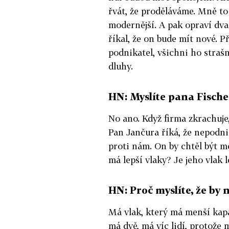
řvát, že proděláváme. Mně to 
modernější. A pak opraví dvac
říkal, že on bude mít nové. P
podnikatel, všichni ho strašně
dluhy.
HN: Myslíte pana Fisch
No ano. Když firma zkrachuje,
Pan Jančura říká, že nepodnik
proti nám. On by chtěl být mon
má lepší vlaky? Je jeho vlak 
HN: Proč myslíte, že by
Má vlak, který má menší kap
má dvě, má víc lidí, protože