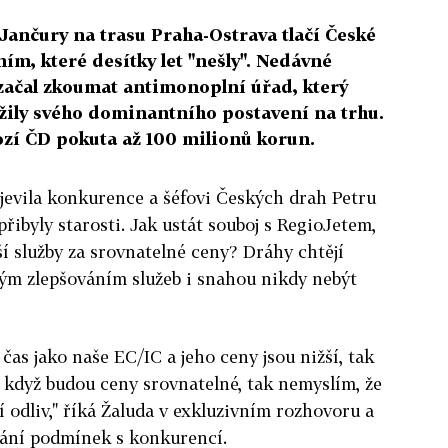
ančury na trasu Praha-Ostrava tlačí České
m, které desítky let "nešly". Nedávné
 začal zkoumat antimonoplní úřad, který
ily svého dominantního postavení na trhu.
ozí ČD pokuta až 100 milionů korun.
bjevila konkurence a šéfovi Českých drah Petru
řibyly starosti. Jak ustát souboj s RegioJetem,
ší služby za srovnatelné ceny? Dráhy chtějí
ým zlepšováním služeb i snahou nikdy nebýt
 čas jako naše EC/IC a jeho ceny jsou nižší, tak
 když budou ceny srovnatelné, tak nemyslím, že
 odliv," říká Žaluda v exkluzivním rozhovoru a
nání podmínek s konkurencí.