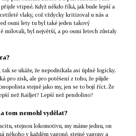
přijde vtipné. Když někdo říká, jak bude lepší a
etileté vlaky, což vždycky kritizoval u nás a
řed osmi lety tu byl také jeden takový
 milovali, byl největší, a po osmi letech zůstaly
era?
 tak se ukáže, že nepodnikala asi úplně logicky.
á pro zisk, ale pro potěšení z toho, že půjde
opolista stejně jako my, jen se to bojí říct. Že
lepší než Railjet? Lepší než pendolino?
 na tom nemohl vydělat?
acitu, stejnou lokomotivu, my máme jednu, on
 má někoho v každém vagoně, stejné vagony a