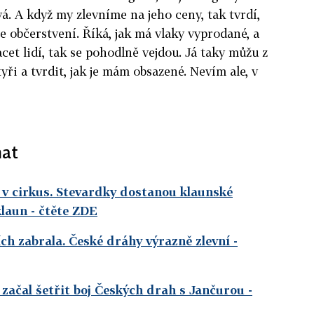
vá. A když my zlevníme na jeho ceny, tak tvrdí,
e občerstvení. Říká, jak má vlaky vyprodané, a
et lidí, tak se pohodlně vejdou. Já taky můžu z
ři a tvrdit, jak je mám obsazené. Nevím ale, v
mat
 v cirkus. Stevardky dostanou klaunské
klaun
- čtěte ZDE
ch zabrala. České dráhy výrazně zlevní
-
začal šetřit boj Českých drah s Jančurou
-