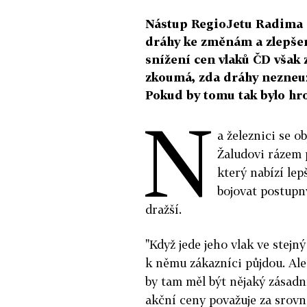
Nástup RegioJetu Radima J
dráhy ke změnám a zlepšení
snížení cen vlaků ČD však
zkoumá, zda dráhy nezneuž
Pokud by tomu tak bylo hr
N
a železnici se o
Žaludovi rázem p
který nabízí lep
bojovat postupn
dražší.
"Když jede jeho vlak ve stejný
k němu zákazníci půjdou. Ale
by tam měl být nějaký zásadní
akční ceny považuje za srov