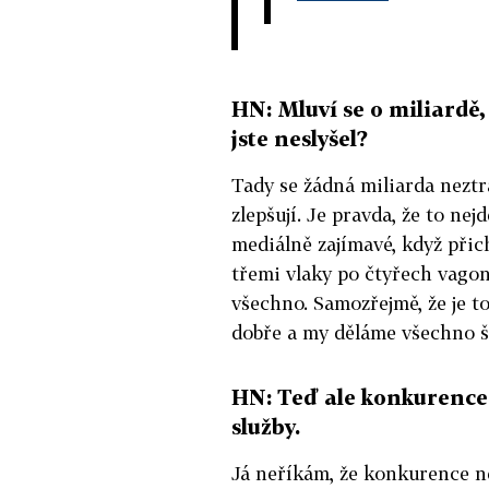
HN: Mluví se o miliardě, 
jste neslyšel?
Tady se žádná miliarda neztrá
zlepšují. Je pravda, že to ne
mediálně zajímavé, když přich
třemi vlaky po čtyřech vagone
všechno. Samozřejmě, že je to
dobře a my děláme všechno šp
HN: Teď ale konkurence 
služby.
Já neříkám, že konkurence ne