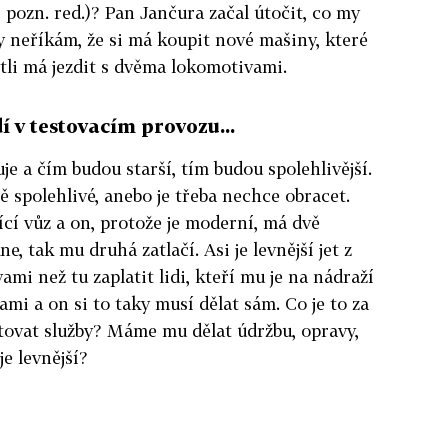
pozn. red.)? Pan Jančura začal útočit, co my
y neříkám, že si má koupit nové mašiny, které
stli má jezdit s dvěma lokomotivami.
í v testovacím provozu...
uje a čím budou starší, tím budou spolehlivější.
ě spolehlivé, anebo je třeba nechce obracet.
ící vůz a on, protože je moderní, má dvě
, tak mu druhá zatlačí. Asi je levnější jet z
i než tu zaplatit lidi, kteří mu je na nádraží
mi a on si to taky musí dělat sám. Co je to za
ovat služby? Máme mu dělat údržbu, opravy,
je levnější?