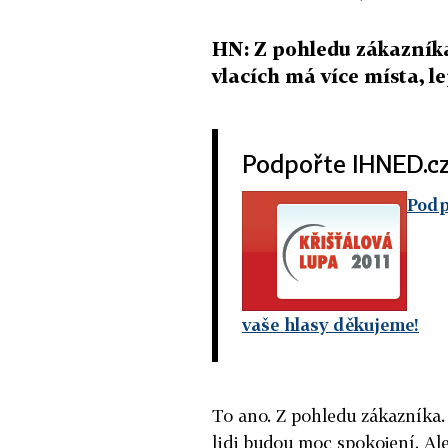
HN: Z pohledu zákazníka 
vlacích má více místa, le
Podpořte IHNED.c
Podp
vaše hlasy děkujeme!
To ano. Z pohledu zákazníka.
lidi budou moc spokojení. Al