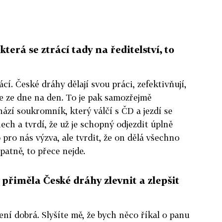
která se ztrácí tady na ředitelství, to
cí. České dráhy dělají svou práci, zefektivňují,
jde ze dne na den. To je pak samozřejmě
ází soukromník, který válčí s ČD a jezdí se
ch a tvrdí, že už je schopný odjezdit úplně
 pro nás výzva, ale tvrdit, že on dělá všechno
atně, to přece nejde.
přiměla České dráhy zlevnit a zlepšit
ní dobrá. Slyšíte mě, že bych něco říkal o panu