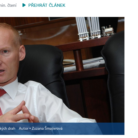
PŘEHRÁT ČLÁNEK
min. čtení
ských drah
Autor ▪
Zuzana Šmajlerová