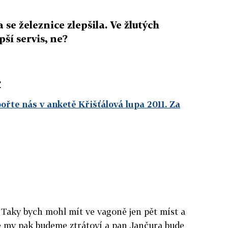
se železnice zlepšila. Ve žlutých
pší servis, ne?
z
ořte nás v anketě Křišťálová lupa 2011. Za
 Taky bych mohl mít ve vagoně jen pět míst a
e my pak budeme ztrátoví a pan Jančura bude