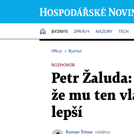
BYZNYS
HOME
ZPRÁVY
NÁZORY
TECH
HN.cz
›
Byznys
ROZHOVOR
Petr Žaluda:
že mu ten vla
lepší
Roman Šitner
redaktor