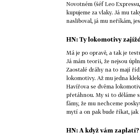
Novotném (šéf Leo Expressu, 
kupujeme za vlaky. Já mu tak
nasliboval, já mu neříkám, je
HN: Ty lokomotivy zajížd
Má je po opravě, a tak je test
Já mám teorii, že nejsou úpln
Zaostalé dráhy na to mají říd
lokomotivy. Až mu jedna klekne
Havířova se dvěma lokomotivam
přetáhnou. My si to děláme sa
fámy, že mu nechceme poskyt
mytí a on pak bude říkat, jak 
HN: A když vám zaplatí?