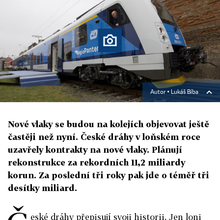
Autor ▪
Lukáš Bíba
Nové vlaky se budou na kolejích objevovat ještě
častěji než nyní. České dráhy v loňském roce
uzavřely kontrakty na nové vlaky. Plánují
rekonstrukce za rekordních 11,2 miliardy
korun. Za poslední tři roky pak jde o téměř tři
desítky miliard.
eské dráhy přepisují svoji historii. Jen loni