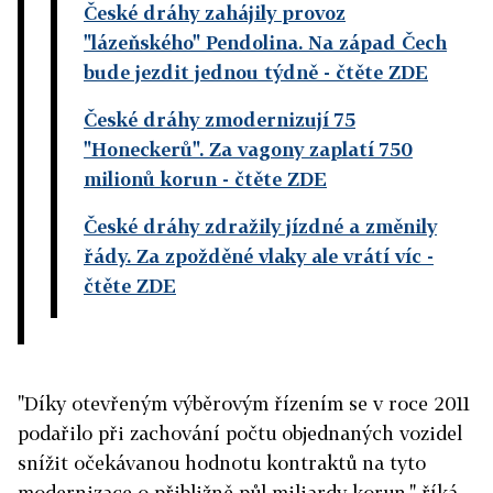
České dráhy zahájily provoz
"lázeňského" Pendolina. Na západ Čech
bude jezdit jednou týdně
- čtěte ZDE
České dráhy zmodernizují 75
"Honeckerů". Za vagony zaplatí 750
milionů korun
- čtěte ZDE
České dráhy zdražily jízdné a změnily
řády. Za zpožděné vlaky ale vrátí víc
-
čtěte ZDE
"Díky otevřeným výběrovým řízením se v roce 2011
podařilo při zachování počtu objednaných vozidel
snížit očekávanou hodnotu kontraktů na tyto
modernizace o přibližně půl miliardy korun," říká