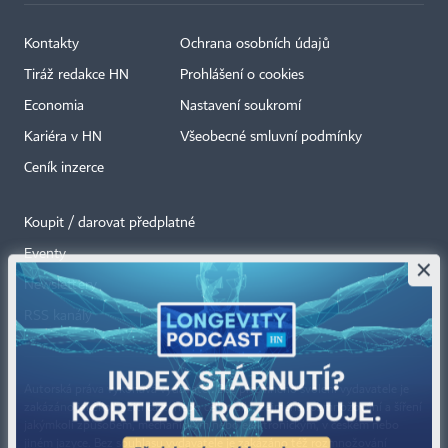
Kontakty
Ochrana osobních údajů
Tiráž redakce HN
Prohlášení o cookies
Economia
Nastavení soukromí
Kariéra v HN
Všeobecné smluvní podmínky
Ceník inzerce
Koupit / darovat předplatné
Eventy
×
Newslettery
RSS kanály
Autorská práva vykonává vydavatel. Bez písemného svolení vydavatele je
zakázáno jakékoli užití částí nebo celku díla, zejména rozmnožování a šíření
jakýmkoli způsobem, mechanickým nebo elektronickým, v českém nebo
jiném jazyce. Bez souhlasu vydavatele je zakázáno též rozmnožování