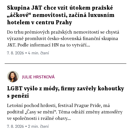
Skupina J&T chce vzít útokem pražské
„áčkové“ nemovitosti, začíná luxusním
hotelem v centru Prahy
Do trhu prémiových pražských nemovitostí se chystá
výrazně promluvit česko-slovenská finanční skupina
J&T. Podle informací HN na to vytváří...
7. 8. 2026 ▪ 4 min. čtení
JULIE HRSTKOVÁ
LGBT vyšlo z módy, firmy zavřely kohoutky
s penězi
Letošní pochod hrdosti, festival Prague Pride, má
podtitul „Časy se mění“. Téma odráží změny atmosféry
ve společnosti i reálné obavy...
7. 8. 2026 ▪ 2 min. čtení