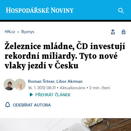
HN.cz
›
Byznys
Železnice mládne, ČD investují
rekordní miliardy. Tyto nové
vlaky jezdí v Česku
Roman Šitner
Libor Akrman
,
16. 1. 2012 08:31 ▪ Aktualizováno ▪ 2 min. čtení
PŘEHRÁT ČLÁNEK
ODEBÍRAT AUTORA