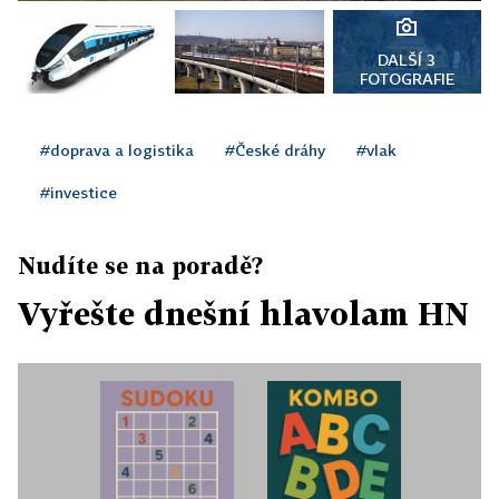
DALŠÍ 3
FOTOGRAFIE
#doprava a logistika
#České dráhy
#vlak
#investice
Nudíte se na poradě?
Vyřešte dnešní hlavolam HN