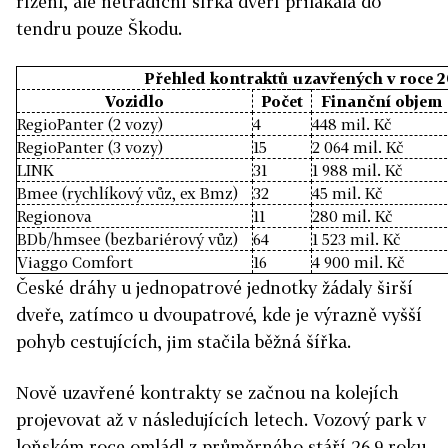
řízení, ale netradiční šířka dveří přilákala do
tendru pouze Škodu.
Přehled kontraktů uzavřených v roce 2
Vozidlo
Počet
Finanční objem
RegioPanter (2 vozy)
4
448 mil. Kč
RegioPanter (3 vozy)
15
2 064 mil. Kč
LINK
31
1 988 mil. Kč
Bmee (rychlíkový vůz, ex Bmz)
32
45 mil. Kč
Regionova
11
280 mil. Kč
BDb/hmsee (bezbariérový vůz)
64
1 523 mil. Kč
Viaggo Comfort
16
4 900 mil. Kč
České dráhy u jednopatrové jednotky žádaly širší
dveře, zatímco u dvoupatrové, kde je výrazně vyšší
pohyb cestujících, jim stačila běžná šířka.
Nově uzavřené kontrakty se začnou na kolejích
projevovat až v následujících letech. Vozový park v
loňském roce omládl z průměrného stáří 26,9 roku