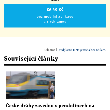
ZA 40 KČ
bez mobilní aplikace
a s reklamou
|
Předplatné HN+ je zcela bez reklam.
Související články
České dráhy zavedou v pendolinech na