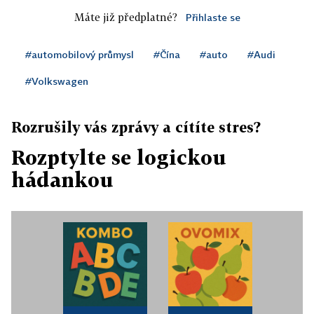
Máte již předplatné?
Přihlaste se
#automobilový průmysl
#Čína
#auto
#Audi
#Volkswagen
Rozrušily vás zprávy a cítíte stres?
Rozptylte se logickou
hádankou