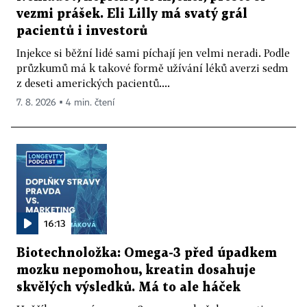
vezmi prášek. Eli Lilly má svatý grál
pacientů i investorů
Injekce si běžní lidé sami píchají jen velmi neradi. Podle
průzkumů má k takové formě užívání léků averzi sedm
z deseti amerických pacientů....
7. 8. 2026 ▪ 4 min. čtení
16:13
Biotechnoložka: Omega-3 před úpadkem
mozku nepomohou, kreatin dosahuje
skvělých výsledků. Má to ale háček