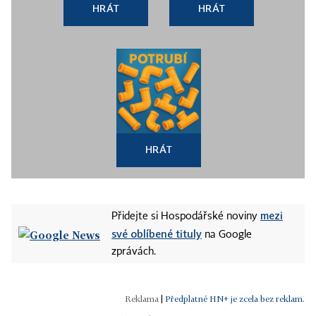
HRÁT
HRÁT
HRÁT
mezi
Přidejte si Hospodářské noviny
své oblíbené tituly
na Google
zprávách.
|
Předplatné HN+ je zcela bez reklam.