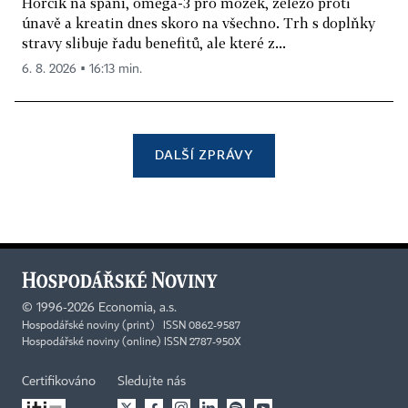
Hořčík na spaní, omega-3 pro mozek, železo proti
únavě a kreatin dnes skoro na všechno. Trh s doplňky
stravy slibuje řadu benefitů, ale které z...
6. 8. 2026 ▪ 16:13 min.
DALŠÍ ZPRÁVY
©
1996-2026
Economia, a.s.
Hospodářské noviny (print) ISSN 0862-9587
Hospodářské noviny (online) ISSN 2787-950X
Certifikováno
Sledujte nás