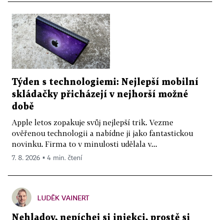
Týden s technologiemi: Nejlepší mobilní
skládačky přicházejí v nejhorší možné
době
Apple letos zopakuje svůj nejlepší trik. Vezme
ověřenou technologii a nabídne ji jako fantastickou
novinku. Firma to v minulosti udělala v...
7. 8. 2026 ▪ 4 min. čtení
LUDĚK VAINERT
Nehladov, nepíchej si injekci, prostě si