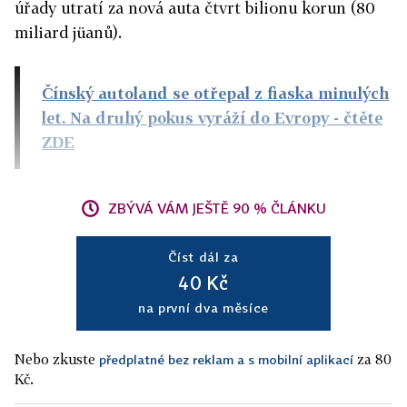
úřady utratí za nová auta čtvrt bilionu korun (80
miliard jüanů).
Čínský autoland se otřepal z fiaska minulých
let. Na druhý pokus vyráží do Evropy
- čtěte
ZDE
ZBÝVÁ VÁM JEŠTĚ 90 % ČLÁNKU
Číst dál za
40 Kč
na první dva měsíce
Nebo zkuste
za 80
předplatné bez reklam a s mobilní aplikací
Kč.