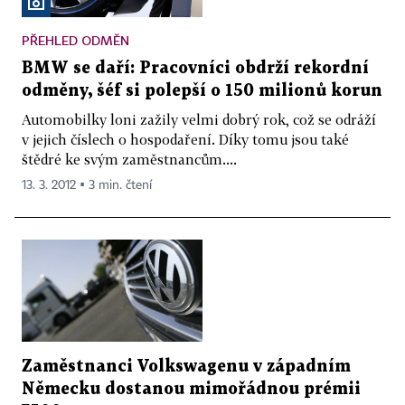
PŘEHLED ODMĚN
BMW se daří: Pracovníci obdrží rekordní
odměny, šéf si polepší o 150 milionů korun
Automobilky loni zažily velmi dobrý rok, což se odráží
v jejich číslech o hospodaření. Díky tomu jsou také
štědré ke svým zaměstnancům....
13. 3. 2012 ▪ 3 min. čtení
Zaměstnanci Volkswagenu v západním
Německu dostanou mimořádnou prémii