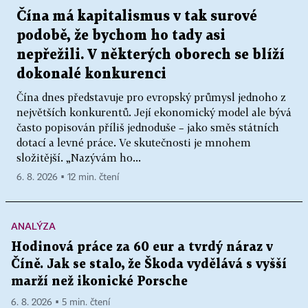
Čína má kapitalismus v tak surové
podobě, že bychom ho tady asi
nepřežili. V některých oborech se blíží
dokonalé konkurenci
Čína dnes představuje pro evropský průmysl jednoho z
největších konkurentů. Její ekonomický model ale bývá
často popisován příliš jednoduše – jako směs státních
dotací a levné práce. Ve skutečnosti je mnohem
složitější. „Nazývám ho...
6. 8. 2026 ▪ 12 min. čtení
ANALÝZA
Hodinová práce za 60 eur a tvrdý náraz v
Číně. Jak se stalo, že Škoda vydělává s vyšší
marží než ikonické Porsche
6. 8. 2026 ▪ 5 min. čtení