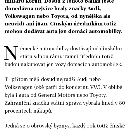
miliard korun. Dosud z tohoto balíku ještě
donedávna nejvíce braly značky Audi,
Volkswagen nebo Toyota, od nynějška ale
neuvidí ani jüan. Čínským úředníkům totiž
mohou dodávat auta jen domácí automobilky.
N
ěmecké automobilky dostávají od čínského
státu silnou ránu. Tamní úředníci totiž
budou nakupovat jen vozy domácích automobilek.
Ti přitom měli dosud nejradši Audi nebo
Volkswagen (obě patří do koncernu VW). V oblibě
byla i auta od General Motors nebo Toyoty.
Zahraniční značku státní správa vybrala hned v 80
procentech nákupů.
Jedná se o obrovský byznys, každý rok totiž čínské