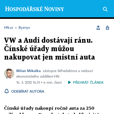
HN.cz
›
Byznys
VW a Audi dostávají ránu.
Čínské úřady můžou
nakupovat jen místní auta
Milan Mikulka
zástupce šéfredaktora a vedoucí
ekonomického oddělení HN
PŘEHRÁT ČLÁNEK
14. 3. 2012 14:51 ▪ 4 min. čtení
ODEBÍRAT AUTORA
Čínské úřady nakoupí ročně auta za 250