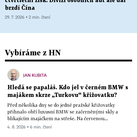
čtvrtletní zisk. Divizi osobních aut ale dál
brzdí Čína
29. 7. 2026 ▪ 2 min. čtení
Vybíráme z HN
JAN KUBITA
Hledá se papaláš. Kdo jel v černém BMW s
majákem skrze „Turkovu“ křižovatku?
Před několika dny se do jedné pražské křižovatky
přihnalo obří luxusní BMW se začerněnými skly a
blikajícím majáčkem na střeše. Na červenou...
4. 8. 2026 ▪ 6 min. čtení