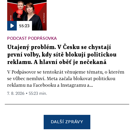
55:23
PODCAST PODPÁSOVKA
Utajený problém. V Česku se chystají
první volby, kdy sítě blokují politickou
reklamu. A hlavní oběť je nečekaná
V Podpásovce se tentokrát věnujeme tématu, o kterém
se vůbec nemluví. Meta začala blokovat politickou
reklamu na Facebooku a Instagramu a...
7. 8. 2026 ▪ 55:23 min.
DALŠÍ ZPRÁVY