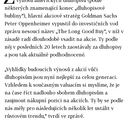
výnosů amerických dluhopisů (podle
některých znamenající konec „dluhopisové
bubliny“), hlavní akciové stratég Goldman Sachs
Peter Oppenheimer vypustil do investičních vod
zprávu nesoucí název „The Long Good Buy“, v níž v
zásadě radí dlouhodobě vsadit na akcie. Ty podle
něj v posledních 20 letech zaostávaly za dluhopisy
a jsou tak aktuálně podhodnocené.
„Vyhlídky budoucích výnosů z akcií vůči
dluhopisům jsou nyní nejlepší za celou generaci.
Vzhledem k současným valuacím si myslíme, že je
na čase říct nadlouho sbohem dluhopisům a
zaujmout nákupní pozici na akciích. Ty by se podle
nás měly pro následujících několik let ustálit v
růstovém trendu,“ tvrdí ve zprávě.