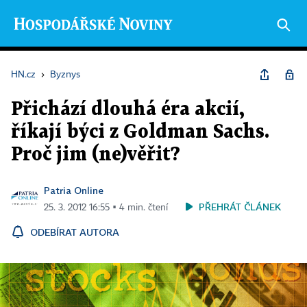
HN.cz
›
Byznys
Přichází dlouhá éra akcií,
říkají býci z Goldman Sachs.
Proč jim (ne)věřit?
Patria Online
PŘEHRÁT ČLÁNEK
25. 3. 2012 16:55 ▪ 4 min. čtení
ODEBÍRAT AUTORA