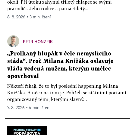
okolí. Při útoku zahynul tříletý chlapec se svými
prarodiči. Jeho rodiče a patnáctiletý...
8. 8. 2026 ▪ 3 min. čtení
PETR HONZEJK
„Prolhaný hlupák v čele nemyslícího
stáda“. Proč Milana Knížáka oslavuje
vláda vedená mužem, kterým umělec
opovrhoval
Někteří říkají, že to byl poslední happening Milana
Knížáka. A něco na tom je. Pohřeb se státními poctami
organizovaný těmi, kterými slavný...
7. 8. 2026 ▪ 4 min. čtení