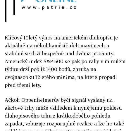
Klíčový 10letý výnos na americkém dluhopisu je
aktuálně na několikaměsíčních maximech a
stabilně se drží bezpečně nad dvěma procenty.
Americký index S&P 500 se pak po rally v minulém
týdnu drží poblíž 1400 bodů, zhruba na
dvojnásobku 12letého minima, na které propadl
před třemi lety.
Ačkoli Oppenheimerův býčí signál vyslaný na
akciové trhy může vzhledem k nynějšímu poklesu
dluhopisového trhu z krátkodobého pohledu
zapadat, vzbuzuje rozporuplné reakce a lze ho také