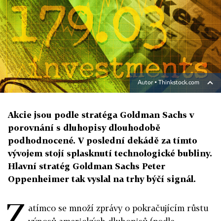
Autor ▪
Thinkstock.com
Akcie jsou podle stratéga Goldman Sachs v
porovnání s dluhopisy dlouhodobě
podhodnocené. V poslední dekádě za tímto
vývojem stojí splasknutí technologické bubliny.
Hlavní stratég Goldman Sachs Peter
Oppenheimer tak vyslal na trhy býčí signál.
Z
atímco se množí zprávy o pokračujícím růstu