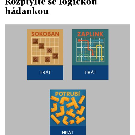
Rozptylte se logickou
hádankou
HRÁT
HRÁT
HRÁT