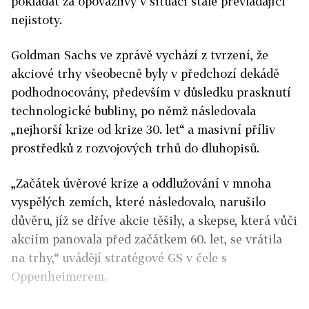
pokládat za opovážlivý v situaci stále převládající
nejistoty.
Goldman Sachs ve zprávě vychází z tvrzení, že
akciové trhy všeobecně byly v předchozí dekádě
podhodnocovány, především v důsledku prasknutí
technologické bubliny, po němž následovala
„nejhorší krize od krize 30. let“ a masivní příliv
prostředků z rozvojových trhů do dluhopisů.
„Začátek úvěrové krize a oddlužování v mnoha
vyspělých zemích, které následovalo, narušilo
důvěru, jíž se dříve akcie těšily, a skepse, která vůči
akciím panovala před začátkem 60. let, se vrátila
na trhy,“ uvádějí stratégové GS v čele s
Oppenheimerem.