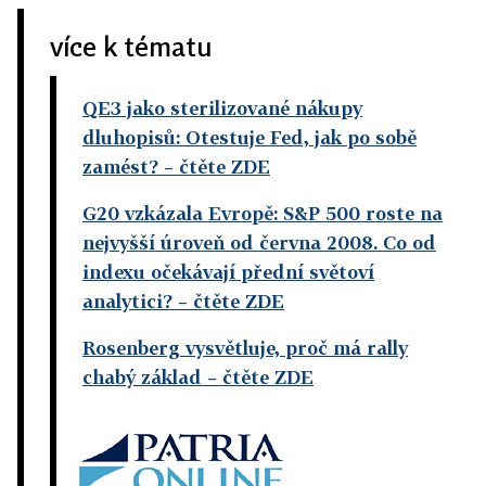
více k tématu
QE3 jako sterilizované nákupy
dluhopisů: Otestuje Fed, jak po sobě
zamést?
– čtěte ZDE
G20 vzkázala Evropě: S&P 500 roste na
nejvyšší úroveň od června 2008. Co od
indexu očekávají přední světoví
analytici?
– čtěte ZDE
Rosenberg vysvětluje, proč má rally
chabý základ
– čtěte ZDE