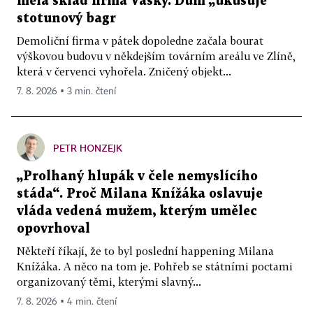
měla sklad firma Vasky. Dům „ukusuje“
stotunový bagr
Demoliční firma v pátek dopoledne začala bourat
výškovou budovu v někdejším továrním areálu ve Zlíně,
která v červenci vyhořela. Zničený objekt...
7. 8. 2026 ▪ 3 min. čtení
PETR HONZEJK
„Prolhaný hlupák v čele nemyslícího
stáda“. Proč Milana Knížáka oslavuje
vláda vedená mužem, kterým umělec
opovrhoval
Někteří říkají, že to byl poslední happening Milana
Knížáka. A něco na tom je. Pohřeb se státními poctami
organizovaný těmi, kterými slavný...
7. 8. 2026 ▪ 4 min. čtení