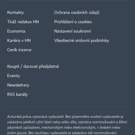
Kontakty
Ochrana osobních údajů
Tiráž redakce HN
Prohlášení o cookies
Economia
Nastavení soukromí
Kariéra v HN
Všeobecné smluvní podmínky
Ceník inzerce
Koupit / darovat předplatné
Eventy
×
Newslettery
RSS kanály
Autorská práva vykonává vydavatel. Bez písemného svolení vydavatele je
zakázáno jakékoli užití částí nebo celku díla, zejména rozmnožování a šíření
jakýmkoli způsobem, mechanickým nebo elektronickým, v českém nebo
jiném jazyce. Bez souhlasu vydavatele je zakázáno též rozmnožování