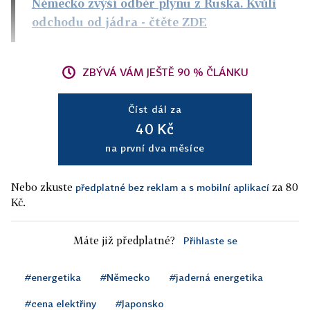
Německo zvýší odběr plynu z Ruska. Kvůli
odchodu od jádra
- čtěte ZDE
ZBÝVÁ VÁM JEŠTĚ 90 % ČLÁNKU
Číst dál za
40 Kč
na první dva měsíce
Nebo zkuste
za 80
předplatné bez reklam a s mobilní aplikací
Kč.
Máte již předplatné?
Přihlaste se
#energetika
#Německo
#jaderná energetika
#cena elektřiny
#Japonsko