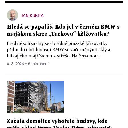
JAN KUBITA
Hledá se papaláš. Kdo jel v černém BMW s
majákem skrze „Turkovu“ křižovatku?
Před několika dny se do jedné pražské křižovatky
přihnalo obří luxusní BMW se začerněnými skly a
blikajícím majáčkem na střeše. Na červenou...
4. 8. 2026 ▪ 6 min. čtení
Začala demolice vyhořelé budovy, kde