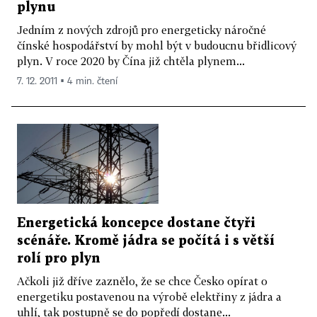
plynu
Jedním z nových zdrojů pro energeticky náročné
čínské hospodářství by mohl být v budoucnu břidlicový
plyn. V roce 2020 by Čína již chtěla plynem...
7. 12. 2011 ▪ 4 min. čtení
Energetická koncepce dostane čtyři
scénáře. Kromě jádra se počítá i s větší
rolí pro plyn
Ačkoli již dříve zaznělo, že se chce Česko opírat o
energetiku postavenou na výrobě elektřiny z jádra a
uhlí, tak postupně se do popředí dostane...