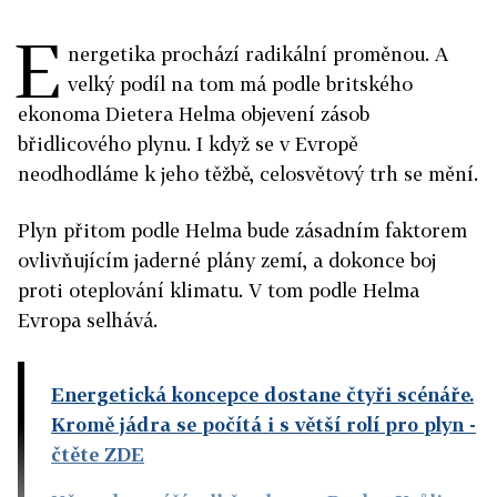
E
nergetika prochází radikální proměnou. A
velký podíl na tom má podle britského
ekonoma Dietera Helma objevení zásob
břidlicového plynu. I když se v Evropě
neodhodláme k jeho těžbě, celosvětový trh se mění.
Plyn přitom podle Helma bude zásadním faktorem
ovlivňujícím jaderné plány zemí, a dokonce boj
proti oteplování klimatu. V tom podle Helma
Evropa selhává.
Energetická koncepce dostane čtyři scénáře.
Kromě jádra se počítá i s větší rolí pro plyn
-
čtěte ZDE