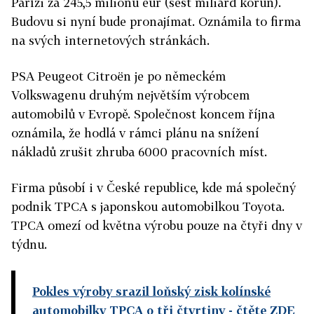
Paříži za 245,5 milionu eur (šest miliard korun).
Budovu si nyní bude pronajímat. Oznámila to firma
na svých internetových stránkách.
PSA Peugeot Citroën je po německém
Volkswagenu druhým největším výrobcem
automobilů v Evropě. Společnost koncem října
oznámila, že hodlá v rámci plánu na snížení
nákladů zrušit zhruba 6000 pracovních míst.
Firma působí i v České republice, kde má společný
podnik TPCA s japonskou automobilkou Toyota.
TPCA omezí od května výrobu pouze na čtyři dny v
týdnu.
Pokles výroby srazil loňský zisk kolínské
automobilky TPCA o tři čtvrtiny
- čtěte ZDE