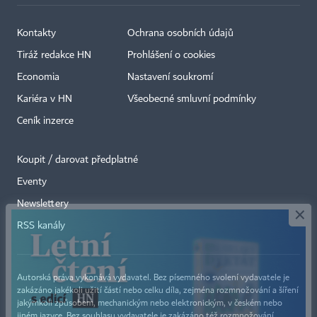
Kontakty
Ochrana osobních údajů
Tiráž redakce HN
Prohlášení o cookies
Economia
Nastavení soukromí
Kariéra v HN
Všeobecné smluvní podmínky
Ceník inzerce
Koupit / darovat předplatné
Eventy
×
Newslettery
RSS kanály
Autorská práva vykonává vydavatel. Bez písemného svolení vydavatele je
zakázáno jakékoli užití částí nebo celku díla, zejména rozmnožování a šíření
jakýmkoli způsobem, mechanickým nebo elektronickým, v českém nebo
jiném jazyce. Bez souhlasu vydavatele je zakázáno též rozmnožování