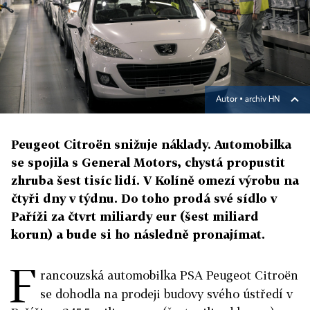
Autor ▪
archiv HN
Peugeot Citroën snižuje náklady. Automobilka
se spojila s General Motors, chystá propustit
zhruba šest tisíc lidí. V Kolíně omezí výrobu na
čtyři dny v týdnu. Do toho prodá své sídlo v
Paříži za čtvrt miliardy eur (šest miliard
korun) a bude si ho následně pronajímat.
F
rancouzská automobilka PSA Peugeot Citroën
se dohodla na prodeji budovy svého ústředí v