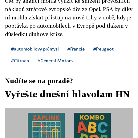
GM by alianci mohla využít ke snížení provozních
nákladů ztrátové evropské divize Opel. PSA by díky
ní mohla získat přístup na nové trhy v době, kdy je
poptávka po automobilech v Evropě pod tlakem v
důsledku dluhové krize.
#automobilový průmysl
#Francie
#Peugeot
#Citroën
#General Motors
Nudíte se na poradě?
Vyřešte dnešní hlavolam HN