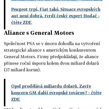
Peugeot trpí, Fiat také. Situace evropských
aut není dobrá, tvrdí český expert Hodač
-
čtěte ZDE
Aliance s General Motors
Společnost PSA se v únoru dohodla na vytvoření
strategické aliance s americkým konkurentem
General Motors. Firmy předpokládají, že aliance
přinese roční úsporu kolem dvou miliard dolarů
(37 miliard korun).
Opel prodělává miliardu dolarů. Zavře
koncern GM další evropské továrny?
- čtěte
ZDE