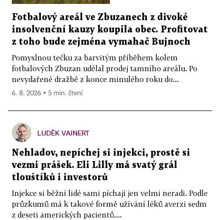
Fotbalový areál ve Zbuzanech z divoké
insolvenční kauzy koupila obec. Profitovat
z toho bude zejména vymahač Bujnoch
Pomyslnou tečku za barvitým příběhem kolem
fotbalových Zbuzan udělal prodej tamního areálu. Po
nevydařené dražbě z konce minulého roku do...
6. 8. 2026 ▪ 5 min. čtení
LUDĚK VAINERT
Nehladov, nepíchej si injekci, prostě si
vezmi prášek. Eli Lilly má svatý grál
tlouštíků i investorů
Injekce si běžní lidé sami píchají jen velmi neradi. Podle
průzkumů má k takové formě užívání léků averzi sedm
z deseti amerických pacientů....