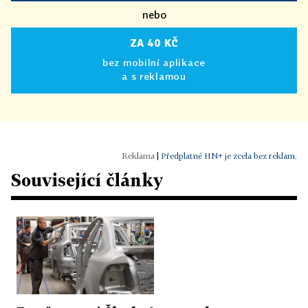
nebo
ZA 40 KČ
bez mobilní aplikace
a s reklamou
|
Předplatné HN+ je zcela bez reklam.
Související články