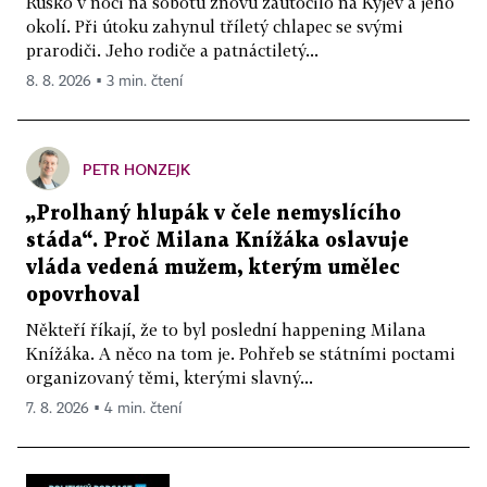
Rusko v noci na sobotu znovu zaútočilo na Kyjev a jeho
okolí. Při útoku zahynul tříletý chlapec se svými
prarodiči. Jeho rodiče a patnáctiletý...
8. 8. 2026 ▪ 3 min. čtení
PETR HONZEJK
„Prolhaný hlupák v čele nemyslícího
stáda“. Proč Milana Knížáka oslavuje
vláda vedená mužem, kterým umělec
opovrhoval
Někteří říkají, že to byl poslední happening Milana
Knížáka. A něco na tom je. Pohřeb se státními poctami
organizovaný těmi, kterými slavný...
7. 8. 2026 ▪ 4 min. čtení