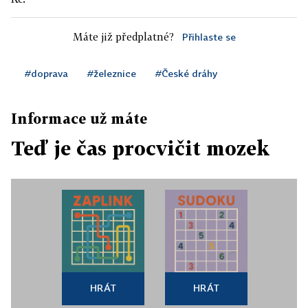
Máte již předplatné?
Přihlaste se
#doprava
#železnice
#České dráhy
Informace už máte
Teď je čas procvičit mozek
HRÁT
HRÁT