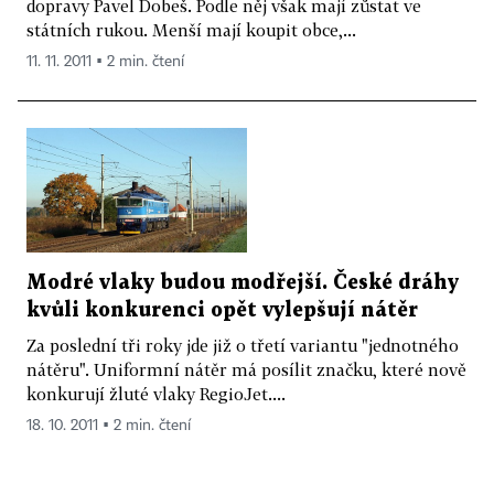
dopravy Pavel Dobeš. Podle něj však mají zůstat ve
státních rukou. Menší mají koupit obce,...
11. 11. 2011 ▪ 2 min. čtení
Modré vlaky budou modřejší. České dráhy
kvůli konkurenci opět vylepšují nátěr
Za poslední tři roky jde již o třetí variantu "jednotného
nátěru". Uniformní nátěr má posílit značku, které nově
konkurují žluté vlaky RegioJet....
18. 10. 2011 ▪ 2 min. čtení