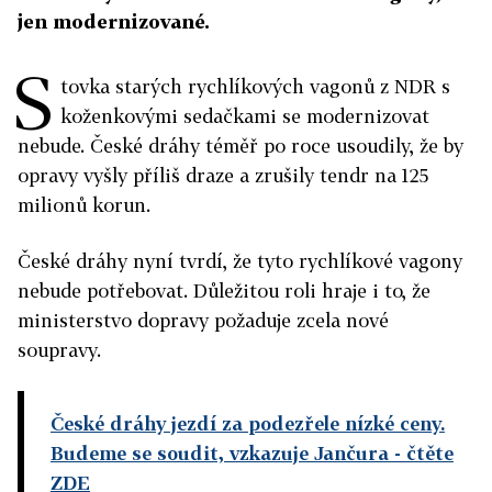
jen modernizované.
S
tovka starých rychlíkových vagonů z NDR s
koženkovými sedačkami se modernizovat
nebude. České dráhy téměř po roce usoudily, že by
opravy vyšly příliš draze a zrušily tendr na 125
milionů korun.
České dráhy nyní tvrdí, že tyto rychlíkové vagony
nebude potřebovat. Důležitou roli hraje i to, že
ministerstvo dopravy požaduje zcela nové
soupravy.
České dráhy jezdí za podezřele nízké ceny.
Budeme se soudit, vzkazuje Jančura
- čtěte
ZDE