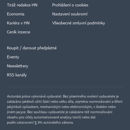
Tiráž redakce HN
Prohlášení o cookies
Economia
Nastavení soukromí
Kariéra v HN
Všeobecné smluvní podmínky
Ceník inzerce
Koupit / darovat předplatné
Eventy
×
Newslettery
RSS kanály
Autorská práva vykonává vydavatel. Bez písemného svolení vydavatele je
zakázáno jakékoli užití částí nebo celku díla, zejména rozmnožování a šíření
jakýmkoli způsobem, mechanickým nebo elektronickým, v českém nebo
jiném jazyce. Bez souhlasu vydavatele je zakázáno též rozmnožování
obsahu pro účely automatizované analýzy textů nebo dat
podle ustanovení § 39c autorského zákona.