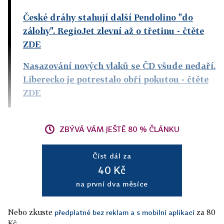
České dráhy stahují další Pendolino "do
zálohy". RegioJet zlevní až o třetinu
- čtěte
ZDE
Nasazování nových vlaků se ČD všude nedaří.
Liberecko je potrestalo obří pokutou
- čtěte
ZDE
ZBÝVÁ VÁM JEŠTĚ 80 % ČLÁNKU
Číst dál za
40 Kč
na první dva měsíce
Nebo zkuste
za 80
předplatné bez reklam a s mobilní aplikací
Kč.