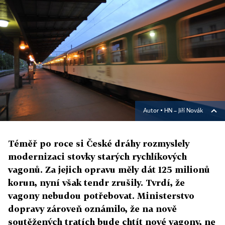
Autor ▪
HN – Jiří Novák
Téměř po roce si České dráhy rozmyslely
modernizaci stovky starých rychlíkových
vagonů. Za jejich opravu měly dát 125 milionů
korun, nyní však tendr zrušily. Tvrdí, že
vagony nebudou potřebovat. Ministerstvo
dopravy zároveň oznámilo, že na nově
soutěžených tratích bude chtít nové vagony, ne