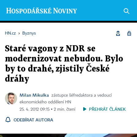
HN.cz
›
Byznys
Staré vagony z NDR se
modernizovat nebudou. Bylo
by to drahé, zjistily České
dráhy
Milan Mikulka
zástupce šéfredaktora a vedoucí
ekonomického oddělení HN
PŘEHRÁT ČLÁNEK
25. 4. 2012 09:15 ▪ 2 min. čtení
ODEBÍRAT AUTORA