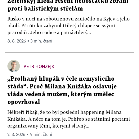
Zelenskyj hledá řešení nedostatku zbraní
proti balistickým střelám
Rusko v noci na sobotu znovu zaútočilo na Kyjev a jeho
okolí. Při útoku zahynul tříletý chlapec se svými
prarodiči. Jeho rodiče a patnáctiletý...
8. 8. 2026 ▪ 3 min. čtení
PETR HONZEJK
„Prolhaný hlupák v čele nemyslícího
stáda“. Proč Milana Knížáka oslavuje
vláda vedená mužem, kterým umělec
opovrhoval
Někteří říkají, že to byl poslední happening Milana
Knížáka. A něco na tom je. Pohřeb se státními poctami
organizovaný těmi, kterými slavný...
7. 8. 2026 ▪ 4 min. čtení