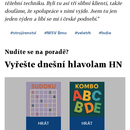
těžební techniku. Byli tu asi tři slibní klienti, takže
doufáme, že spolupráce s nimi vyjde. Jsem tu jen
jeden týden a líbí se mi i české podnebí."
#strojírenství
#MSV Brno
#veletrh
#Indie
Nudíte se na poradě?
Vyřešte dnešní hlavolam HN
HRÁT
HRÁT