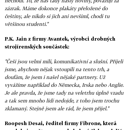
nechodí. To, že nás tady našly noviny, považuji za
zázrak. Máme dokonce plakáty přeložené do
češtiny, ale nikdo si jich ani nevšiml, chodí tu
většinou studenti."
P.K. Jain z firmy Avantek, výrobci drobných
strojírenských součástek:
"Češi jsou velmi milí, komunikativní a slušní. Přijeli
jsme, abychom nějak vstoupili na tento trh, a
doufám, že jsem i našel nějaké partnery. Už
vyvážíme například do Německa, Irska nebo Anglie.
Je ale pravda, že jsme tady na veletrhu úplně vzadu
a tak sem mnoho lidí nedojde, z toho jsem trochu
zklamaný. Stejně jsem ale rád, že jsem přijel."
Roopesh Desai, ředitel firmy Fibrone, která