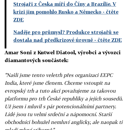
Strojaři z Česka míří do Číny a Brazílie. V
krizi jim pomohlo Rusko a Německo
- čtěte
ZDE
Naděje pro průmysl? Produkce strojařů se
dostala nad předkrizové úrovně
- čtěte ZDE
Amar Soni z Kutwel Diatool, výrobci a vývozci
diamantových součástek:
"Našli jsme tento veletrh přes organizaci EEPC
India, které jsme členem. Chceme vstoupit na
evropský trh a tuto akci považujeme za takovou
platformu pro trh České republiky a jejích sousedů.
Už jsem i mluvil s pár potencionálními partnery.
Lidé jsou tu velmi srdeční a nápomocní. Starší
obchodníci bohužel nemluví anglicky, ale naopak ti
mladí mluví výborně."