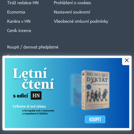
Tiráž redakce HN
Prohlášení o cookies
Economia
Nastavení soukromí
Kariéra v HN
Všeobecné smluvní podmínky
Ceník inzerce
Koupit / darovat předplatné
Eventy
×
Newslettery
RSS kanály
Autorská práva vykonává vydavatel. Bez písemného svolení vydavatele je
zakázáno jakékoli užití částí nebo celku díla, zejména rozmnožování a šíření
jakýmkoli způsobem, mechanickým nebo elektronickým, v českém nebo
jiném jazyce. Bez souhlasu vydavatele je zakázáno též rozmnožování
obsahu pro účely automatizované analýzy textů nebo dat
podle ustanovení § 39c autorského zákona.