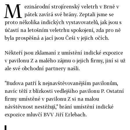
M
ezinárodní strojírenský veletrh v Brně v
pátek zavírá své brány. Zeptali jsme se
proto několika indických vystavovatelů, jak jsou s
účastí na letošním veletrhu spokojení, zda pro ně
byla prospěšná a jací jsou Češi v jejich očích.
Někteří jsou zklamaní z umístění indické expozice
v pavilonu Z a malého zájmu o jejich firmy, jiní si už
ale své obchodní partnery našli.
"Budova patří k nejnavštěvovanějším pavilonům,
navíc těží z blízkosti vedlejšího pavilonu P. Ostatní
firmy umístěné v pavilonu Z si na malou
návštěvnost nestěžují," brání umístění indické
expozice mluvčí BVV Jiří Erlebach.