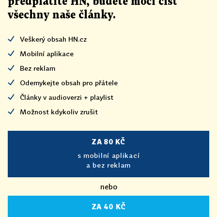
předplatíte HN, budete moci číst
všechny naše články
.
Veškerý obsah HN.cz
Mobilní aplikace
Bez reklam
Odemykejte obsah pro přátele
Články v audioverzi + playlist
Možnost kdykoliv zrušit
ZA 80 KČ
s mobilní aplikací
a bez reklam
nebo
ZA 40 KČ