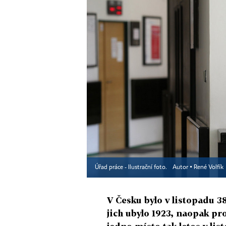
Úřad práce - Ilustrační foto.
Autor ▪
René Volfík
V Česku bylo v listopadu 3
jich ubylo 1923, naopak pr