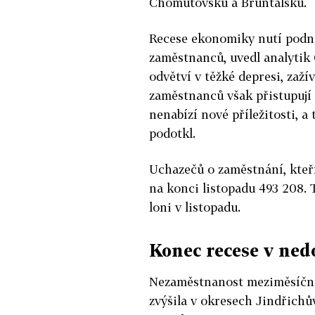
Chomutovsku a Bruntálsku.
Recese ekonomiky nutí podn
zaměstnanců, uvedl analytik 
odvětví v těžké depresi, zaží
zaměstnanců však přistupují 
nenabízí nové příležitosti, a
podotkl.
Uchazečů o zaměstnání, kteř
na konci listopadu 493 208. Te
loni v listopadu.
Konec recese v ne
Nezaměstnanost meziměsíčně 
zvýšila v okresech Jindřichů