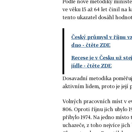
Podle nové metodiky ministe
ve věku 15 až 64 let činil na
tento ukazatel dosáhl hodnot
Český průmysl v říjnu vzr
dno
- čtěte ZDE
Recese je v Česku už ste
jídle
- čtěte ZDE
Dosavadní metodika poměřuj
aktivním lidem, proto je její 
Volných pracovních míst v ev
806. Oproti říjnu jich ubylo 
přibylo 1974. Na jedno místo 
uchazeče, z toho nejvíce jich