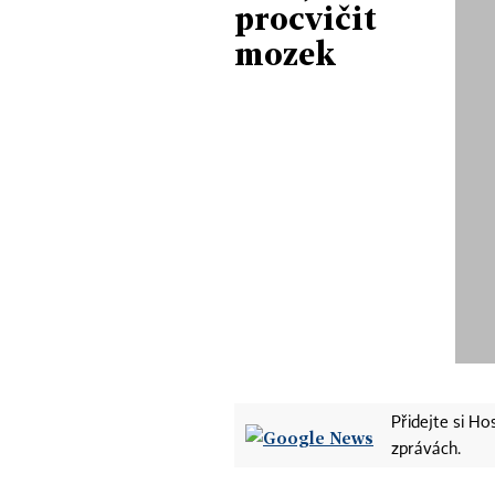
procvičit
mozek
Přidejte si H
zprávách.