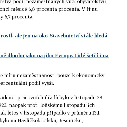
rstva podíl nezaměstnaných vůči obyvatelstvu
 konci měsíce 6,8 procenta procenta. V říjnu
y 6,7 procenta.
ostl, ale jen na oko. Stavebnictví stále hledá
jně dlouho jako na jihu Evropy. Lidé šetří i na
e míru nezaměstnanosti pouze k ekonomicky
percentuální podíl vyšší.
idenci pracovních úřadů bylo v listopadu 38
1923, naopak proti loňskému listopadu jich
tak letos v listopadu připadlo v průměru 13,1
 bylo na Havlíčkobrodsku, Jesenicku,