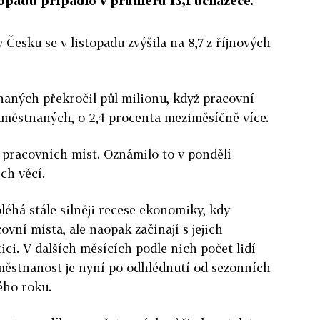
stopadu připadlo v průměru 13,1 uchazeče.
Česku se v listopadu zvýšila na 8,7 z říjnových
aných překročil půl milionu, když pracovní
aměstnaných, o 2,4 procenta meziměsíčně více.
 pracovních míst. Oznámilo to v pondělí
ch věcí.
éhá stále silněji recese ekonomiky, kdy
vní místa, ale naopak začínají s jejich
ici. V dalších měsících podle nich počet lidí
městnanost je nyní po odhlédnutí od sezonních
ého roku.