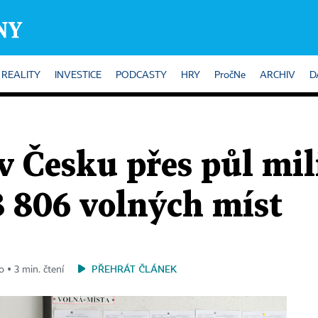
REALITY
INVESTICE
PODCASTY
HRY
PročNe
ARCHIV
D
 v Česku přes půl mil
8 806 volných míst
PŘEHRÁT ČLÁNEK
o ▪ 3 min. čtení