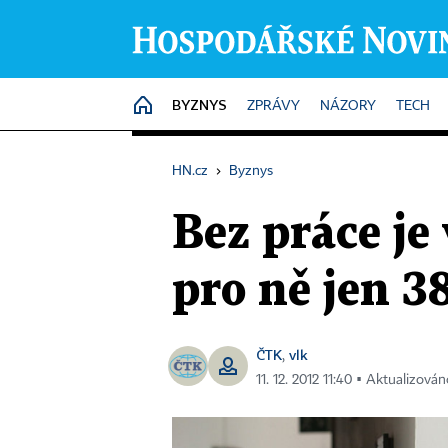
BYZNYS
HOME
ZPRÁVY
NÁZORY
TECH
HN.cz
›
Byznys
Bez práce je
pro ně jen 3
ČTK
vlk
,
11. 12. 2012 11:40 ▪ Aktualizován