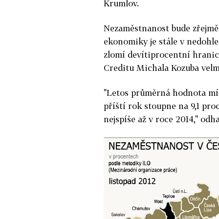
Krumlov.
Nezaměstnanost bude zřejmě 
ekonomiky je stále v nedohl
zlomí devítiprocentní hranic
Creditu Michala Kozuba velmi
"Letos průměrná hodnota mír
příští rok stoupne na 9,1 pro
nejspíše až v roce 2014," od