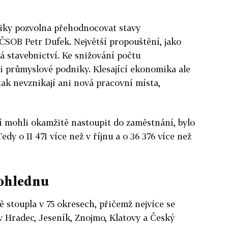
iky pozvolna přehodnocovat stavy
ČSOB Petr Dufek. Největší propouštění, jako
vá stavebnictví. Ke snižování počtu
i průmyslové podniky. Klesající ekonomika ale
 tak nevznikají ani nová pracovní místa,
í mohli okamžitě nastoupit do zaměstnání, bylo
dy o 11 471 více než v říjnu a o 36 376 více než
dohlednu
stoupla v 75 okresech, přičemž nejvíce se
v Hradec, Jeseník, Znojmo, Klatovy a Český