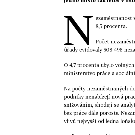
jedno místo tak letos v li
N
ezaměstnanost v 
8,5 procenta.
Počet nezaměstn
úřady evidovaly 508 498 nez
O 4,7 procenta ubylo volných
ministerstvo práce a sociální
Na počty nezaměstnaných dol
podniky nenabízejí nová praco
snižováním, shodují se analyt
bez práce dále poroste. Neza
vlivů nejvyšší od ledna loňsk