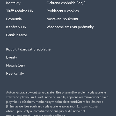
Kontakty
Ochrana osobních údajů
Tiráž redakce HN
Prohlášení o cookies
Economia
Nastavení soukromí
Kariéra v HN
Všeobecné smluvní podmínky
Ceník inzerce
Koupit / darovat předplatné
Eventy
×
Newslettery
RSS kanály
Autorská práva vykonává vydavatel. Bez písemného svolení vydavatele je
zakázáno jakékoli užití částí nebo celku díla, zejména rozmnožování a šíření
jakýmkoli způsobem, mechanickým nebo elektronickým, v českém nebo
jiném jazyce. Bez souhlasu vydavatele je zakázáno též rozmnožování
obsahu pro účely automatizované analýzy textů nebo dat
podle ustanovení § 39c autorského zákona.