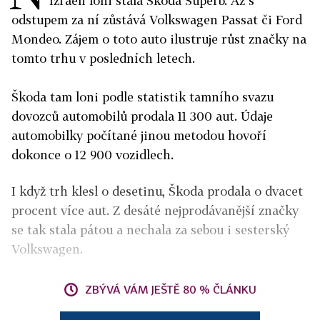
Izraeli loni stala Škoda Superb. Až s
odstupem za ní zůstává Volkswagen Passat či Ford
Mondeo. Zájem o toto auto ilustruje růst značky na
tomto trhu v posledních letech.
Škoda tam loni podle statistik tamního svazu
dovozců automobilů prodala 11 300 aut. Údaje
automobilky počítané jinou metodou hovoří
dokonce o 12 900 vozidlech.
I když trh klesl o desetinu, Škoda prodala o dvacet
procent více aut. Z desáté nejprodávanější značky
se tak stala pátou a nechala za sebou i sesterský
Volkswagen.
ZBÝVÁ VÁM JEŠTĚ 80 % ČLÁNKU