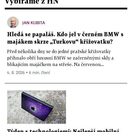
Vybíráme z HN
JAN KUBITA
Hledá se papaláš. Kdo jel v černém BMW s
majákem skrze „Turkovu“ křižovatku?
Před několika dny se do jedné pražské křižovatky
přihnalo obří luxusní BMW se začerněnými skly a
blikajícím majáčkem na střeše. Na červenou...
4. 8. 2026 ▪ 6 min. čtení
Týden s technologiemi: Nejlepší mobilní