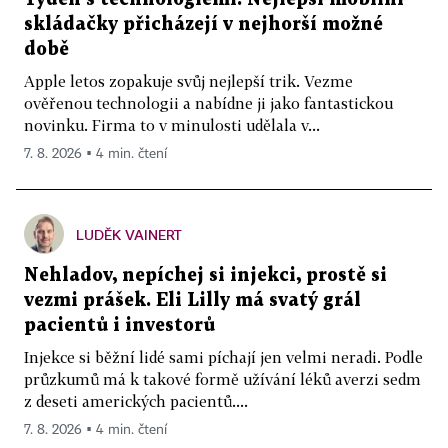
skládačky přicházejí v nejhorší možné
době
Apple letos zopakuje svůj nejlepší trik. Vezme
ověřenou technologii a nabídne ji jako fantastickou
novinku. Firma to v minulosti udělala v...
7. 8. 2026 ▪ 4 min. čtení
LUDĚK VAINERT
Nehladov, nepíchej si injekci, prostě si
vezmi prášek. Eli Lilly má svatý grál
pacientů i investorů
Injekce si běžní lidé sami píchají jen velmi neradi. Podle
průzkumů má k takové formě užívání léků averzi sedm
z deseti amerických pacientů....
7. 8. 2026 ▪ 4 min. čtení