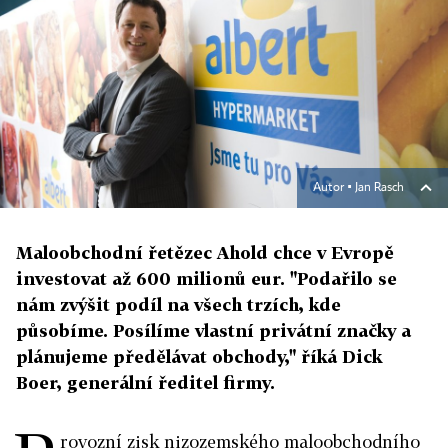
Autor ▪
Jan Rasch
Maloobchodní řetězec Ahold chce v Evropě
investovat až 600 milionů eur. "Podařilo se
nám zvýšit podíl na všech trzích, kde
působíme. Posílíme vlastní privátní značky a
plánujeme předělávat obchody," říká Dick
Boer, generální ředitel firmy.
rovozní zisk nizozemského maloobchodního