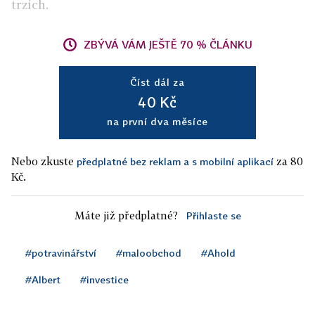
trzích.
ZBÝVÁ VÁM JEŠTĚ 70 % ČLÁNKU
Číst dál za
40 Kč
na první dva měsíce
Nebo zkuste
za 80
předplatné bez reklam a s mobilní aplikací
Kč.
Máte již předplatné?
Přihlaste se
#potravinářství
#maloobchod
#Ahold
#Albert
#investice