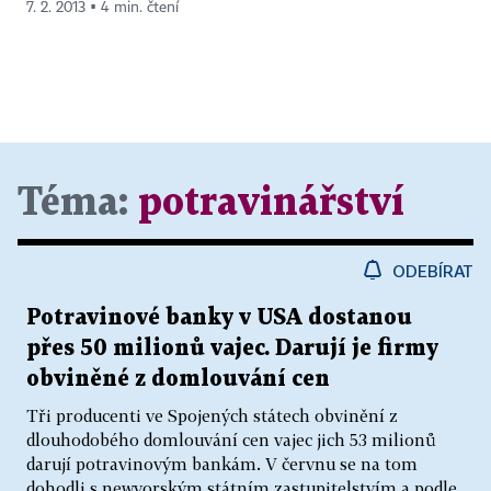
7. 2. 2013 ▪ 4 min. čtení
Téma:
potravinářství
ODEBÍRAT
Potravinové banky v USA dostanou
přes 50 milionů vajec. Darují je firmy
obviněné z domlouvání cen
Tři producenti ve Spojených státech obvinění z
dlouhodobého domlouvání cen vajec jich 53 milionů
darují potravinovým bankám. V červnu se na tom
dohodli s newyorským státním zastupitelstvím a podle