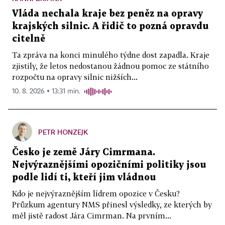
Vláda nechala kraje bez peněz na opravy
krajských silnic. A řidič to pozná opravdu
citelně
Ta zpráva na konci minulého týdne dost zapadla. Kraje
zjistily, že letos nedostanou žádnou pomoc ze státního
rozpočtu na opravy silnic nižších...
10. 8. 2026 ▪ 13:31 min.
PETR HONZEJK
Česko je země Járy Cimrmana.
Nejvýraznějšími opozičními politiky jsou
podle lidí ti, kteří jim vládnou
Kdo je nejvýraznějším lídrem opozice v Česku?
Průzkum agentury NMS přinesl výsledky, ze kterých by
měl jistě radost Jára Cimrman. Na prvním...