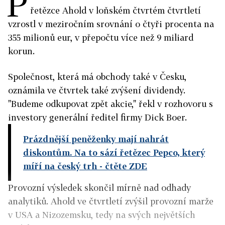
P
řetězce Ahold v loňském čtvrtém čtvrtletí
vzrostl v meziročním srovnání o čtyři procenta na
355 milionů eur, v přepočtu více než 9 miliard
korun.
Společnost, která má obchody také v Česku,
oznámila ve čtvrtek také zvýšení dividendy.
"
Budeme odkupovat zpět akcie," řekl v rozhovoru s
investory
generální ředitel firmy Dick Boer.
Prázdnější peněženky mají nahrát
diskontům. Na to sází řetězec Pepco, který
míří na český trh
- čtěte ZDE
Provozní výsledek skončil mírně nad odhady
analytiků. Ahold ve čtvrtletí zvýšil provozní marže
v USA a Nizozemsku, tedy na svých největších