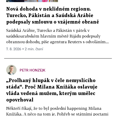
Nová dohoda v neklidném regionu.
Turecko, Pákistán a Saúdská Arábie
podepsaly smlouvu o vzájemné obraně
Saúdská Arábie, Turecko a Pákistán v pátek v
saúdskoarabském hlavním městě Rijádu podepsaly
obrannou dohodu, píše agentura Reuters s odvoláním...
7. 8. 2026 ▪ 2 min. čtení
PETR HONZEJK
„Prolhaný hlupák v čele nemyslícího
stáda“. Proč Milana Knížáka oslavuje
vláda vedená mužem, kterým umělec
opovrhoval
Někteří říkají, že to byl poslední happening Milana
Knížáka. A něco na tom je. Pohřeb se státními poctami