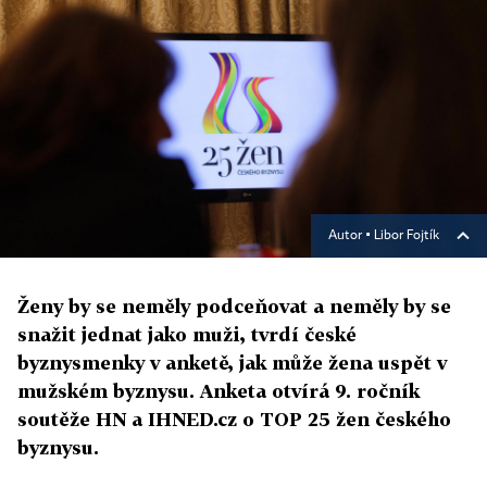
Autor ▪
Libor Fojtík
Ženy by se neměly podceňovat a neměly by se
snažit jednat jako muži, tvrdí české
byznysmenky v anketě, jak může žena uspět v
mužském byznysu. Anketa otvírá 9. ročník
soutěže HN a IHNED.cz o TOP 25 žen českého
byznysu.