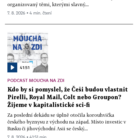
organizovaný těmi, kterými slavný...
7. 8. 2026 ▪ 4 min. čtení
41:51
PODCAST MOUCHA NA ZDI
Kdo by si pomyslel, že Češi budou vlastnit
Pirelli, Royal Mail, Colt nebo Groupon?
Žijeme v kapitalistické sci-fi
Za poslední dekádu se úplně otočila korouhvička
českého byznysu z východu na západ. Místo investic v
Rusku či jihovýchodní Asii se český...
7. 8. 2026 ▪ 41:51 min.