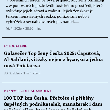
V posledních letech přibývá případů, kdy ženy odcházejí
z exponovaných pozic kvůli toxickému prostředí, které
ovlivňuje jejich zdraví a rodinu. Jejich ženskost je
terčem nenávistných reakcí, ponižování nebo i
výhrůžek a sexualizovaných poznámek....
16. 4. 2026 ▪ 38:50 min.
FOTOGALERIE
Galavečer Top ženy Česka 2025: Čaputová,
Al-Sahlani, vítězky nejen z byznysu a jedna
nová Yniciativa
30. 3. 2026 ▪ 1 min. čtení
BYZNYS PODLE M. MIKULKY
100 TOP žen Česka. Přečtěte si příběhy
úspěšných podnikatelek, manažerek i dam