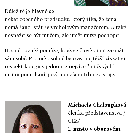
Důležité je hlavně se
nebát obecného předsudku, který říká, že žena
nemá šanci stát se vrcholovým manažerem. A také
nesnažit se být mužem, ale umět muže pochopit.
Hodně rovněž pomůže, když se člověk umí zasmát
sám sobě. Pro mě osobně bylo asi nejtěžší získat si
respekt kolegů v jednom z nejvíce "mužských"
druhů podnikání, jaký na našem trhu existuje.
Michaela Chaloupková
členka představenstva /
ČEZ/
1. místo v oborovém