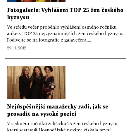
Fotogalerie: Vyhlášení TOP 25 žen českého
byznysu
Ve středu večer proběhlo vyhlášení osmého ročníku
ankety TOP 25 nejvýznamnějších žen českého byznysu.
Podívejte se na fotografie z galavečera,...
29. 11. 2012
Nejúspěšnější manažerky radí, jak se
prosadit na vysoké pozici
V sedmém ročníku žebříčku 25 žen českého byznysu,
který sestavují Hospodářské noviny, získala první