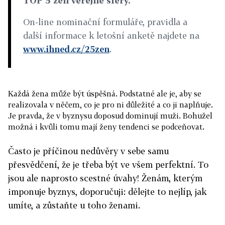
TOP 5 žen veřejné sféry.
On-line nominační formuláře, pravidla a
další informace k letošní anketě najdete na
www.ihned.cz/25zen
.
Každá žena může být úspěšná. Podstatné ale je, aby se
realizovala v něčem, co je pro ni důležité a co ji naplňuje.
Je pravda, že v byznysu doposud dominují muži. Bohužel
možná i kvůli tomu mají ženy tendenci se podceňovat.
Často je příčinou nedůvěry v sebe samu
přesvědčení, že je třeba být ve všem perfektní. To
jsou ale naprosto scestné úvahy! Ženám, kterým
imponuje byznys, doporučuji: dělejte to nejlíp, jak
umíte, a zůstaňte u toho ženami.