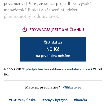
povzbuzovat ženy, že se lze prosadit ve vysoké
manažerské funkci a zároveň si udržet
plnohodnotný rodinný život.
ZBÝVÁ VÁM JEŠTĚ 0 % ČLÁNKU
Číst dál za
40 Kč
na první dva měsíce
Nebo zkuste
za 80
předplatné bez reklam a s mobilní aplikací
Kč.
Máte již předplatné?
Přihlaste se
#TOP ženy Česka
#ženy v byznyse
#kariéra