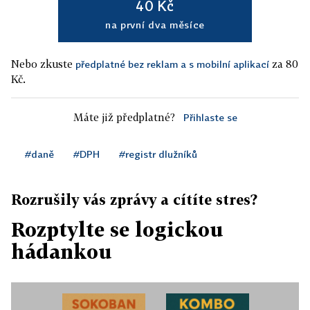
40 Kč
na první dva měsíce
Nebo zkuste
za 80
předplatné bez reklam a s mobilní aplikací
Kč.
Máte již předplatné?
Přihlaste se
#daně
#DPH
#registr dlužníků
Rozrušily vás zprávy a cítíte stres?
Rozptylte se logickou
hádankou