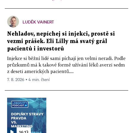
LUDĚK VAINERT
Nehladov, nepíchej si injekci, prostě si
vezmi prášek. Eli Lilly má svatý grál
pacientů i investorů
Injekce si běžní lidé sami píchají jen velmi neradi. Podle
průzkumů má k takové formě užívání léků averzi sedm
z deseti amerických pacientů....
7. 8. 2026 ▪ 4 min. čtení
16:13