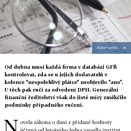
Autor ▪
archiv
Od dubna musí každá firma v databázi GFŘ
kontrolovat, zda se u jejich dodavatelů v
kolonce "nespolehlivý plátce" neobjevilo "ano".
U těch pak ručí za odvedení DPH. Generální
finanční ředitelství však do jisté míry změkčilo
podmínky případného ručení.
N
ovela zákona o dani z přidané hodnoty
účinná od letošního ledna zavedla institut