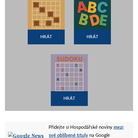
HRÁT
HRÁT
HRÁT
mezi
Přidejte si Hospodářské noviny
své oblíbené tituly
na Google