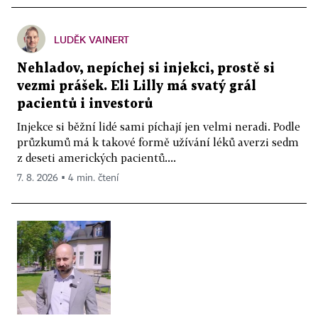
LUDĚK VAINERT
Nehladov, nepíchej si injekci, prostě si
vezmi prášek. Eli Lilly má svatý grál
pacientů i investorů
Injekce si běžní lidé sami píchají jen velmi neradi. Podle
průzkumů má k takové formě užívání léků averzi sedm
z deseti amerických pacientů....
7. 8. 2026 ▪ 4 min. čtení