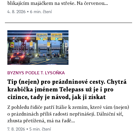
blikajícím majáčkem na střeše. Na červenou...
4. 8. 2026 ▪ 6 min. čtení
BYZNYS PODLE T. LYSOŇKA
Tip (nejen) pro prázdninové cesty. Chytrá
krabička jménem Telepass už je i pro
cizince, tady je návod, jak ji získat
Z pohledu řidiče patří Itálie k zemím, které vám (nejen)
o prázdninách příliš radosti nepřinášejí. Dálniční síť,
zhusta přetížená, má na řadě...
7. 8. 2026 ▪ 5 min. čtení