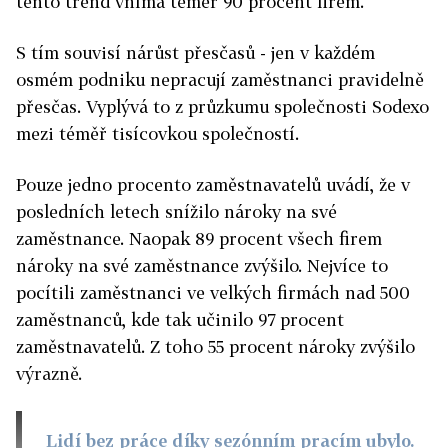
tento trend vnímá téměř 90 procent firem.
S tím souvisí nárůst přesčasů - jen v každém
osmém podniku nepracují zaměstnanci pravidelně
přesčas. Vyplývá to z průzkumu společnosti Sodexo
mezi téměř tisícovkou společností.
Pouze jedno procento zaměstnavatelů uvádí, že v
posledních letech snížilo nároky na své
zaměstnance. Naopak 89 procent všech firem
nároky na své zaměstnance zvýšilo. Nejvíce to
pocítili zaměstnanci ve velkých firmách nad 500
zaměstnanců, kde tak učinilo 97 procent
zaměstnavatelů. Z toho 55 procent nároky zvýšilo
výrazně.
Lidí bez práce díky sezónním pracím ubylo.