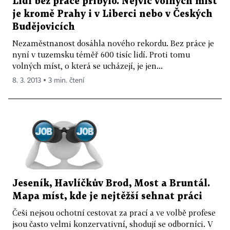
Lidí bez práce přibylo. Nejvíc volných míst
je kromě Prahy i v Liberci nebo v Českých
Budějovicích
Nezaměstnanost dosáhla nového rekordu. Bez práce je
nyní v tuzemsku téměř 600 tisíc lidí. Proti tomu
volných míst, o která se ucházejí, je jen...
8. 3. 2013 ▪ 3 min. čtení
Jeseník, Havlíčkův Brod, Most a Bruntál.
Mapa míst, kde je nejtěžší sehnat práci
Češi nejsou ochotní cestovat za prací a ve volbě profese
jsou často velmi konzervativní, shodují se odborníci. V