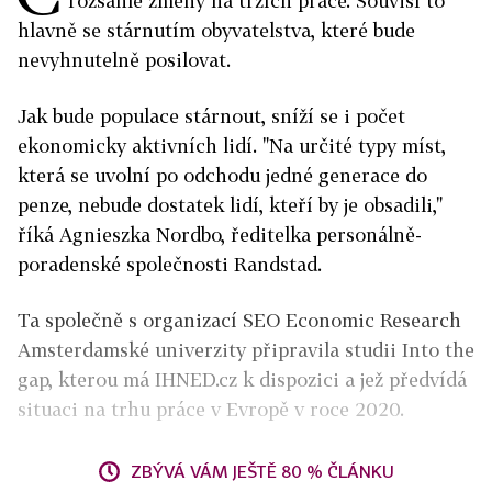
rozsáhlé změny na trzích práce. Souvisí to
hlavně se stárnutím obyvatelstva, které bude
nevyhnutelně posilovat.
Jak bude populace stárnout, sníží se i počet
ekonomicky aktivních lidí. "Na určité typy míst,
která se uvolní po odchodu jedné generace do
penze, nebude dostatek lidí, kteří by je obsadili,"
říká Agnieszka Nordbo, ředitelka personálně-
poradenské společnosti Randstad.
Ta společně s organizací SEO Economic Research
Amsterdamské univerzity připravila studii Into the
gap, kterou má IHNED.cz k dispozici a jež předvídá
situaci na trhu práce v Evropě v roce 2020.
ZBÝVÁ VÁM JEŠTĚ 80 % ČLÁNKU