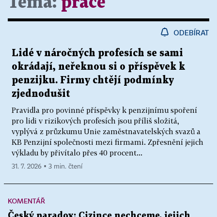
Téma:
práce
ODEBÍRAT
Lidé v náročných profesích se sami
okrádají, neřeknou si o příspěvek k
penzijku. Firmy chtějí podmínky
zjednodušit
Pravidla pro povinné příspěvky k penzijnímu spoření
pro lidi v rizikových profesích jsou příliš složitá,
vyplývá z průzkumu Unie zaměstnavatelských svazů a
KB Penzijní společnosti mezi firmami. Zpřesnění jejich
výkladu by přivítalo přes 40 procent...
31. 7. 2026 ▪ 3 min. čtení
KOMENTÁŘ
Český paradox: Cizince nechceme, jejich