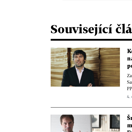
Související čl
K
n
p
Za
Sa
PP
4. 
Š
m