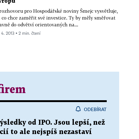
vropu
rozhovoru pro Hospodářské noviny Šmejc vysvětluje,
 co chce zaměřit své investice. Ty by měly směřovat
avně do odvětví orientovaných na...
 4. 2013 ▪ 2 min. čtení
firem
ODEBÍRAT
sledky od IPO. Jsou lepší, než
cií to ale nejspíš nezastaví