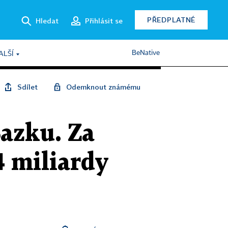
PŘEDPLATNÉ
Hledat
Přihlásit se
BeNative
ALŠÍ
Sdílet
Odemknout známému
Sazku. Za
4 miliardy