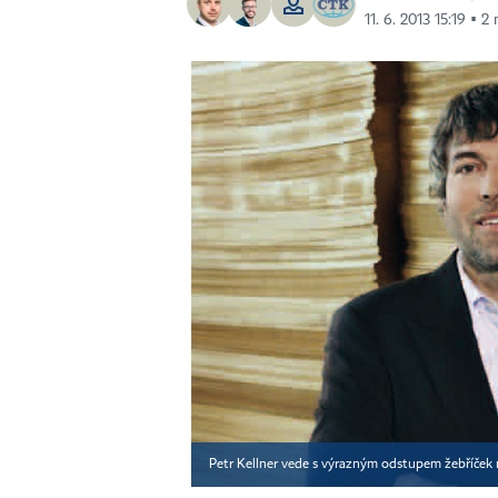
11. 6. 2013 15:19 ▪ 2
Petr Kellner vede s výrazným odstupem žebříček 