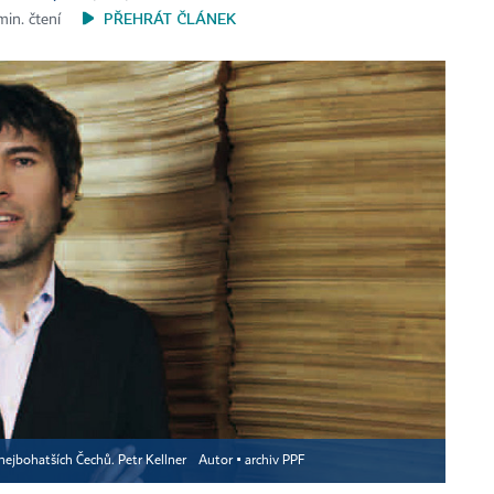
PŘEHRÁT ČLÁNEK
 min. čtení
nejbohatších Čechů. Petr Kellner
Autor ▪
archiv PPF