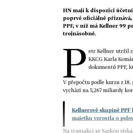
HN mají k dispozici účetn
poprvé oficiálně přiznává, 
PPF, v níž má Kellner 99 p
trojnásobně.
P
etr Kellner utržil
KKCG Karla Komárk
dokumentů PPF, kt
V přepočtu podle kurzu z 18.
vychází na 5,267 miliardy ko
Kellnerově skupině PPF l
majetku vzrostla o polo
Na transakci se Sazkou získa