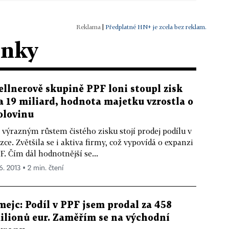
|
Předplatné HN+ je zcela bez reklam.
ánky
ellnerově skupině PPF loni stoupl zisk
a 19 miliard, hodnota majetku vzrostla o
olovinu
 výrazným růstem čistého zisku stojí prodej podílu v
zce. Zvětšila se i aktiva firmy, což vypovídá o expanzi
F. Čím dál hodnotnější se...
6. 2013 ▪ 2 min. čtení
mejc: Podíl v PPF jsem prodal za 458
ilionů eur. Zaměřím se na východní