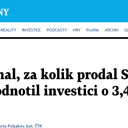
REALITY
INVESTICE
PODCASTY
HRY
PročNe
ARCHIV
D
nal, za kolik prodal 
dnotil investici o 3,
kita Poljakov
kat
ČTK
,
,