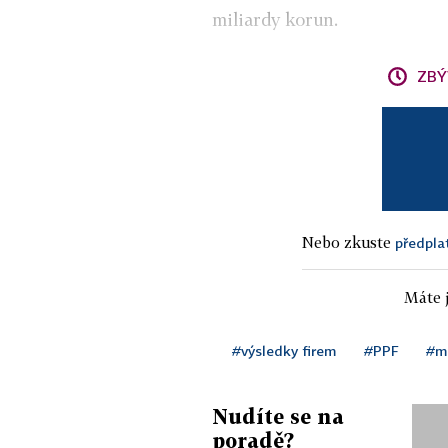
miliardy korun.
ZBÝ
Nebo zkuste
předpla
Máte j
#výsledky firem
#PPF
#mi
Nudíte se na
poradě?