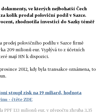
í dokumenty, ve kterých nejbohatší Čech
za kolik prodal poloviční podíl v Sazce.
rocent, zhodnotila investici do Sazky téměř
 za prodej polovičního podílu v Sazce firmě
a 209 milionů eur. Vyplývá to z účetních
eré mají HN k dispozici.
 prosince 2012, kdy byla transakce oznámena, to
run.
oni stoupl zisk na 19 miliard, hodnota
vinu
- čtěte ZDE
la PPF 133 milionů eur, v přepočtu zhruba 3,35