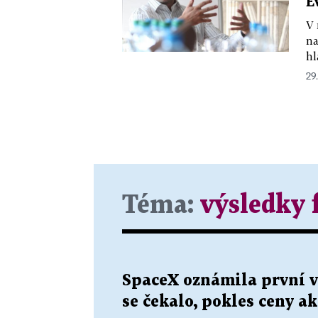
E
V 
na
hl
29.
Téma:
výsledky 
SpaceX oznámila první vý
se čekalo, pokles ceny ak