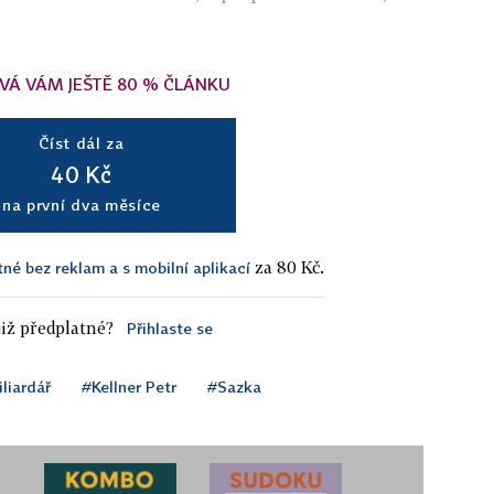
VÁ VÁM JEŠTĚ 80 % ČLÁNKU
Číst dál za
40 Kč
na první dva měsíce
za 80 Kč.
tné bez reklam a s mobilní aplikací
iž předplatné?
Přihlaste se
liardář
#Kellner Petr
#Sazka