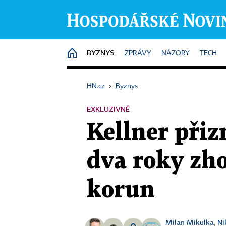
BYZNYS
HOME
ZPRÁVY
NÁZORY
TECH
HN.cz
›
Byznys
EXKLUZIVNĚ
Kellner přiz
dva roky zho
korun
Milan Mikulka
Ni
,