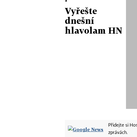
Vyřešte
dnešní
hlavolam HN
Přidejte si H
zprávách.