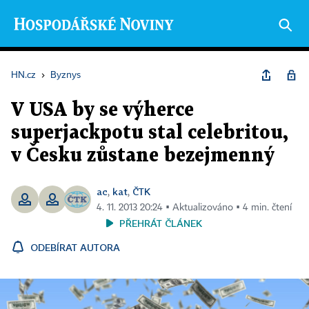
HN.cz
›
Byznys
V USA by se výherce
superjackpotu stal celebritou,
v Česku zůstane bezejmenný
ac
kat
ČTK
,
,
4. 11. 2013 20:24 ▪ Aktualizováno ▪ 4 min. čtení
PŘEHRÁT ČLÁNEK
ODEBÍRAT AUTORA