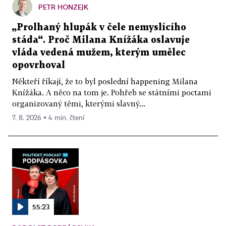
PETR HONZEJK
„Prolhaný hlupák v čele nemyslícího
stáda“. Proč Milana Knížáka oslavuje
vláda vedená mužem, kterým umělec
opovrhoval
Někteří říkají, že to byl poslední happening Milana
Knížáka. A něco na tom je. Pohřeb se státními poctami
organizovaný těmi, kterými slavný...
7. 8. 2026 ▪ 4 min. čtení
55:23