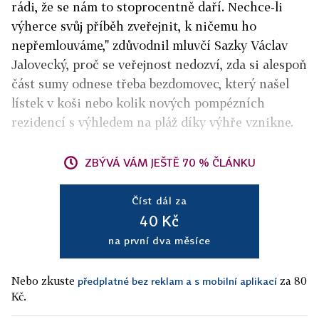
rádi, že se nám to stoprocentně daří. Nechce-li
výherce svůj příběh zveřejnit, k ničemu ho
nepřemlouváme," zdůvodnil mluvčí Sazky Václav
Jalovecký, proč se veřejnost nedozví, zda si alespoň
část sumy odnese třeba bezdomovec, který našel
lístek v koši nebo kolik nových pompézních
rezidencí s výhledem na pláž díky výhře vznikne.
ZBÝVÁ VÁM JEŠTĚ 70 % ČLÁNKU
Číst dál za
40 Kč
na první dva měsíce
Nebo zkuste
za 80
předplatné bez reklam a s mobilní aplikací
Kč.