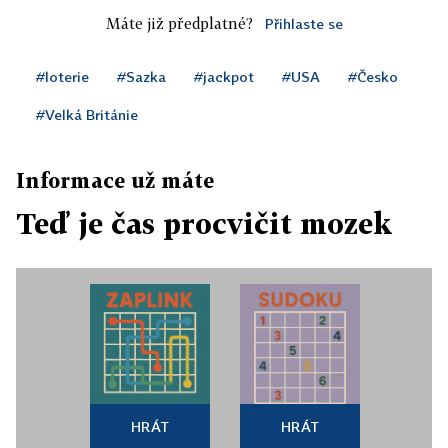
Máte již předplatné?
Přihlaste se
#loterie
#Sazka
#jackpot
#USA
#Česko
#Velká Británie
Informace už máte
Teď je čas procvičit mozek
HRÁT
HRÁT