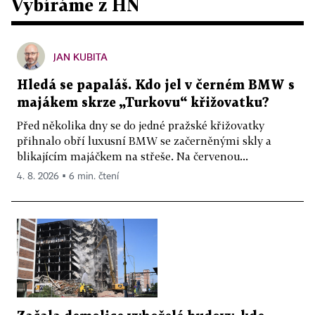
Vybíráme z HN
JAN KUBITA
Hledá se papaláš. Kdo jel v černém BMW s
majákem skrze „Turkovu“ křižovatku?
Před několika dny se do jedné pražské křižovatky
přihnalo obří luxusní BMW se začerněnými skly a
blikajícím majáčkem na střeše. Na červenou...
4. 8. 2026 ▪ 6 min. čtení