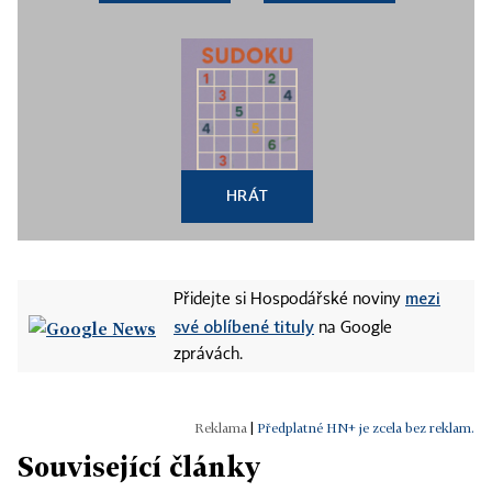
HRÁT
mezi
Přidejte si Hospodářské noviny
své oblíbené tituly
na Google
zprávách.
|
Předplatné HN+ je zcela bez reklam.
Související články