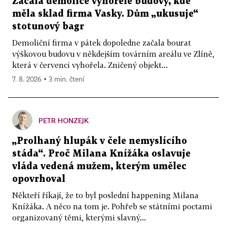
Začala demolice vyhořelé budovy, kde
měla sklad firma Vasky. Dům „ukusuje“
stotunový bagr
Demoliční firma v pátek dopoledne začala bourat
výškovou budovu v někdejším továrním areálu ve Zlíně,
která v červenci vyhořela. Zničený objekt...
7. 8. 2026 ▪ 3 min. čtení
PETR HONZEJK
„Prolhaný hlupák v čele nemyslícího
stáda“. Proč Milana Knížáka oslavuje
vláda vedená mužem, kterým umělec
opovrhoval
Někteří říkají, že to byl poslední happening Milana
Knížáka. A něco na tom je. Pohřeb se státními poctami
organizovaný těmi, kterými slavný...