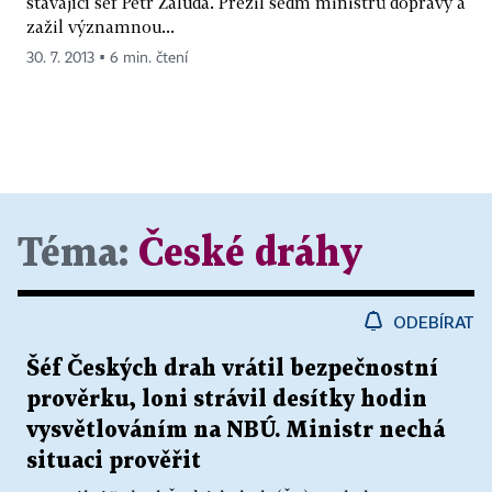
stávající šéf Petr Žaluda. Přežil sedm ministrů dopravy a
zažil významnou...
30. 7. 2013 ▪ 6 min. čtení
Téma:
České dráhy
ODEBÍRAT
Šéf Českých drah vrátil bezpečnostní
prověrku, loni strávil desítky hodin
vysvětlováním na NBÚ. Ministr nechá
situaci prověřit