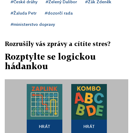
#České dráhy
#Zelený Dalibor
#Žák Zdeněk
#Žaluda Petr
#dozorčí rada
#ministerstvo dopravy
Rozrušily vás zprávy a cítíte stres?
Rozptylte se logickou
hádankou
HRÁT
HRÁT