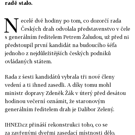
radě stalo.
N
ecelé dvě hodiny po tom, co dozorčí rada
Českých drah odvolala představenstvo v čele
s generálním ředitelem Petrem Žaludou, už před ni
předstoupil první kandidát na budoucího šéfa
jednoho z nejdůležitějších českých podniků
ovládaných státem.
Rada z šesti kandidátů vybrala tři nové členy
vedení a ti ihned zasedli. A díky tomu mohl
ministr dopravy Zdeněk Žák v úterý před desátou
hodinou večerní oznámit, že staronovým
generálním ředitelem drah je Dalibor Zelený.
IHNED.cz přináší rekonstrukci toho, co se
za zavřenými dveřmi zasedací místnosti dělo.