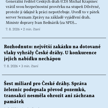
Generální ředitel Českých drah (ČD) Michal Krapinec
vrátil svou bezpečnostní prověrku na stupeň Důvěrné,
protože ji údajně k práci nepotřebuje. Uvedl to v pátek
server Seznam Zprávy na základě vyjádření drah.
Ministr dopravy Ivan Bednárik (za SPD)...
7. 8. 2026 ▪ 2 min. čtení
Rozhodnuto: největší zakázku na dotované
vlaky vyhrály České dráhy. U konkurence
jejich nabídku nechápou
7. 8. 2026 ▪ 3 min. čtení
Šest miliard pro České dráhy. Správa
železnic podepsala převod pozemků,
transakci nesměla ohrozit ani záchrana
památek