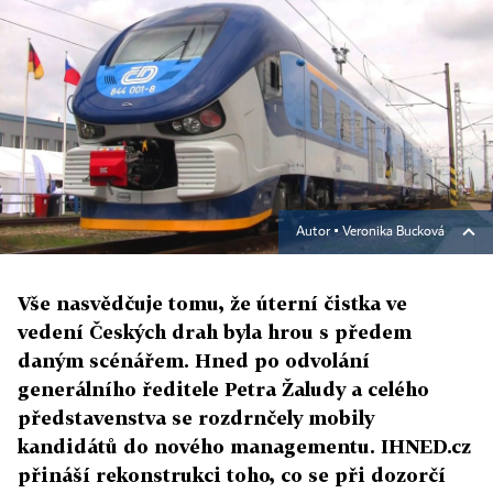
Autor ▪
Veronika Bucková
Vše nasvědčuje tomu, že úterní čistka ve
vedení Českých drah byla hrou s předem
daným scénářem. Hned po odvolání
generálního ředitele Petra Žaludy a celého
představenstva se rozdrnčely mobily
kandidátů do nového managementu. IHNED.cz
přináší rekonstrukci toho, co se při dozorčí