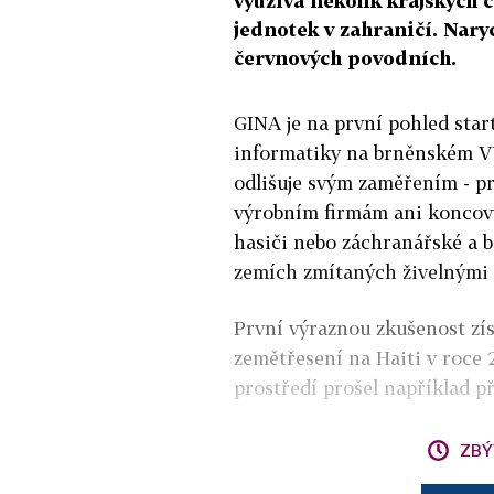
využívá několik krajských 
jednotek v zahraničí. Naryc
červnových povodních.
GINA je na první pohled start
informatiky na brněnském VU
odlišuje svým zaměřením - p
výrobním firmám ani koncový
hasiči nebo záchranářské a b
zemích zmítaných živelnými 
První výraznou zkušenost zí
zemětřesení na Haiti v roce
prostředí prošel například p
ZBÝ