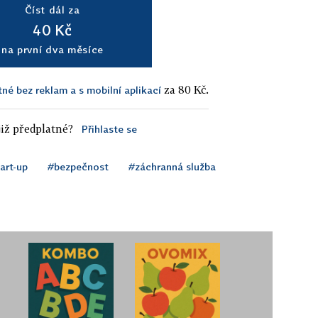
Číst dál za
40 Kč
na první dva měsíce
za 80 Kč.
tné bez reklam a s mobilní aplikací
iž předplatné?
Přihlaste se
art-up
#bezpečnost
#záchranná služba