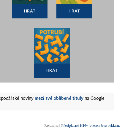
HRÁT
HRÁT
HRÁT
mezi své oblíbené tituly
ospodářské noviny
na Google
|
Předplatné HN+ je zcela bez reklam.