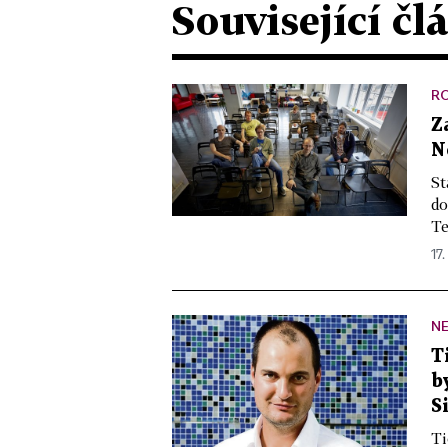
Související čl
R
Z
N
St
do
Te
17.
NE
T
b
S
Ti