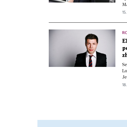
Ma
15.
R
E
p
z
Se
Lo
Je
18.