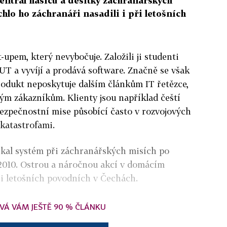
centrál hasičů a desítky záchranářských
hlo ho záchranáři nasadili i při letošních
-upem, který nevybočuje. Založili ji studenti
T a vyvíjí a prodává software. Značně se však
rodukt neposkytuje dalším článkům IT řetězce,
m zákazníkům. Klienty jsou například čeští
ezpečnostní mise působící často v rozvojových
katastrofami.
skal systém při záchranářských misích po
 2010. Ostrou a náročnou akcí v domácím
ři letošních povodních v Čechách.
VÁ VÁM JEŠTĚ 90 % ČLÁNKU