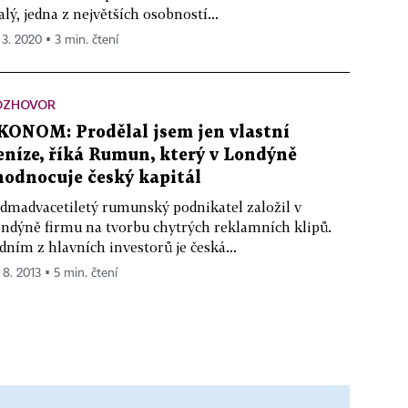
lý, jedna z největších osobností...
 3. 2020 ▪ 3 min. čtení
OZHOVOR
KONOM: Prodělal jsem jen vlastní
eníze, říká Rumun, který v Londýně
hodnocuje český kapitál
dmadvacetiletý rumunský podnikatel založil v
ndýně firmu na tvorbu chytrých reklamních klipů.
dním z hlavních investorů je česká...
 8. 2013 ▪ 5 min. čtení