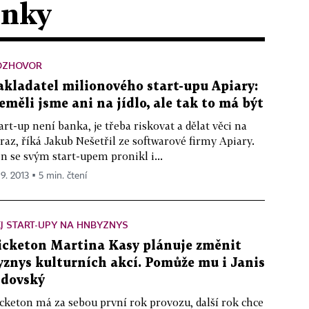
ánky
OZHOVOR
akladatel milionového start-upu Apiary:
eměli jsme ani na jídlo, ale tak to má být
art-up není banka, je třeba riskovat a dělat věci na
raz, říká Jakub Nešetřil ze softwarové firmy Apiary.
n se svým start-upem pronikl i...
 9. 2013 ▪ 5 min. čtení
J START-UPY NA HNBYZNYS
icketon Martina Kasy plánuje změnit
yznys kulturních akcí. Pomůže mu i Janis
idovský
cketon má za sebou první rok provozu, další rok chce