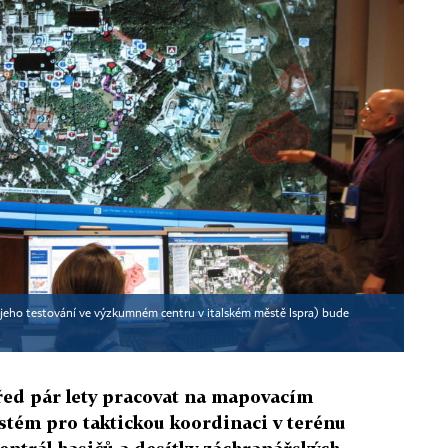
 jeho testování ve výzkumném centru v italském městě Ispra) bude
před pár lety pracovat na mapovacím
systém pro taktickou koordinaci v terénu