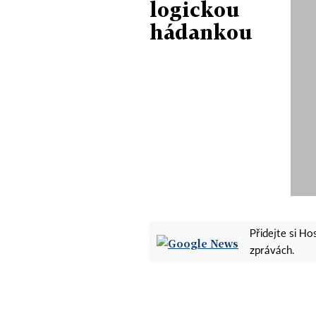
logickou
hádankou
Přidejte si H
zprávách.