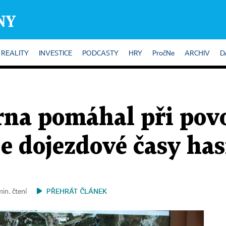
REALITY
INVESTICE
PODCASTY
HRY
PročNe
ARCHIV
D
Brna pomáhal při pov
e dojezdové časy has
PŘEHRÁT ČLÁNEK
min. čtení