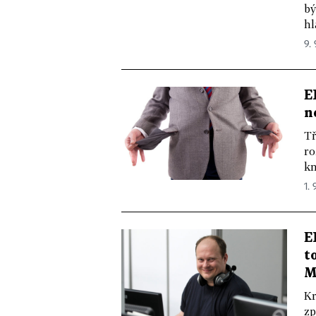
bý
hl
9. 
E
n
Tř
ro
kn
1. 
E
t
M
Kr
zp