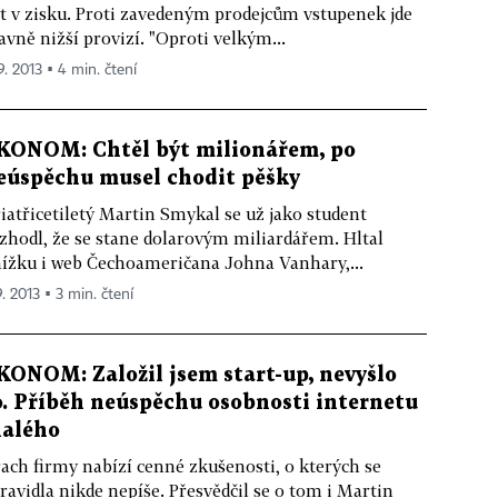
t v zisku. Proti zavedeným prodejcům vstupenek jde
avně nižší provizí. "Oproti velkým...
9. 2013 ▪ 4 min. čtení
KONOM: Chtěl být milionářem, po
eúspěchu musel chodit pěšky
iatřicetiletý Martin Smykal se už jako student
zhodl, že se stane dolarovým miliardářem. Hltal
ížku i web Čechoameričana Johna Vanhary,...
9. 2013 ▪ 3 min. čtení
KONOM: Založil jsem start-up, nevyšlo
o. Příběh neúspěchu osobnosti internetu
alého
ach firmy nabízí cenné zkušenosti, o kterých se
ravidla nikde nepíše. Přesvědčil se o tom i Martin