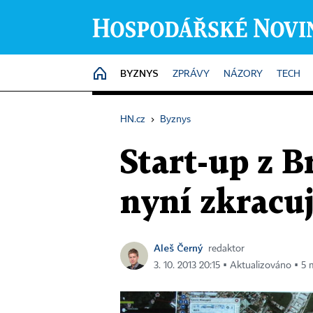
BYZNYS
HOME
ZPRÁVY
NÁZORY
TECH
HN.cz
›
Byznys
Start-up z 
nyní zkracuj
Aleš Černý
redaktor
3. 10. 2013 20:15 ▪ Aktualizováno ▪ 5 