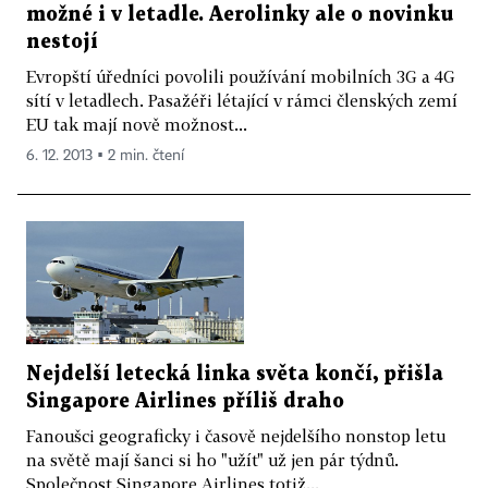
možné i v letadle. Aerolinky ale o novinku
nestojí
Evropští úředníci povolili používání mobilních 3G a 4G
sítí v letadlech. Pasažéři létající v rámci členských zemí
EU tak mají nově možnost...
6. 12. 2013 ▪ 2 min. čtení
Nejdelší letecká linka světa končí, přišla
Singapore Airlines příliš draho
Fanoušci geograficky i časově nejdelšího nonstop letu
na světě mají šanci si ho "užít" už jen pár týdnů.
Společnost Singapore Airlines totiž...