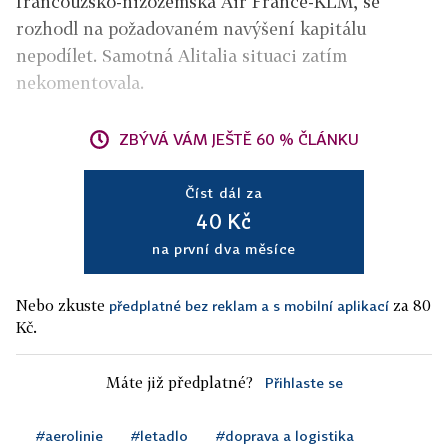
francouzsko-nizozemská Air France-KLM, se
rozhodl na požadovaném navýšení kapitálu
nepodílet. Samotná Alitalia situaci zatím
nekomentovala.
ZBÝVÁ VÁM JEŠTĚ 60 % ČLÁNKU
Číst dál za
40 Kč
na první dva měsíce
Nebo zkuste
za 80
předplatné bez reklam a s mobilní aplikací
Kč.
Máte již předplatné?
Přihlaste se
#aerolinie
#letadlo
#doprava a logistika