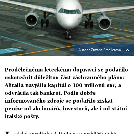
Autor ▪
Zuzana Šmajlerová
Prodělečnému leteckému dopravci se podařilo
uskutečnit důležitou část záchranného plánu:
Alitalia navýšila kapitál o 300 milionů eur, a
odvrátila tak bankrot. Podle dobře
informovaného zdroje se podařilo získat
peníze od akcionářů, investorů, ale i od státní
italské pošty.
talské aerolinky Alitalia se v nejbližší době