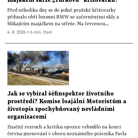
majákem skrze „Turkovu“ křižovatku?
Před několika dny se do jedné pražské křižovatky
přihnalo obří luxusní BMW se začerněnými skly a
blikajícím majáčkem na střeše. Na červenou...
4. 8. 2026 ▪ 6 min. čtení
Jak se vybíral šéfinspektor životního
prostředí? Komise loajální Motoristům a
životopis zpochybňovaný nevládními
organizacemi
Značný rozruch a kritiku opozice vzbudilo na konci
června jmenování v oboru neznámého právníka Pavla