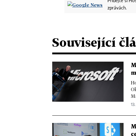
Přidejte si H
zprávách.
Související čl
M
m
Ho
Ok
Mi
13.
M
c