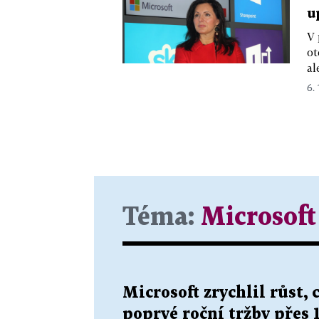
u
V 
ot
al
6. 
Téma:
Microsoft
Microsoft zrychlil růst,
poprvé roční tržby přes 