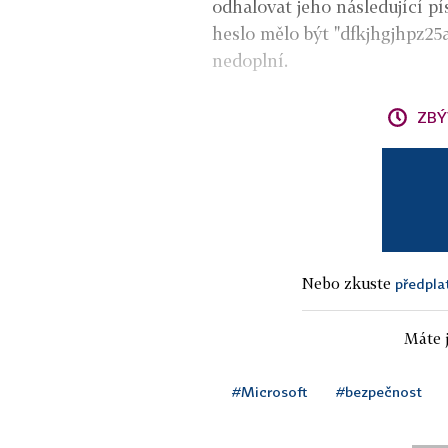
odhalovat jeho následující p
heslo mělo být "dfkjhgjhpz25
nedoplní.
ZBÝ
Nebo zkuste
předpla
Máte j
#Microsoft
#bezpečnost