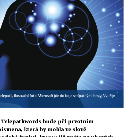
elepatii, ilustrační foto Microsoft jde do boje se špatnými hesly. Využije
u Telepathwords bude při prvotním
písmena, která by mohla ve slově