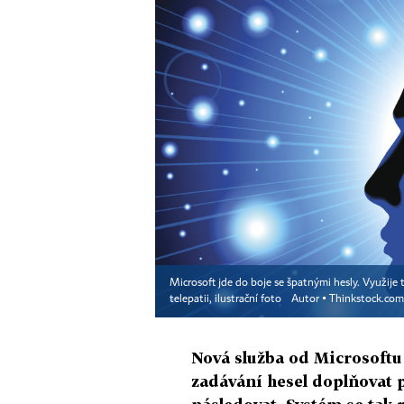
Microsoft jde do boje se špatnými hesly. Využije t
telepatii, ilustrační foto
Autor ▪
Thinkstock.com
Nová služba od Microsoft
zadávání hesel doplňovat 