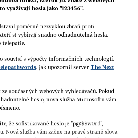
podobá funkci, kterou již znáte z webových
to využívají hesla jako "123456".
dstavil poměrně nezvyklou zbraň proti
kteří si vybírají snadno odhadnutelná hesla.
 telepatie.
o souvisí s výpočty informačních technologií.
elepathwords
, jak upozornil server
The Next
át ze současných webových vyhledávačů. Pokud
hadnutelné heslo, nová služba Microsoftu vám
písmeno.
íte, že sofistikované heslo je "p@$$w0rd",
u. Nová služba vám začne na pravé straně slova