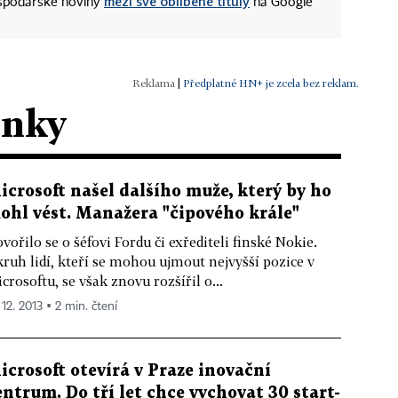
mezi své oblíbené tituly
ospodářské noviny
na Google
|
Předplatné HN+ je zcela bez reklam.
ánky
icrosoft našel dalšího muže, který by ho
ohl vést. Manažera "čipového krále"
vořilo se o šéfovi Fordu či exřediteli finské Nokie.
ruh lidí, kteří se mohou ujmout nejvyšší pozice v
crosoftu, se však znovu rozšířil o...
 12. 2013 ▪ 2 min. čtení
icrosoft otevírá v Praze inovační
entrum. Do tří let chce vychovat 30 start-