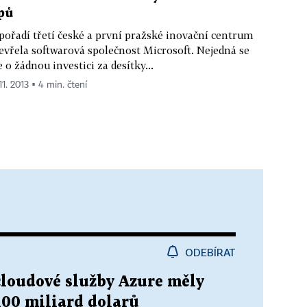
pů
pořadí třetí české a první pražské inovační centrum
evřela softwarová společnost Microsoft. Nejedná se
e o žádnou investici za desítky...
11. 2013 ▪ 4 min. čtení
ODEBÍRAT
 cloudové služby Azure měly
100 miliard dolarů