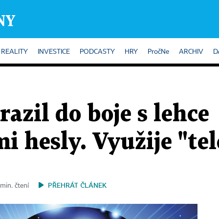
REALITY
INVESTICE
PODCASTY
HRY
PročNe
ARCHIV
D
razil do boje s lehce
i hesly. Využije "tel
PŘEHRÁT ČLÁNEK
 min. čtení