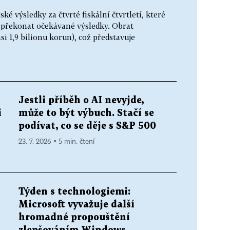
ké výsledky za čtvrté fiskální čtvrtletí, které
o překonat očekávané výsledky. Obrat
si 1,9 bilionu korun), což představuje
Jestli příběh o AI nevyjde,
i
může to být výbuch. Stačí se
podívat, co se děje s S&P 500
23. 7. 2026 ▪ 5 min. čtení
Týden s technologiemi:
Microsoft vyvažuje další
hromadné propouštění