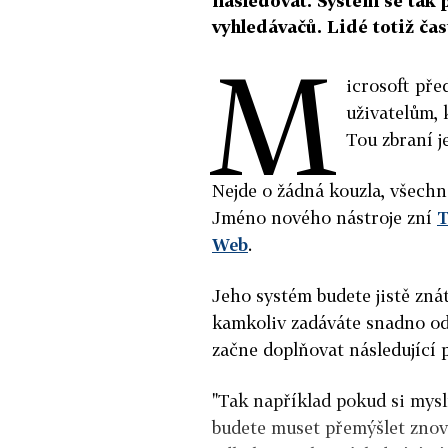
následovat. Systém se tak 
vyhledávačů. Lidé totiž čas
M
icrosoft pře
uživatelům, 
Tou zbraní je
Nejde o žádná kouzla, všechn
Jméno nového nástroje zní
T
Web
.
Jeho systém budete jistě zn
kamkoliv zadáváte snadno od
začne doplňovat následující 
"Tak například pokud si mysl
budete muset přemýšlet znov