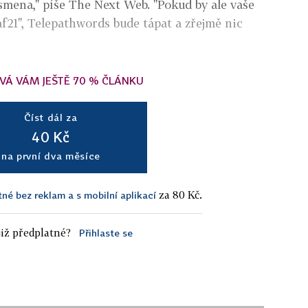
ísmena," píše The Next Web. "Pokud by ale vaše
af21", Telepathwords bude tápat a zřejmě nic
VÁ VÁM JEŠTĚ 70 % ČLÁNKU
Číst dál za
40 Kč
na první dva měsíce
za 80 Kč.
tné bez reklam a s mobilní aplikací
iž předplatné?
Přihlaste se