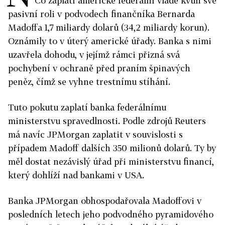
Co zaplatí americké federální vládě kvůli své
pasivní roli v podvodech finančníka Bernarda
Madoffa 1,7 miliardy dolarů (34,2 miliardy korun).
Oznámily to v úterý americké úřady. Banka s nimi
uzavřela dohodu, v jejímž rámci přizná svá
pochybení v ochraně před praním špinavých
peněz, čímž se vyhne trestnímu stíhání.
Tuto pokutu zaplatí banka federálnímu
ministerstvu spravedlnosti. Podle zdrojů Reuters
má navíc JPMorgan zaplatit v souvislosti s
případem Madoff dalších 350 milionů dolarů. Ty by
měl dostat nezávislý úřad při ministerstvu financí,
který dohlíží nad bankami v USA.
Banka JPMorgan obhospodařovala Madoffovi v
posledních letech jeho podvodného pyramidového