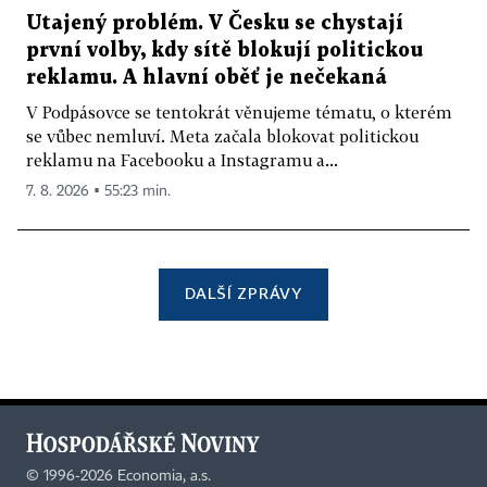
Utajený problém. V Česku se chystají
první volby, kdy sítě blokují politickou
reklamu. A hlavní oběť je nečekaná
V Podpásovce se tentokrát věnujeme tématu, o kterém
se vůbec nemluví. Meta začala blokovat politickou
reklamu na Facebooku a Instagramu a...
7. 8. 2026 ▪ 55:23 min.
DALŠÍ ZPRÁVY
©
1996-2026
Economia, a.s.