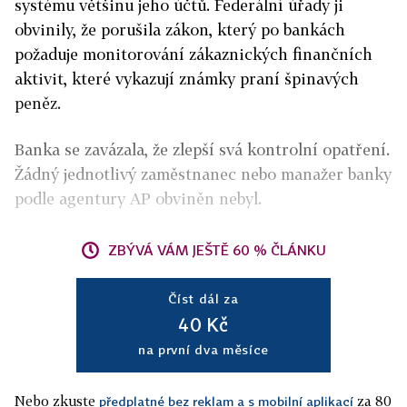
systému většinu jeho účtů. Federální úřady ji
obvinily, že porušila zákon, který po bankách
požaduje monitorování zákaznických finančních
aktivit, které vykazují známky praní špinavých
peněz.
Banka se zavázala, že zlepší svá kontrolní opatření.
Žádný jednotlivý zaměstnanec nebo manažer banky
podle agentury AP obviněn nebyl.
ZBÝVÁ VÁM JEŠTĚ 60 % ČLÁNKU
Číst dál za
40 Kč
na první dva měsíce
Nebo zkuste
za 80
předplatné bez reklam a s mobilní aplikací