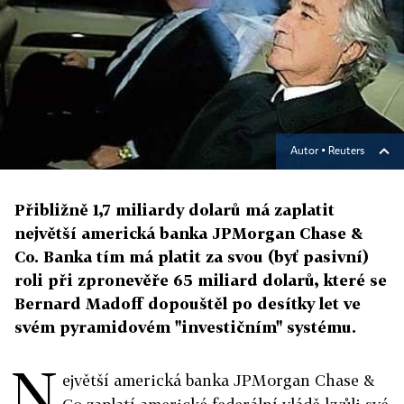
Autor ▪
Reuters
Přibližně 1,7 miliardy dolarů má zaplatit
největší americká banka JPMorgan Chase &
Co. Banka tím má platit za svou (byť pasivní)
roli při zpronevěře 65 miliard dolarů, které se
Bernard Madoff dopouštěl po desítky let ve
svém pyramidovém "investičním" systému.
N
ejvětší americká banka JPMorgan Chase &