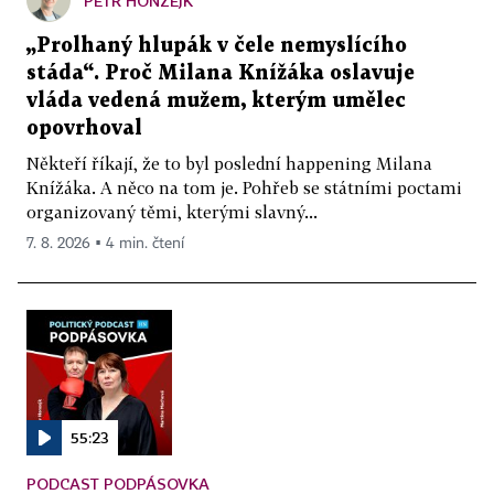
PETR HONZEJK
„Prolhaný hlupák v čele nemyslícího
stáda“. Proč Milana Knížáka oslavuje
vláda vedená mužem, kterým umělec
opovrhoval
Někteří říkají, že to byl poslední happening Milana
Knížáka. A něco na tom je. Pohřeb se státními poctami
organizovaný těmi, kterými slavný...
7. 8. 2026 ▪ 4 min. čtení
55:23
PODCAST PODPÁSOVKA