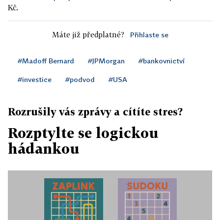
Kč.
Máte již předplatné?
Přihlaste se
#Madoff Bernard
#JPMorgan
#bankovnictví
#investice
#podvod
#USA
Rozrušily vás zprávy a cítíte stres?
Rozptylte se logickou
hádankou